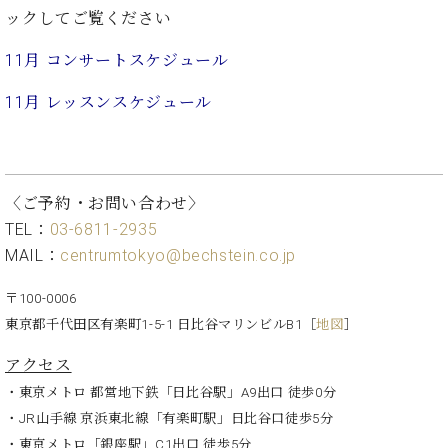
イ
ュ
ブ
ジ
(お
で
ックしてご覧ください
ン
タ
ロ
正
ャ
知
コ
イ
グ
オンライン試弾
規
パ
ら
11月 コンサートスケジュール
ン
ン
デ
ン
せ・
メルマガ登録
サ
の
ィ
の
メ
11月 レッスンスケジュール
ー
音
ー
取
デ
趣
ト
色
ラ
り
ィ
味
/
ー・
組
ア
か
C.
取
ベ
み
情
ら
ベ
扱
〈ご予約・お問い合わせ〉
ヒ
報)
本
ヒ
店
TEL：
03-6811-2935
シ
格
シ
ピ
ュ
MAIL：
centrumtokyo@bechstein.co.jp
的
ュ
ア
キ
タ
に
タ
ノ
ャ
店
イ
〒100-0006
学
イ
製
ン
舗・
ン
東京都千代田区有楽町1-5-1 日比谷マリンビルB1
［
地図
］
ぶ
ン
造
ペ
サ
を
方
レ
番
ー
ロ
弾
アクセス
ま
ジ
号
ン
ン・
く
・東京メトロ 都営地下鉄「日比谷駅」A9出口 徒歩0分
で
デ
調
前
大
ン
律
・JR山手線 京浜東北線「有楽町駅」日比谷口徒歩5分
に
コ
歓
ス
・東京メトロ「銀座駅」C1出口 徒歩5分