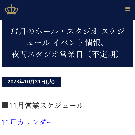
Skip
ベヒシュタインジャパン公式サイト
BECHSTEIN JAPAN Official Site
to
content
投
カ
11月のホール・スタジオ スケジ
タ
稿
ベ
ベ
ド
メ
企
ロ
ュール イベント情報、
C.
ナ
ヒ
ヒ
イ
ル
業
グ
ベ
シ
シ
ツ
マ
情
夜間スタジオ営業日（不定期）
ビ
ヒ
ュ
ュ
の
ガ
報
シ
ゲ
タ
展
タ
名
会
ュ
イ
示
イ
器
員
ー
採
タ
ン
ン
ベ
登
用
イ
2023年10月31日(火)
シ
で、
の
ヒ
録
情
ン
ピ
演
グ
シ
ご
ョ
報
コ
ア
奏
ラ
ュ
案
ン
ノ
ン
し
ン
タ
内
■11月
営業スケジュール
サ
技
ベ
た
ド
イ
ー
術
ヒ
い！
ピ
ン
各
ト /
11月カレンダー
シ
学
ア
店
C.
ュ
び
ノ
ブ
舗
ベ
ベ
タ