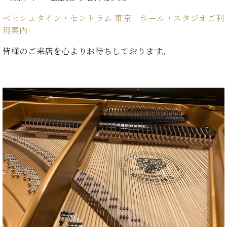
ン
迎。
サ
ベ
会
ベヒ
ベヒシュタイン・セントラム 東京 ホール・スタジオご利
ー
C.
ヒ
社
用案内
シュ
ト
ベ
シ
案
ヒ
タイ
ュ
内
皆様のご来店を心よりお待ちしております。
シ
タ
レ
ン・
ュ
イ
ッ
シュ
タ
お
ン・
ス
イ
ーレ
問
シ
ン
ン
合
ュ
イ
音楽
コ
せ
ー
ベ
教室
ン
レ
ン
サ
ト
ー
納
ベ
ト
入
代
ヒ
グ
シ
実
理
ラ
ュ
績
店
ン
タ
ホ
主
ド
イ
ー
催
ピ
ン
ル・
イ
ア