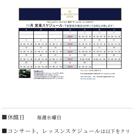
た
を
ラ
か
ヒ
ヒ
イ
い！
作
ン
ら
シ
シ
ン・
録
る
ド
の
ュ
ュ
サ
音
こ
ヒ
お
タ
タ
ロ
し
と
ス
知
イ
イ
ン
た
ト
ら
ン
ン
会
い！
音
リ
せ
レ
の
員
と
色
ー
(入
ジ
秘
い
と
荷
デ
密
う
ベ
タ
情
ン
音
方
ヒ
ッ
報
ス
楽
は、
シ
チ
等)
ニ
家
お
ュ
ュ
達
近
タ
ー
ベ
の
プ
く
C.
イ
ス・
ヒ
声
レ
の
ベ
ン・
イ
シ
ス
直
ヒ
ジ
ベ
ュ
リ
営
シ
ベ
ャ
ン
■
休館日
毎週水曜日
タ
リ
店
ュ
ヒ
パ
ト
イ
ー
舗
タ
シ
ン
■コンサート、レッスンスケジュール
は以下をクリ
ン・
ス
ま