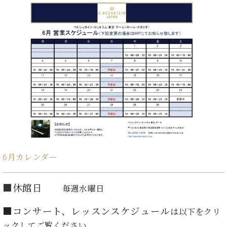
た
を
ラ
か
ヒ
ヒ
イ
い！
作
ン
ら
シ
シ
ン・
録
る
ド
の
ュ
ュ
サ
音
こ
ヒ
お
タ
タ
ロ
し
と
ス
知
イ
イ
ン
た
ト
ら
ン
ン
会
い！
音
リ
せ
レ
の
員
と
色
ー
(入
ジ
秘
い
と
荷
デ
密
う
ベ
タ
情
ン
音
方
ヒ
ッ
報
ス
楽
は、
シ
チ
等)
ニ
家
お
ュ
ュ
達
近
タ
ー
ベ
の
プ
く
6月カレンダー
C.
イ
ス・
ヒ
声
レ
の
ベ
ン・
イ
シ
ス
直
ヒ
ジ
ベ
■
休館日
毎週水曜日
ュ
リ
営
シ
ベ
ャ
ン
タ
リ
店
ュ
ヒ
パ
ト
■コンサート、レッスンスケジュール
イ
ー
は以下をクリ
舗
タ
シ
ン
ン・
ス
ま
ックしてご覧ください