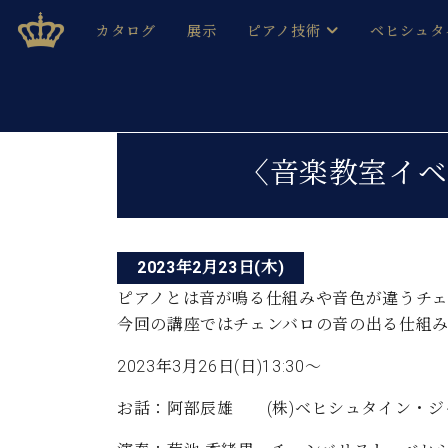
Skip
ベヒシュタインジャパン公式サイト
BECHSTEIN JAPAN Official Site
カタログ
展示
ピアノ技術
ベヒシュタ
to
content
ベヒシュタインのグランドピ
ドイツの名
作ること
ベヒシュタインで、 演奏したい！ 学びたい！ 録音した
投
C.ベヒシュタイン コンサート / C.ベヒシュタイ
ブランドヒ
〈音楽教室イベ
音色とタッチ
稿
ベヒシュタイン・
趣味から本格的に学ぶ方まで大歓迎。
音楽家達の
ナ
C.ベヒシュタイン コンサート
ベヒシュタイン・ジャパンの
み
ビ
ベヒシュタイン・セントラム 東
ベヒシュタ
2023年2月23日(木)
ゲ
ピアノとは音が鳴る仕組みや音色が違うチェ
ピアノ製造番号
店長ご挨拶
ベヒシュタ
今回の講座ではチェンバロの音の出る仕組
ー
展示情報
ホール・スタジオレンタル
2023年3月26日(日)13:30～
ベヒシュタ
シ
ホール・スタジオ空き状況
動画収録サービス
お話：阿部辰雄 (株)ベヒシュタイン・ジ
ョ
納入実績 
音楽教室
ピアノのコンシェルジュ