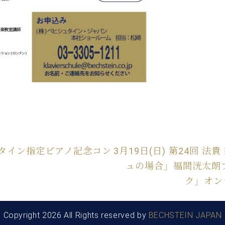
ュタイン指定ピアノ記念コン
3月19日(日) 第24回 
ュの場合」福間洸太朗
ク」オンラ
Copyright 2026 All Rights reserved by
BECHSTEIN JAPAN