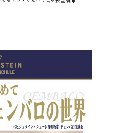
シュタイン・シューレ音楽教室講師
C.ベヒシュタイン コンサート
代理店主催イベント
音楽教室
アップライトピアノ
り
コンクール
声
音楽教室
調律)