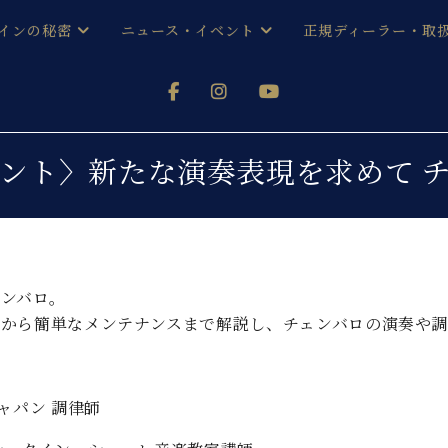
インの秘密
ニュース・イベント
正規ディーラー・取
アノを
器ベヒシュタイン
メルマガ会員登録ご案内
い！ という方は、お近くの直営店舗まで
オンライン試弾
ン レジデンス
ストリー
各店舗からのお知らせ
ント〉新たな演奏表現を求めて 
(入荷情報等)
シューレ音楽教室
声
/
C.ベヒシュタイン レジデンス
取り組
プレスリリース
(お知らせ・メディア情報)
京
インの音色
ンバロ。
キャンペーン
スタッフご挨拶
インを弾く前に
みから簡単なメンテナンスまで解説し、チェンバロの演奏や調
技術者紹介
展示情報【ユーロピアノ特選
コンサート
イン・シューレ
イベント情報
八王子工房ブログ
ャパン 調律師
レッスンイベント
ホール・スタジオ
アクセス
お問い合わせ