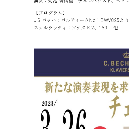
ン
演奏：菊池 香緒里 チェンバリスト、ベヒ
C.ベヒシュタイン コンサート
アクセス
納入実績 
グランドピアノ
【プログラム】
セントラム東京のご案内(PDF)
お問い合わせ
J.S.バッハ：パルティータNo.1 BWV825よ
ご愛用者の
C.ベヒシュタイン アカデミー
スカルラッティ：ソナタ K.2、159 他
アーティストカスタマーサービス(
W.ホフマン プロフェッショナル
アフターサービス(調律)
W.ホフマン トラディション
調律師紹介
調律料金表
お問い合わせ
W.ホフマン ヴィジョン
尾山調律師のブログ Die Musikgasse（音楽の小道）
C.BECHSTEIN Digital(ベヒシュタイン デジタル)