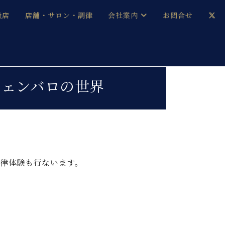
扱店
店舗・サロン・調律
会社案内
お問合せ
企業情報
メルマガ登録
採用情報
チェンバロの世界
ベヒシュタイン・サロン会員
本社：八王子・技術営業センター
ベヒシュタイン・ジャパンブログ
律体験も行ないます。
中古】