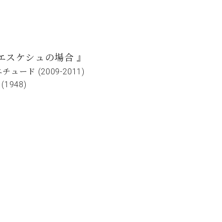
C.ベヒシュタイン コンサート
代理店主催イベント
音楽教室
アップライトピアノ
コンクール
声
エスケシュの場合 』
音楽教室
調律)
ド (2009-2011)
948)