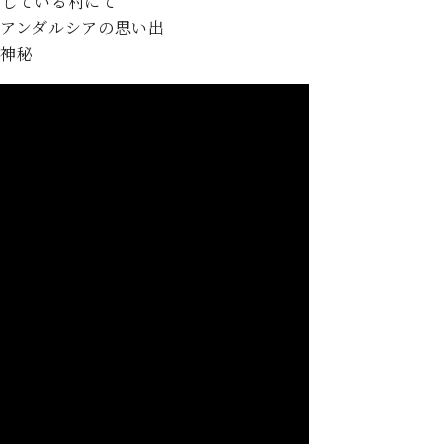
をしている村にて
、アンダルシアの思い出
と神秘