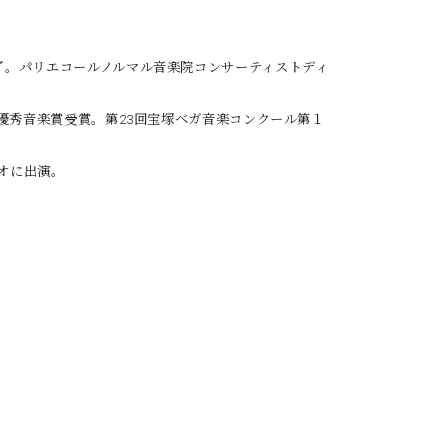
了。パリエコールノルマル音楽院コンサーティストディ
優秀音楽賞受賞。第23回宝塚ベガ音楽コンクール第１
オに出演。