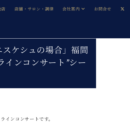
扱店
店舗・サロン・調律
会社案内
お問合せ
企業情報
メルマガ登録
採用情報
ズとエスケシュの場合」福間
ラインコンサート”シー
ベヒシュタイン・サロン会員
本社：八王子・技術営業センター
ベヒシュタイン・ジャパンブログ
中古】
ンラインコンサートです。