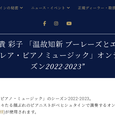
インの秘密
ニュース・イベント
正規ディーラー・取
アノを
器ベヒシュタイン
メルマガ会員登録ご案内
い！ という方は、お近くの直営店舗まで
オンライン試弾
ン レジデンス
ストリー
各店舗からのお知らせ
回 法貴 彩子 「温故知新 ブーレー
(入荷情報等)
シューレ音楽教室
レア・ピアノミュージック」オン
声
/
C.ベヒシュタイン レジデンス
取り組
プレスリリース
ズン2022-2023”
(お知らせ・メディア情報)
京
インの音色
キャンペーン
スタッフご挨拶
インを弾く前に
技術者紹介
展示情報【ユーロピアノ特選
コンサート
イン・シューレ
イベント情報
アノ・ミュージック」のシーズン2022-2023。
八王子工房ブログ
錚々たる顔ぶれのピアニストがベヒシュタインで演奏するオ
レッスンイベント
ホール・スタジオ
アクセス
様
)が使用されます。
お問い合わせ