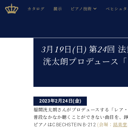
Skip
ベヒシュタインジャパン公式サイト
BECHSTEIN JAPAN Official Site
カタログ
展示
ピアノ技術
ベヒシュタ
to
content
ベヒシュタインのグランドピ
ドイツの名
作ること
ベヒシュタインで、 演奏したい！ 学びたい！ 録音した
投
C.ベヒシュタイン コンサート / C.ベヒシュタイ
ブランドヒ
3月19日(日) 第24
音色とタッチ
稿
ベヒシュタイン・
趣味から本格的に学ぶ方まで大歓迎。
洸太朗プロデュース「
音楽家達の
ナ
C.ベヒシュタイン コンサート
ベヒシュタイン・ジャパンの
み
ビ
ベヒシュタイン・セントラム 東
ベヒシュタ
ゲ
ピアノ製造番号
店長ご挨拶
ベヒシュタ
ー
展示情報
2023年2月24日(金)
ホール・スタジオレンタル
ベヒシュタ
シ
ホール・スタジオ空き状況
福間洸太朗さんがプロデュースする「レア・ピ
動画収録サービス
ョ
普段なかなか聴くことができない曲目を、
納入実績 
音楽教室
ピアノはC.BECHSTEIN B-212
(会場：
銘楽堂
ピアノのコンシェルジュ