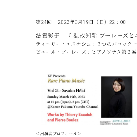
ン
C.ベヒシュタイン コンサート
アクセス
納入実績 
グランドピアノ
セントラム東京のご案内(PDF)
お問い合わせ
第24回 – 2023年3月19日（日）22：00-
ご愛用者の
C.ベヒシュタイン アカデミー
法貴彩子
『 温故知新 ブーレーズと
アーティストカスタマーサービス(
ティエリー・エスケシュ：３つのバロック エチュー
W.ホフマン プロフェッショナル
ピエール・ブーレーズ：ピアノソナタ第２番 (1
アフターサービス(調律)
W.ホフマン トラディション
調律師紹介
調律料金表
お問い合わせ
W.ホフマン ヴィジョン
尾山調律師のブログ Die Musikgasse（音楽の小道）
C.BECHSTEIN Digital(ベヒシュタイン デジタル)
＜出演者プロフィール＞