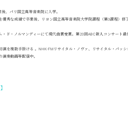
業後、パリ国立高等音楽院に入学。
を優秀な成績で卒業後、リヨン国立高等音楽院大学院課程（第3課程）修
・ド・ノルマンディーにて現代曲賞受賞。第20回ABC新人コンサート最
演を複数手掛ける 。NHK-FMリサイタル・ノヴァ、リサイタル・パッシ
過去の演奏動画等配信中。
信】