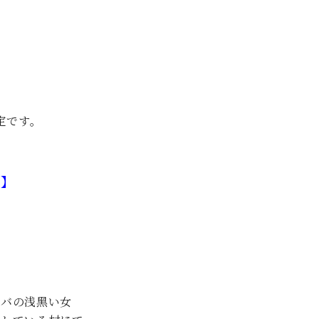
定です。
信】
ーバの浅黑い女