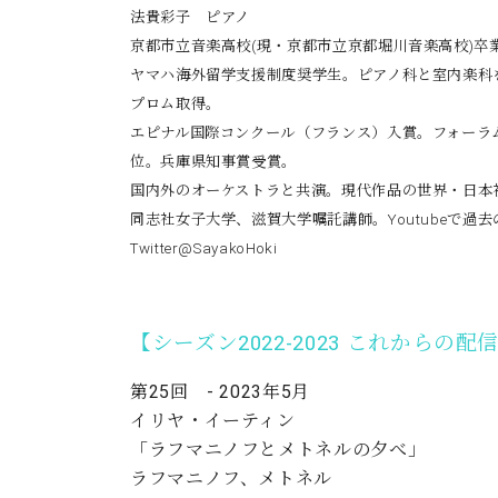
法貴彩子 ピアノ
京都市立音楽高校(現・京都市立京都堀川音楽高校)卒
ヤマハ海外留学支援制度奨学生。ピアノ科と室内楽科
プロム取得。
エピナル国際コンクール（フランス）入賞。フォーラム
位。兵庫県知事賞受賞。
国内外のオーケストラと共演。現代作品の世界・日本初
同志社女子大学、滋賀大学嘱託講師。
Youtubeで
Twitter@SayakoHoki
【シーズン2022-2023 これからの配
第25回 - 2023年5月
イリヤ・イーティン
「ラフマニノフとメトネルの夕べ」
ラフマニノフ、メトネル