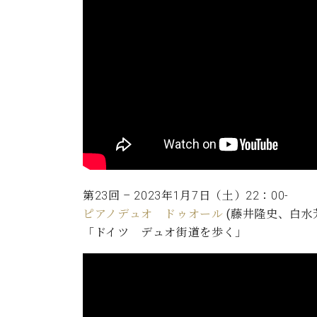
第23回 – 2023年1月7日（土）22：00‐
ピアノデュオ ドゥオール
(藤井隆史、白水
「ドイツ デュオ街道を歩く」