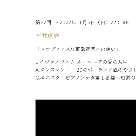
第22回 - 2022年11月6日（日）22：00‐
石井琢磨
「メロディアスな東欧音楽への誘い」
J.イヴァノヴィチ: ルーマニアの愛の人生
A.タンスマン： 「20のポーランド風のや
G.エネスク：ピアノソナタ第１番嬰ヘ短調 Op.