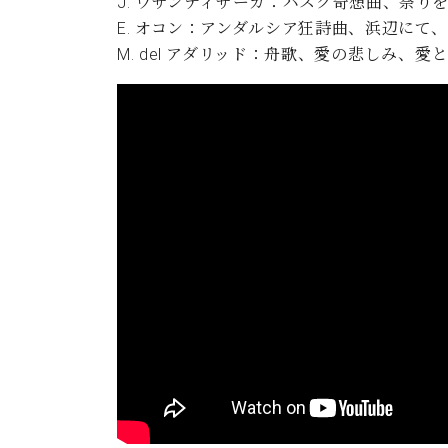
J. ウサンディサーガ：バスク奇想曲、祭り
E. オコン：アンダルシア狂詩曲、浜辺にて
M. del アダリッド：舟歌、愛の悲しみ、愛