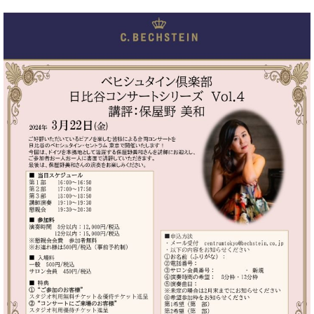
ン
迎。
サ
ベ
会
ベヒ
ー
C.
ヒ
社
シュ
ト
ベ
シ
案
ヒ
タイ
ュ
内
シ
タ
レ
ン・
ュ
イ
ッ
シュ
タ
お
ン・
ス
イ
ーレ
問
シ
ン
ン
合
ュ
イ
音楽
コ
せ
ー
ベ
教室
ン
レ
ン
サ
ト
ー
納
ベ
ト
入
代
ヒ
グ
シ
実
理
ラ
ュ
績
店
ン
タ
ホ
主
ド
イ
ー
催
ピ
ン
ル・
イ
ア