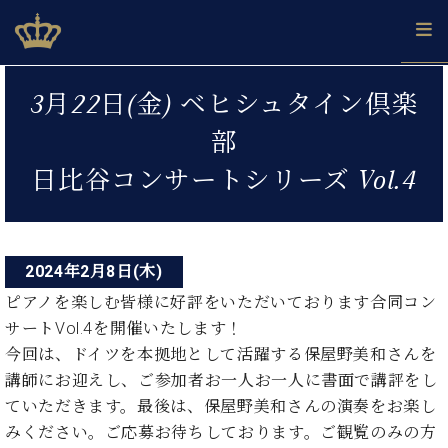
Skip
ベヒシュタインジャパン公式サイト
BECHSTEIN JAPAN Official Site
to
content
投
カ
3月22日(金) ベヒシュタイン倶楽
タ
稿
ベ
ベ
ド
メ
企
ロ
部
C.
ナ
ヒ
ヒ
イ
ル
業
グ
ベ
シ
シ
ツ
マ
情
日比谷コンサートシリーズ Vol.4
ビ
ヒ
ュ
ュ
の
ガ
報
シ
ゲ
タ
展
タ
名
会
ュ
イ
示
イ
器
員
ー
採
タ
ン
ン
ベ
登
用
イ
2024年2月8日(木)
シ
で、
の
ヒ
録
情
ン
ピ
演
グ
シ
ご
ピアノを楽しむ皆様に好評をいただいております合同コン
ョ
報
コ
ア
奏
ラ
ュ
案
サートVol.4を開催いたします！
ン
ノ
ン
し
ン
タ
内
今回は、ドイツを本拠地として活躍する保屋野美和さんを
サ
技
ベ
た
ド
イ
ー
講師にお迎えし、ご参加者お一人お一人に書面で講評をし
術
ヒ
い！
ピ
ン
各
ト /
シ
学
ていただきます。最後は、保屋野美和さんの演奏をお楽し
ア
店
C.
ュ
び
ノ
みください。ご応募お待ちしております。ご観覧のみの方
ブ
舗
ベ
ベ
タ