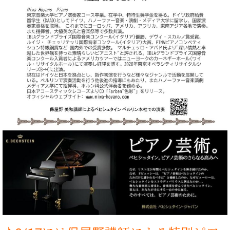
ト
ジオ
ピ
レン
ア
タル
ノ
ホー
ル・
C.
スタ
ベ
ジオ
ヒ
空き
シ
状況
ュ
動
タ
画
イ
収
ン
録
レ
サ
ジ
ー
デ
ビ
ン
ス
ス
音
ア
楽
ッ
教