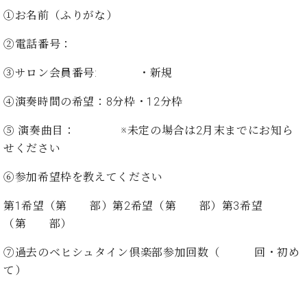
イ
ュ
ブ
ジ
(お
で
①お名前（ふりがな）
ン
タ
ロ
正
ャ
知
コ
イ
グ
オンライン試弾
規
パ
ら
②電話番号：
ン
ン
デ
ン
せ・
メルマガ登録
サ
の
ィ
の
メ
③サロン会員番号: ・新規
ー
音
ー
取
デ
趣
ト
色
ラ
り
ィ
④演奏時間の希望：8分枠・12分枠
味
/
ー・
組
ア
か
C.
取
ベ
⑤ 演奏曲目： ※未定の場合は2月末までにお知ら
み
情
ら
ベ
扱
ヒ
報)
せください
本
ヒ
店
シ
格
シ
ピ
ュ
⑥参加希望枠を教えてください
的
ュ
ア
キ
タ
に
タ
ノ
ャ
店
イ
第1希望（第 部）第2希望（第 部）第3希望
学
イ
製
ン
舗・
ン
（第 部）
ぶ
ン
造
ペ
サ
を
方
レ
番
ー
ロ
弾
⑦過去のベヒシュタイン倶楽部参加回数（ 回・初め
ま
ジ
号
ン
ン・
く
て）
で
デ
調
前
大
ン
律
に
コ
歓
ス