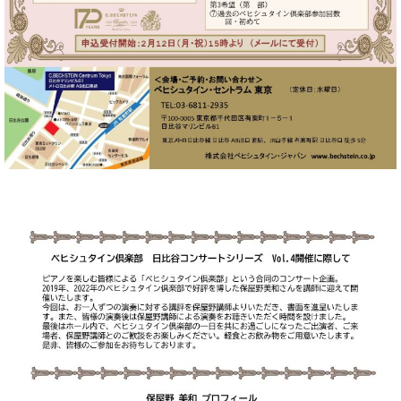
・
ス
ベ
ノ
セ
タ
ン
ン
ジ
ト
ト
C.
オ
ラ
ベ
ム
ヒ
コ
東
シ
納
ン
京
ュ
入
ク
タ
実
ー
イ
績
ル
店
ン
音
長
コ
楽
ご
音
ン
教
挨
楽
サ
室
拶
教
ー
展
室
ト
示
ご
ア
情
愛
ッ
報
用
プ
ホー
者
ラ
ル・
の
イ
スタ
声