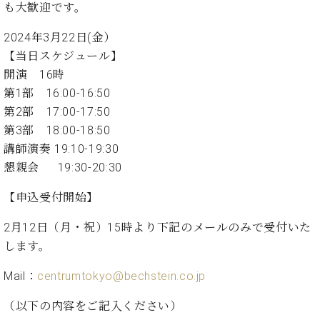
た
を
も大歓迎です。
ラ
か
ヒ
ヒ
イ
い！
作
ン
ら
シ
シ
ン・
録
る
2024年3月22日(金）
ド
の
ュ
ュ
サ
音
こ
【当日スケジュール】
ヒ
お
タ
タ
ロ
し
と
ス
知
開演 16時
イ
イ
ン
た
ト
ら
ン
ン
第1部 16:00-16:50
会
い！
音
リ
せ
レ
の
員
と
第2部 17:00-17:50
色
ー
(入
ジ
秘
い
第3部 18:00-18:50
と
荷
デ
密
う
ベ
講師演奏 19:10-19:30
タ
情
ン
音
方
ヒ
ッ
報
懇親会 19:30-20:30
ス
楽
は、
シ
チ
等)
ニ
家
お
ュ
【申込受付開始】
ュ
達
近
タ
ー
ベ
の
プ
く
C.
イ
2月12日（月・祝）15時より下記のメールのみで受付いた
ス・
ヒ
声
レ
の
ベ
ン・
します。
イ
シ
ス
直
ヒ
ジ
ベ
ュ
リ
営
シ
ベ
ャ
Mail：
centrumtokyo@bechstein.co.jp
ン
タ
リ
店
ュ
ヒ
パ
ト
イ
ー
舗
タ
シ
ン
（以下の内容をご記入ください）
ン・
ス
ま