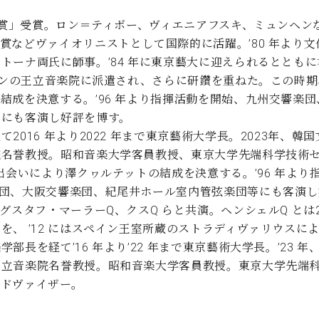
安宅賞」受賞。ロン＝ティボー、ヴィエニアフスキ、ミュンヘ
賞などヴァイオリニストとして国際的に活躍。’80 年より
トーナ両氏に師事。’84 年に東京藝大に迎えられるととも
ンドンの王立音楽院に派遣され、さらに研鑽を重ねた。この時
結成を決意する。’96 年より指揮活動を開始、九州交響楽
等にも客演し好評を博す。
016 年より2022 年まで東京藝術大学長。2023年、韓
院名誉教授。昭和音楽大学客員教授、東京大学先端科学技術
出会いにより澤クヮルテットの結成を決意する。’96 年より
団、大阪交響楽団、紀尾井ホール室内管弦楽団等にも客演し
グスタフ・マーラーQ、クスQ らと共演。ヘンシェルQ とは2
を、 ’12 にはスペイン王室所蔵のストラディヴァリウスに
長を経て’16 年より’22 年まで東京藝術大学長。’23 
王立音楽院名誉教授。昭和音楽大学客員教授。東京大学先端
アドヴァイザー。