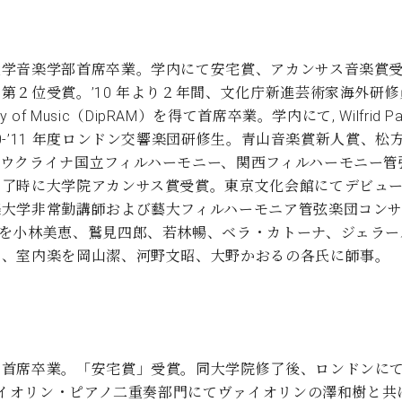
学音楽学部首席卒業。学内にて安宅賞、アカンサス音楽賞受賞
第２位受賞。’10 年より２年間、文化庁新進芸術家海外研
 of Music（DipRAM）を得て首席卒業。学内にて, Wilfrid Parry
等多数受賞。’10-’11 年度ロンドン交響楽団研修生。青山音楽賞新人
ウクライナ国立フィルハーモニー、関西フィルハーモニー管弦
修了時に大学院アカンサス賞受賞。東京文化会館にてデビュ
楽大学非常勤講師および藝大フィルハーモニア管弦楽団コン
を小林美恵、鷲見四郎、若林暢、ベラ・カトーナ、ジェラー
に、室内楽を岡山潔、河野文昭、大野かおるの各氏に師事。
を首席卒業。「安宅賞」受賞。同大学院修了後、ロンドンに
イオリン・ピアノ二重奏部門にてヴァイオリンの澤和樹と共に第