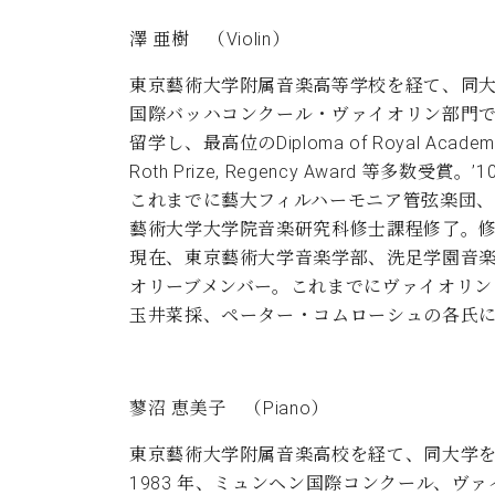
澤 亜樹 （Violin）
東京藝術大学附属音楽高等学校を経て、同大
国際バッハコンクール・ヴァイオリン部門で
留学し、最高位のDiploma of Royal Academy
Roth Prize, Regency Award 
これまでに藝大フィルハーモニア管弦楽団、
藝術大学大学院音楽研究科修士課程修了。
現在、東京藝術大学音楽学部、洗足学園音
オリーブメンバー。これまでにヴァイオリン
玉井菜採、ペーター・コムローシュの各氏
蓼沼 恵美子 （Piano）
東京藝術大学附属音楽高校を経て、同大学
1983 年、ミュンヘン国際コンクール、ヴァ