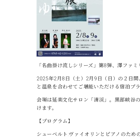
ン
C.ベヒシュタイン コンサート
アクセス
納入実績 
グランドピアノ
セントラム東京のご案内(PDF)
お問い合わせ
ご愛用者の
C.ベヒシュタイン アカデミー
アーティストカスタマーサービス(
W.ホフマン プロフェッショナル
アフターサービス(調律)
W.ホフマン トラディション
調律師紹介
「名曲掛け流しシリーズ」第8弾、澤ファミ
調律料金表
2025年2月8日（土）2月9日（日）の２
お問い合わせ
W.ホフマン ヴィジョン
尾山調律師のブログ Die Musikgasse（音楽の小道）
と温泉を合わせてご堪能いただける宿泊プ
C.BECHSTEIN Digital(ベヒシュタイン デジタル)
会場は延楽文化サロン「清渓」。黒部峡谷
けます。
【プログラム】
シューベルト:ヴァイオリンとピアノのためのソ