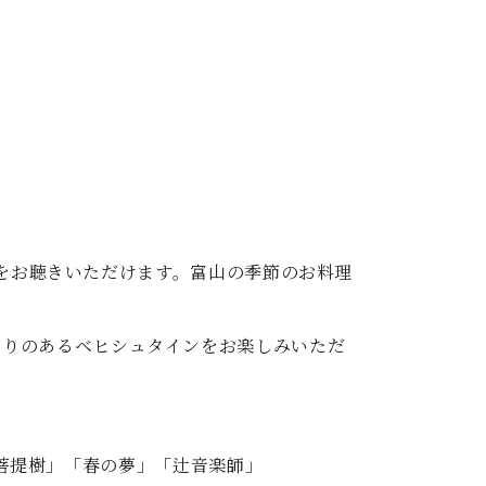
C.ベヒシュタイン レジデンス
アップライトピアノ
。
重奏をお聴きいただけます。富山の季節のお料理
もりのあるベヒシュタインをお楽しみいただ
」「菩提樹」「春の夢」「辻音楽師」