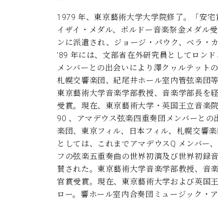
1979 年、東京藝術大学大学院修了。「
イザイ・メダル、ボルドー音楽祭金メダル受
ンに派遣され、ジョージ・パウク、ベラ・カ
’89 年には、文部省在外研究員としてロ
メンバーとの出会いにより澤クヮルテットの
札幌交響楽団、紀尾井ホール室内管弦楽団
東京藝術大学音楽学部教授、音楽学部長を経て2
受賞。現在、東京藝術大学・英国王立音楽
90 、アマデウス弦楽四重奏団メンバーとの
楽団、東京フィル、日本フィル、札幌交響楽
としては、これまでアマデウスQ メンバー、
フの弦楽五重奏曲の世界初演及び世界初録音
賛された。東京藝術大学音楽学部教授、音楽学部
官賞受賞。現在、東京藝術大学および英国
ロー。響ホール室内合奏団ミュージック・