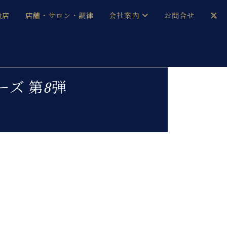
扱店
店舗・サロン・調律
会社案内
お問合せ
企業情報
メルマガ登録
採用情報
リーズ 第8弾
ベヒシュタイン・サロン会員
本社：八王子・技術営業センター
ベヒシュタイン・ジャパンブログ
中古】