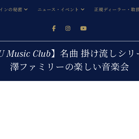
インの秘密
ニュース・イベント
正規ディーラー・取
アノを
器ベヒシュタイン
メルマガ会員登録ご案内
い！ という方は、お近くの直営店舗まで
オンライン試弾
ン レジデンス
ストリー
各店舗からのお知らせ
U Music Club】名曲 掛け流しシ
(入荷情報等)
シューレ音楽教室
澤ファミリーの楽しい音楽会
声
/
C.ベヒシュタイン レジデンス
取り組
プレスリリース
(お知らせ・メディア情報)
京
インの音色
キャンペーン
スタッフご挨拶
インを弾く前に
技術者紹介
展示情報【ユーロピアノ特選
コンサート
イン・シューレ
イベント情報
八王子工房ブログ
レッスンイベント
ホール・スタジオ
アクセス
お問い合わせ