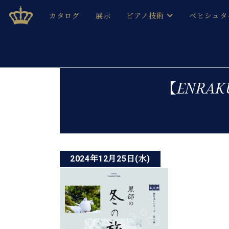
Skip
ベヒシュタインジャパン公式サイト
BECHSTEIN JAPAN Official Site
カタログ
展示
ピアノ技術
ベヒシュタ
to
content
ベヒシュタインのグランドピ
ドイツの名
作ること
ベヒシュタインで、 演奏したい！ 学びたい！ 録音した
投
C.ベヒシュタイン コンサート / C.ベヒシュタイ
ブランドヒ
【ENRAK
音色とタッチ
稿
ベヒシュタイン・
趣味から本格的に学ぶ方まで大歓迎。
音楽家達の
ナ
C.ベヒシュタイン コンサート
ベヒシュタイン・ジャパンの
み
ビ
ベヒシュタイン・セントラム 東
ベヒシュタ
ゲ
ピアノ製造番号
2024年12月25日(水)
店長ご挨拶
ベヒシュタ
ー
展示情報
ホール・スタジオレンタル
ベヒシュタ
シ
ホール・スタジオ空き状況
動画収録サービス
ョ
納入実績 
音楽教室
ピアノのコンシェルジュ