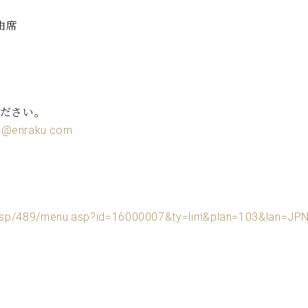
由席
ください。
l@enraku.com
asp/489/menu.asp?id=16000007&ty=lim&plan=103&lan=JP