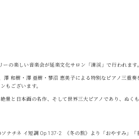
C.ベヒシュタイン コンサート
代理店主催イベント
音楽教室
アップライトピアノ
コンクール
声
音楽教室
調律)
リーの楽しい音楽会が延楽文化サロン「清渓」で行われます
日間、澤 和樹・澤 亜樹・蓼沼 恵美子による特別なピアノ三
ランもございます。
の絶景と日本画の名作、そして世界三大ピアノであり、ぬく
ナチネ イ短調 Op.137-2 《冬の旅》より「おやすみ