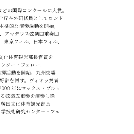
ンなどの国際コンクールに入賞。
文化庁在外研修員としてロンド
に本格的な演奏活動を開始。
期、アマデウス弦楽四重奏団
団、東京フィル、日本フィル、
国文化体育観光部長官賞を
センター・フェロー。
指揮活動を開始。九州交響
好評を博す。ヴィオラ奏者
008 年にマックス・ブルッ
よる弦楽五重奏を演奏し絶
年、韓国文化体育観光部長
科学技術研究センター・フェ