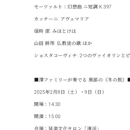
モーツァルト：幻想曲 ニ短調 K.397
カッチーニ: アヴェマリア
信時 潔: みほとけは
山田 耕筰: 仏教徒の歌 ほか
ショスタコーヴィチ: 2つのヴァイオリンと
■澤ファミリーが奏でる 黒部の《冬の旅》
2025年2月8日（土）・9日（日）
開場：14:30
開演：15:00
会場：延楽文化サロン「清渓」