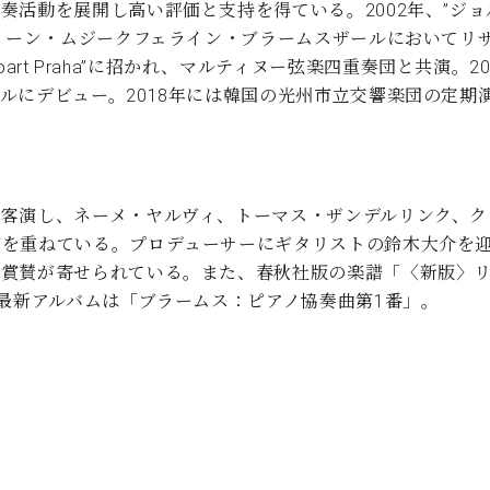
奏活動を展開し高い評価と支持を得ている。2002年、”ジョ
ィーン・ムジークフェライン・ブラームスザールにおいてリサ
c festival Euroart Praha”に招かれ、マルティヌー弦楽四重
ルにデビュー。2018年には韓国の光州市立交響楽団の定期
客演し、ネーメ・ヤルヴィ、トーマス・ザンデルリンク、ク
演を重ねている。プロデューサーにギタリストの鈴木大介を
賞賛が寄せられている。また、春秋社版の楽譜「〈新版〉リス
。最新アルバムは「ブラームス：ピアノ協奏曲第1番」。
/