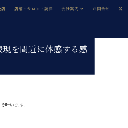
扱店
店舗・サロン・調律
会社案内
お問合せ
企業情報
メルマガ登録
採用情報
な表現を間近に体感する感
ベヒシュタイン・サロン会員
本社：八王子・技術営業センター
ベヒシュタイン・ジャパンブログ
中古】
京で叶います。
。