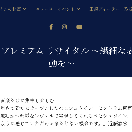
インの秘密
ニュース・イベント
正規ディーラー・取
アノを
器ベヒシュタイン
メルマガ会員登録ご案内
い！ という方は、お近くの直営店舗まで
オンライン試弾
ン レジデンス
ストリー
各店舗からのお知らせ
嘉宏 プレミアム リサイタル ～繊細
(入荷情報等)
シューレ音楽教室
動を～
声
/
C.ベヒシュタイン レジデンス
取り組
プレスリリース
(お知らせ・メディア情報)
京
インの音色
キャンペーン
スタッフご挨拶
インを弾く前に
技術者紹介
音楽だけに集中し楽しむ…
展示情報【ユーロピアノ特選
コンサート
便利さで新たにオープンしたベヒシュタイン・セントラム東
イン・シューレ
イベント情報
り繊細かつ精緻なレヴェルで実現してくれるベヒシュタイン
八王子工房ブログ
レッスンイベント
るように感じていただけるまたとない機会です。」近藤嘉宏
ホール・スタジオ
アクセス
お問い合わせ