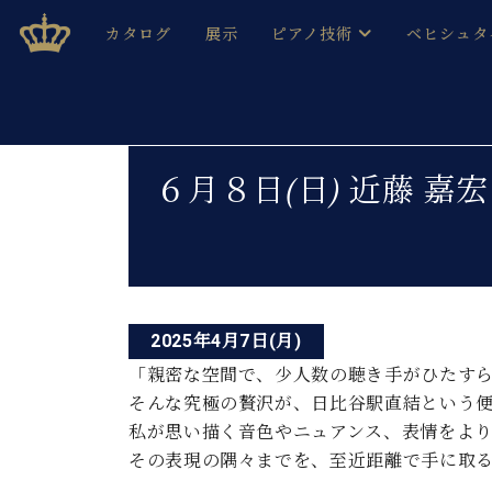
Skip
ベヒシュタインジャパン公式サイト
BECHSTEIN JAPAN Official Site
カタログ
展示
ピアノ技術
ベヒシュタ
to
content
ベヒシュタインのグランドピ
ドイツの名
作ること
ベヒシュタインで、 演奏したい！ 学びたい！ 録音した
投
C.ベヒシュタイン コンサート / C.ベヒシュタイ
ブランドヒ
６月８日(日) 近藤 
音色とタッチ
稿
ベヒシュタイン・
趣味から本格的に学ぶ方まで大歓迎。
音楽家達の
ナ
C.ベヒシュタイン コンサート
ベヒシュタイン・ジャパンの
み
ビ
ベヒシュタイン・セントラム 東
ベヒシュタ
ゲ
ピアノ製造番号
2025年4月7日(月)
店長ご挨拶
ベヒシュタ
ー
展示情報
「親密な空間で、少人数の聴き手がひたすら
ホール・スタジオレンタル
そんな究極の贅沢が、日比谷駅直結という
ベヒシュタ
シ
ホール・スタジオ空き状況
私が思い描く音色やニュアンス、表情をよ
動画収録サービス
ョ
その表現の隅々までを、至近距離で手に取
納入実績 
音楽教室
ピアノのコンシェルジュ