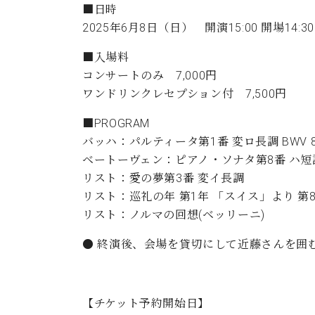
ン
■日時
C.ベヒシュタイン コンサート
アクセス
納入実績 
グランドピアノ
2025年6月8日（日） 開演15:00 開場14:30
セントラム東京のご案内(PDF)
お問い合わせ
ご愛用者の
■入場料
C.ベヒシュタイン アカデミー
コンサートのみ 7,000円
アーティストカスタマーサービス(
ワンドリンクレセプション付 7,500円
W.ホフマン プロフェッショナル
■PROGRAM
アフターサービス(調律)
W.ホフマン トラディション
バッハ：パルティータ第1番 変ロ長調 BWV 8
調律師紹介
ベートーヴェン：ピアノ・ソナタ第8番 ハ
調律料金表
お問い合わせ
リスト：愛の夢第3番 変イ長調
W.ホフマン ヴィジョン
尾山調律師のブログ Die Musikgasse（音楽の小道）
リスト：巡礼の年 第1年 「スイス」より 第
リスト：ノルマの回想(ベッリーニ)
C.BECHSTEIN Digital(ベヒシュタイン デジタル)
● 終演後、会場を貸切にして近藤さんを囲
【チケット予約開始日】