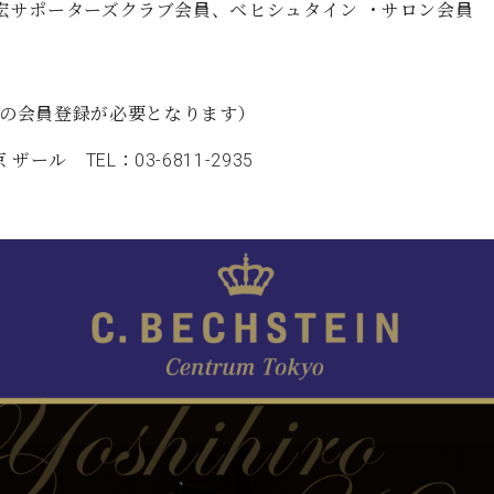
嘉宏サポーターズクラブ会員、ベヒシュタイン ・サロン会員
ocketの会員登録が必要となります）
ル TEL：03-6811-2935