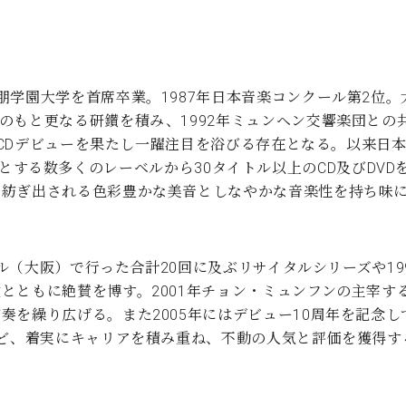
朋学園大学を首席卒業。1987年日本音楽コンクール第2位
のもと更なる研鑚を積み、1992年ミュンヘン交響楽団との
にはCDデビューを果たし一躍注目を浴びる存在となる。以来
caを始めとする数多くのレーベルから30タイトル以上のCD及び
ら紡ぎ出される色彩豊かな美音としなやかな音楽性を持ち味
ール（大阪）で行った合計20回に及ぶリサイタルシリーズや19
とともに絶賛を博す。2001年チョン・ミュンフンの主宰す
奏を繰り広げる。また2005年にはデビュー10周年を記念
など、着実にキャリアを積み重ね、不動の人気と評価を獲得す