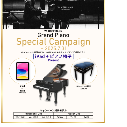
た
を
ラ
か
ヒ
ヒ
イ
い！
作
ン
ら
シ
シ
ン・
録
る
ド
の
ュ
ュ
サ
音
こ
ヒ
お
タ
タ
ロ
し
と
ス
知
イ
イ
ン
た
ト
ら
ン
ン
会
い！
音
リ
せ
レ
の
員
と
色
ー
(入
ジ
秘
い
と
荷
デ
密
う
ベ
タ
情
ン
音
方
ヒ
ッ
報
ス
楽
は、
シ
チ
等)
ニ
家
お
ュ
ュ
達
近
タ
ー
ベ
の
プ
く
C.
イ
ス・
ヒ
声
レ
の
ベ
ン・
イ
シ
ス
直
ヒ
ジ
ベ
ュ
リ
営
シ
ベ
ャ
ン
タ
リ
店
ュ
ヒ
パ
ト
イ
ー
舗
タ
シ
ン
ン・
ス
ま