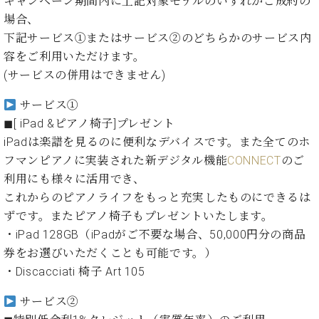
キャンペーン期間内に上記対象モデルのいずれかご成約の
ン
迎。
サ
場合、
ベ
会
ベヒ
ー
C.
下記サービス①またはサービス②のどちらかのサービス内
ヒ
社
シュ
ト
ベ
シ
案
容をご利用いただけます。
ヒ
タイ
ュ
内
(サービスの併用はできません)
シ
タ
レ
ン・
ュ
イ
ッ
サービス①
シュ
タ
お
ン・
ス
◼︎[ iPad &ピアノ椅子]プレゼント
イ
ーレ
問
シ
ン
iPadは楽譜を見るのに便利なデバイスです。また全てのホ
ン
合
ュ
イ
音楽
コ
フマンピアノに実装された新デジタル機能
CONNECT
のご
せ
ー
ベ
教室
ン
利用にも様々に活用でき、
レ
ン
サ
ト
これからのピアノライフをもっと充実したものにできるは
ー
ずです。またピアノ椅子もプレゼントいたします。
納
ベ
ト
入
代
ヒ
・iPad 128GB（iPadがご不要な場合、50,000円分の商品
グ
シ
実
理
ラ
券をお選びいただくことも可能です。）
ュ
績
店
ン
・Discacciati 椅⼦ Art 105
タ
ホ
主
ド
イ
ー
催
ピ
サービス②
ン
ル・
イ
ア