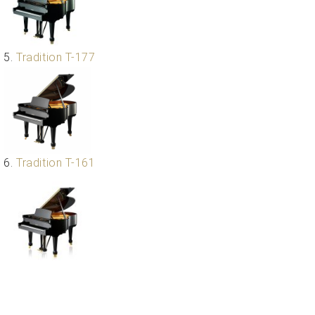
プ
室
ラ
ピ
イ
ア
ト
ノ
5.
Tradition T-177
ピ
の
ア
コ
ノ
ン
シ
ェ
C.
ル
ベ
ジ
ヒ
6.
Tradition T-161
ュ
シ
ア
ュ
ク
タ
セ
イ
ス
ン
セン
ア
トラ
カ
ム東
デ
京の
ミ
ご案