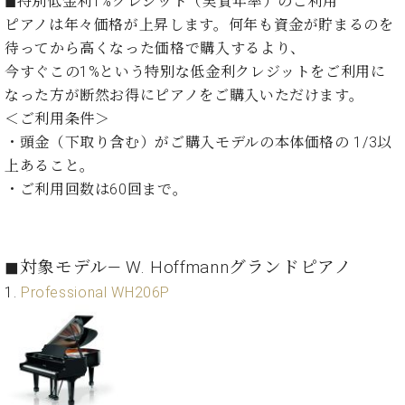
・
◼︎特別低金利1%クレジット（実質年率）のご利用
ス
ベ
ノ
セ
ピアノは年々価格が上昇します。何年も資金が貯まるのを
タ
ン
ン
待ってから高くなった価格で購入するより、
ジ
ト
ト
C.
オ
今すぐこの1%という特別な低金利クレジットをご利用に
ラ
ベ
ム
ヒ
なった方が断然お得にピアノをご購入いただけます。
コ
東
シ
納
ン
＜ご利用条件＞
京
ュ
入
ク
・頭金（下取り含む）がご購入モデルの本体価格の 1/3以
タ
実
ー
上あること。
イ
績
ル
店
・ご利用回数は60回まで。
ン
音
長
コ
楽
ご
音
ン
教
挨
楽
サ
室
拶
教
◼︎対象モデル― W. Hoffmannグランドピアノ
ー
展
室
1.
Professional WH206P
ト
示
ご
ア
情
愛
ッ
報
用
プ
ホー
者
ラ
ル・
の
イ
スタ
声