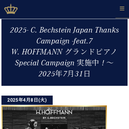
Skip
ベヒシュタインジャパン公式サイト
BECHSTEIN JAPAN Official Site
to
content
投
カ
2025- C. Bechstein Japan Thanks
タ
稿
ベ
ベ
ド
メ
企
ロ
Campaign -feat.7
C.
ナ
ヒ
ヒ
イ
ル
業
グ
ベ
シ
シ
ツ
マ
情
W. HOFFMANN グランドピアノ
ビ
ヒ
ュ
ュ
の
ガ
報
シ
ゲ
タ
展
タ
名
会
Special Campaign 実施中 ! 〜
ュ
イ
示
イ
器
員
ー
採
タ
2025年7月31日
ン
ン
ベ
登
用
イ
シ
で、
の
ヒ
録
情
ン
ピ
演
グ
シ
ご
ョ
報
コ
ア
奏
ラ
ュ
案
ン
ノ
ン
し
ン
タ
内
2025年4月8日(火)
サ
技
ベ
た
ド
イ
ー
術
ヒ
い！
ピ
ン
各
ト /
シ
学
ア
店
C.
ュ
び
ノ
ブ
舗
ベ
ベ
タ