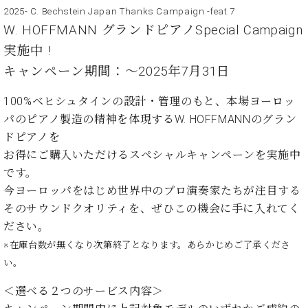
イ
ュ
ブ
ジ
(お
で
2025- C. Bechstein Japan Thanks Campaign -feat.7
ン
タ
ロ
正
ャ
知
W. HOFFMANN グランドピアノSpecial Campaign
コ
イ
グ
オンライン試弾
規
パ
ら
ン
ン
デ
実施中 !
ン
せ・
メルマガ登録
サ
の
ィ
の
メ
キャンペーン期間：〜2025年7月31日
ー
音
ー
取
デ
趣
ト
色
ラ
り
ィ
100%ベヒシュタインの設計・管理のもと、本場ヨーロッ
味
/
ー・
組
ア
パのピアノ製造の精神を体現するW. HOFFMANNのグラン
か
C.
取
ベ
み
情
ら
ベ
ドピアノを
扱
ヒ
報)
本
ヒ
店
お得にご購入いただけるスペシャルキャンペーンを実施中
シ
格
シ
ピ
です。
ュ
的
ュ
ア
キ
タ
今ヨーロッパをはじめ世界中のプロ演奏家たちが注目する
に
タ
ノ
ャ
店
イ
そのサウンドクオリティを、ぜひこの機会に手に入れてく
学
イ
製
ン
舗・
ン
ださい。
ぶ
ン
造
ペ
サ
を
方
レ
番
ー
ロ
※在庫台数が無くなり次第終了となります。あらかじめご了承くださ
弾
ま
ジ
号
ン
ン・
く
い。
で
デ
調
前
大
ン
律
＜選べる２つのサービス内容＞
に
コ
歓
ス