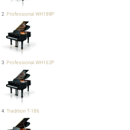
ト
ジオ
ピ
レン
2.
Professional WH188P
ア
タル
ノ
ホー
ル・
C.
スタ
ベ
ジオ
ヒ
空き
シ
状況
ュ
動
3.
Professional WH162P
タ
画
イ
収
ン
録
レ
サ
ジ
ー
デ
ビ
ン
ス
4.
Tradition T-186
ス
音
ア
楽
ッ
教