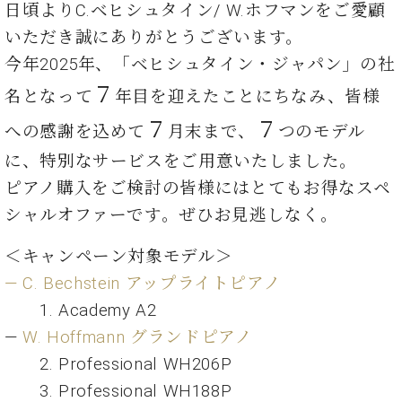
ン
日頃よりC.ベヒシュタイン/ W.ホフマンをご愛顧
迎。
サ
ベ
会
ベヒ
いただき誠にありがとうございます。
ー
C.
ヒ
社
シュ
ト
ベ
今年2025年、「ベヒシュタイン・ジャパン」の社
シ
案
ヒ
タイ
ュ
内
７
名となって
年目を迎えたことにちなみ、皆様
シ
タ
レ
ン・
ュ
７
７
イ
ッ
への感謝を込めて
月末まで、
つのモデル
シュ
タ
お
ン・
ス
に、特別なサービスをご用意いたしました。
イ
ーレ
問
シ
ン
ン
合
ピアノ購入をご検討の皆様にはとてもお得なスペ
ュ
イ
音楽
コ
せ
ー
ベ
シャルオファーです。ぜひお見逃しなく。
教室
ン
レ
ン
サ
ト
＜キャンペーン対象モデル＞
ー
納
ベ
ト
― C. Bechstein アップライトピアノ
入
代
ヒ
グ
1. Academy A2
シ
実
理
ラ
ュ
績
店
―
W. Hoffmann グランドピアノ
ン
タ
ホ
主
ド
2. Professional WH206P
イ
ー
催
ピ
ン
3. Professional WH188P
ル・
イ
ア