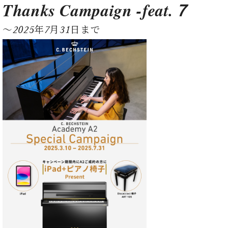
た
を
Thanks Campaign -feat.７
ラ
か
ヒ
ヒ
イ
い！
作
ン
ら
シ
シ
ン・
録
る
〜2025年7月31日まで
ド
の
ュ
ュ
サ
音
こ
ヒ
お
タ
タ
ロ
し
と
ス
知
イ
イ
ン
た
ト
ら
ン
ン
会
い！
音
リ
せ
レ
の
員
と
色
ー
(入
ジ
秘
い
と
荷
デ
密
う
ベ
タ
情
ン
音
方
ヒ
ッ
報
ス
楽
は、
シ
チ
等)
ニ
家
お
ュ
ュ
達
近
タ
ー
ベ
の
プ
く
C.
イ
ス・
ヒ
声
レ
の
ベ
ン・
イ
シ
ス
直
ヒ
ジ
ベ
ュ
リ
営
シ
ベ
ャ
ン
タ
リ
店
ュ
ヒ
パ
ト
イ
ー
舗
タ
シ
ン
ン・
ス
ま