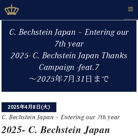
Skip
ベヒシュタインジャパン公式サイト
BECHSTEIN JAPAN Official Site
to
content
投
カ
C. Bechstein Japan – Entering our
タ
稿
ベ
ベ
ド
メ
企
ロ
7th year
C.
ナ
ヒ
ヒ
イ
ル
業
グ
ベ
シ
シ
ツ
マ
情
2025- C. Bechstein Japan Thanks
ビ
ヒ
ュ
ュ
の
ガ
報
シ
ゲ
タ
展
タ
名
会
Campaign -feat.7
ュ
イ
示
イ
器
員
ー
採
タ
〜2025年7月31日まで
ン
ン
ベ
登
用
イ
シ
で、
の
ヒ
録
情
ン
ピ
演
グ
シ
ご
ョ
報
コ
ア
奏
ラ
ュ
案
ン
ノ
ン
し
ン
タ
内
2025年4月8日(火)
サ
技
ベ
た
ド
イ
C. Bechstein Japan – Entering our 7th year
ー
術
ヒ
い！
ピ
ン
各
ト /
シ
学
2025- C. Bechstein Japan
ア
店
C.
ュ
び
ノ
ブ
舗
ベ
ベ
タ