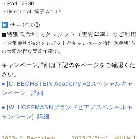
ト
・iPad 128GB
ジオ
ピ
レン
・Discacciati 椅⼦ Art105
ア
タル
ノ
ホー
サービス②
ル・
◼︎特別低金利1%クレジット（実質年率）のご利用
C.
スタ
・通常金利4％のクレジットをキャンペーン特別低金利1%
ベ
ジオ
ヒ
の大変お得な実質年率で。
空き
シ
状況
ュ
キャンペーン詳細は下記の各ページをご確認くだ
動
タ
画
さい。
イ
収
●
[C. BECHSTEIN Academy A2スペシャルキャ
ン
録
レ
ンペーン] 詳細
サ
ジ
ー
デ
ビ
●
[W. HOFFMANNグランドピアノスペシャルキ
ン
ス
ャンペーン] 詳細
ス
音
ア
楽
ッ
教
2025- C. Bechstein
2025/7/5(土) 梅田智也