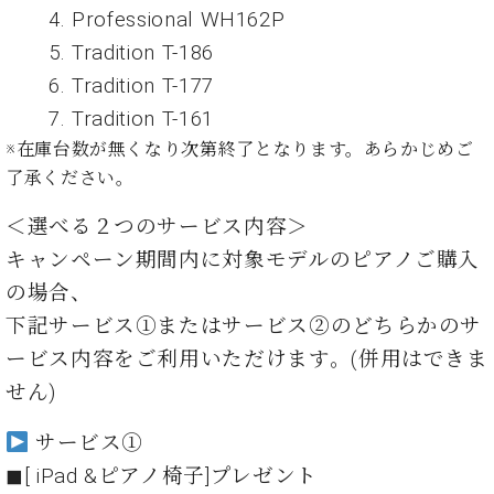
・
ス
ベ
4. Professional WH162P
ノ
セ
タ
ン
ン
5. Tradition T-186
ジ
ト
ト
C.
6. Tradition T-177
オ
ラ
ベ
ム
ヒ
7. Tradition T-161
コ
東
シ
納
ン
※在庫台数が無くなり次第終了となります。あらかじめご
京
ュ
入
ク
了承ください。
タ
実
ー
イ
績
ル
店
＜選べる２つのサービス内容＞
ン
音
長
キャンペーン期間内に対象モデルのピアノご購入
コ
楽
ご
音
ン
教
挨
の場合、
楽
サ
室
拶
教
下記サービス①またはサービス②のどちらかのサ
ー
展
室
ービス内容をご利用いただけます。(併用はできま
ト
示
ご
ア
情
せん)
愛
ッ
報
用
プ
ホー
サービス①
者
ラ
ル・
の
◼︎[ iPad &ピアノ椅子]プレゼント
イ
スタ
声