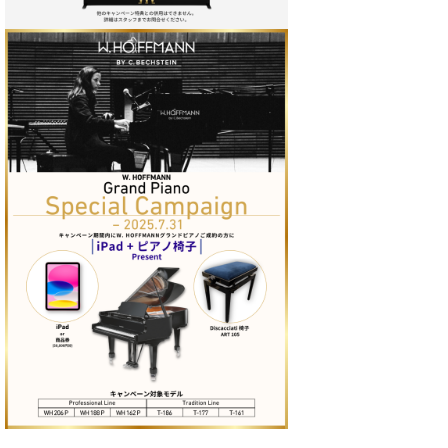
イ
ュ
ブ
ジ
(お
で
ン
タ
ロ
正
ャ
知
コ
イ
グ
オンライン試弾
規
パ
ら
ン
ン
デ
ン
せ・
メルマガ登録
サ
の
ィ
の
メ
ー
音
ー
取
デ
趣
ト
色
ラ
り
ィ
味
/
ー・
組
ア
か
C.
取
ベ
み
情
ら
ベ
扱
ヒ
報)
本
ヒ
店
シ
格
シ
ピ
ュ
的
ュ
ア
キ
タ
に
タ
ノ
ャ
店
イ
学
イ
製
ン
舗・
ン
ぶ
ン
造
ペ
サ
を
方
レ
番
ー
ロ
弾
ま
ジ
号
ン
ン・
く
で
デ
調
前
大
ン
律
に
コ
歓
ス