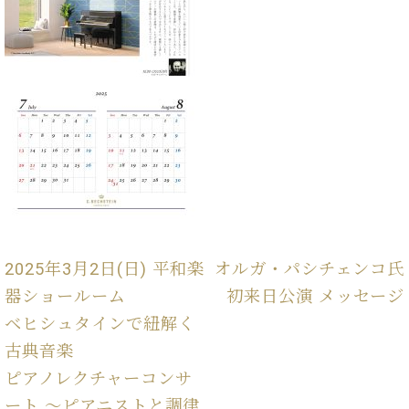
ン
迎。
サ
ベ
会
ベヒ
ー
C.
ヒ
社
シュ
ト
ベ
シ
案
ヒ
タイ
ュ
内
シ
タ
レ
ン・
ュ
イ
ッ
シュ
タ
お
ン・
ス
イ
ーレ
問
シ
ン
ン
合
ュ
イ
音楽
コ
せ
ー
ベ
教室
ン
レ
ン
サ
ト
ー
2025年3月2日(日) 平和楽
オルガ・パシチェンコ氏
納
ベ
ト
器ショールーム
初来日公演 メッセージ
入
代
ヒ
グ
シ
実
理
ベヒシュタインで紐解く
ラ
ュ
績
店
ン
古典音楽
タ
ホ
主
ド
イ
ピアノレクチャーコンサ
ー
催
ピ
ン
ル・
イ
ート ～ピアニストと調律
ア