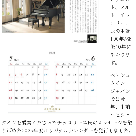
た
を
ラ
か
ヒ
ヒ
イ
い！
ト、アル
作
ン
ら
シ
シ
ン・
録
る
ド・チッ
ド
の
ュ
ュ
サ
音
こ
コリーニ
ヒ
お
タ
タ
ロ
し
と
ス
知
氏の生誕
イ
イ
ン
た
ト
ら
100年/没
ン
ン
会
い！
音
リ
せ
レ
の
後10年に
員
と
色
ー
(入
ジ
秘
い
あたりま
と
荷
デ
密
う
す。
ベ
タ
情
ン
音
方
ヒ
ッ
報
ス
楽
は、
ベヒシュ
シ
チ
等)
ニ
家
お
ュ
タイン・
ュ
達
近
タ
ジャパン
ー
ベ
の
プ
く
C.
イ
ス・
では今
ヒ
声
レ
の
ベ
ン・
イ
年、生前
シ
ス
直
ヒ
ジ
ベ
ュ
リ
営
ベヒシュ
シ
ベ
ャ
ン
タ
リ
店
タインを愛奏くださったチッコリーニ氏のメッセージを散
ュ
ヒ
パ
ト
イ
ー
舗
タ
シ
ン
りばめた2025年度オリジナルカレンダーを発行しました。
ン・
ス
ま