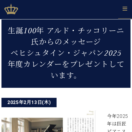
Skip
ベヒシュタインジャパン公式サイト
BECHSTEIN JAPAN Official Site
to
content
投
カ
生誕100年 アルド・チッコリーニ
タ
稿
ベ
ベ
ド
メ
企
ロ
氏からのメッセージ
C.
ナ
ヒ
ヒ
イ
ル
業
グ
ベ
シ
シ
ツ
マ
情
ベヒシュタイン・ジャパン2025
ビ
ヒ
ュ
ュ
の
ガ
報
シ
ゲ
タ
展
タ
名
会
年度カレンダーをプレゼントして
ュ
イ
示
イ
器
員
ー
採
タ
います。
ン
ン
ベ
登
用
イ
シ
で、
の
ヒ
録
情
ン
ピ
演
グ
シ
ご
ョ
報
コ
ア
奏
ラ
ュ
案
ン
ノ
ン
し
ン
タ
内
2025年2月13日(木)
サ
技
ベ
た
ド
イ
ー
術
ヒ
い！
ピ
ン
今年2025
各
ト /
シ
学
ア
店
年は巨匠
C.
ュ
び
ノ
ブ
舗
ベ
ベ
ピアニス
タ