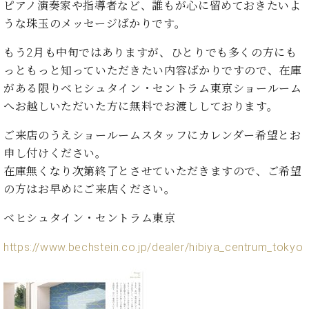
イ
ュ
ブ
ピアノ演奏家や指導者など、誰もが心に留めておきたいよ
ジ
(お
で
ン
タ
ロ
正
うな珠玉のメッセージばかりです。
ャ
知
コ
イ
グ
オンライン試弾
規
パ
ら
ン
ン
デ
もう2月も中旬ではありますが、ひとりでも多くの方にも
ン
せ・
メルマガ登録
サ
の
ィ
っともっと知っていただきたい内容ばかりですので、在庫
の
メ
ー
音
ー
取
デ
がある限りベヒシュタイン・セントラム東京ショールーム
趣
ト
色
ラ
り
ィ
へお越しいただいた方に無料でお渡ししております。
味
/
ー・
組
ア
か
C.
取
ベ
み
情
ご来店のうえショールームスタッフにカレンダー希望とお
ら
ベ
扱
ヒ
報)
本
ヒ
申し付けください。
店
シ
格
シ
ピ
在庫無くなり次第終了とさせていただきますので、ご希望
ュ
的
ュ
ア
キ
の方はお早めにご来店ください。
タ
に
タ
ノ
ャ
店
イ
学
イ
製
ン
舗・
ベヒシュタイン・セントラム東京
ン
ぶ
ン
造
ペ
サ
を
方
レ
番
ー
ロ
https://www.bechstein.co.jp/dealer/hibiya_centrum_tokyo
弾
ま
ジ
号
ン
ン・
く
で
デ
調
前
大
ン
律
に
コ
歓
ス