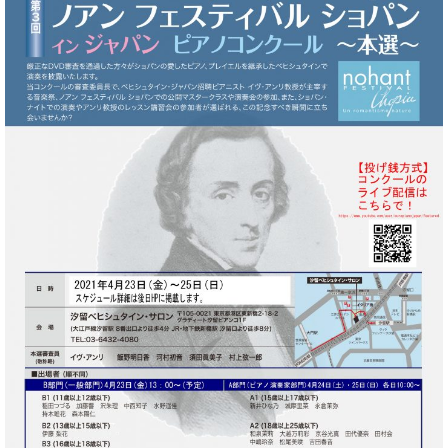
ン
迎。
サ
ベ
会
ベヒ
ー
C.
ヒ
社
シュ
ト
ベ
シ
案
ヒ
タイ
ュ
内
シ
タ
レ
ン・
ュ
イ
ッ
シュ
タ
お
ン・
ス
イ
ーレ
問
シ
ン
ン
合
ュ
イ
音楽
コ
せ
ー
ベ
教室
ン
レ
ン
サ
ト
ー
納
ベ
ト
入
代
ヒ
グ
シ
実
理
ラ
ュ
績
店
ン
タ
ホ
主
ド
イ
ー
催
ピ
ン
ル・
イ
ア