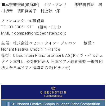
イ
ュ
ブ
ジ
(お
で
■本選審査員(敬称略) イヴ・アンリ 飯野明日香 河
ン
タ
ロ
正
ャ
知
コ
イ
グ
村初音 須田眞美子 村上弦一郎
オンライン試弾
規
パ
ら
ン
ン
デ
ン
せ・
メルマガ登録
ノアンコンクール事務局
サ
の
ィ
の
メ
ー
音
TEL:03-3305-1211 (担当・白川）
ー
取
デ
趣
ト
色
ラ
MAIL：competition@bechstein.co.jp
り
ィ
味
/
ー・
組
ア
か
C.
取
主催：株式会社ベヒシュタイン・ジャパン 協賛：
ベ
み
情
ら
ベ
扱
Nohant Festival Chopin in France
ヒ
報)
本
ヒ
店
シ
後援：C.Bechstein Pianofortefabrik AG(ドイツ・ベヒシュ
格
シ
ピ
ュ
タイン本社)、公益財団法人 日本ピアノ教育連盟 一般社団
的
ュ
ア
キ
タ
法人全日本ピアノ指導者協会(ピティナ)
に
タ
ノ
ャ
店
イ
学
イ
製
ン
舗・
ン
ぶ
ン
造
ペ
サ
を
方
レ
番
ー
ロ
弾
ま
ジ
号
ン
ン・
く
で
デ
調
前
大
ン
律
に
コ
歓
ス