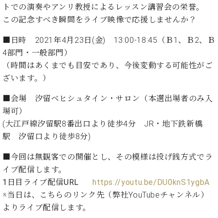
た
を
ラ
か
トでの演奏やアンリ教授によるレッスン講習会の栄誉。
ヒ
ヒ
イ
い！
作
ン
ら
この記念すべき瞬間をライブ映像で応援しませんか？
シ
シ
ン・
録
る
ド
の
ュ
ュ
サ
音
こ
ヒ
お
■日時 2021年4月23日(金) 13:00-18:45（Ｂ1、Ｂ2、Ｂ
タ
タ
ロ
し
と
ス
知
イ
イ
4部門・一般部門）
ン
た
ト
ら
ン
ン
会
い！
（時間はあくまでも目安であり、今後変動する可能性がご
音
リ
せ
レ
の
員
と
ざいます。）
色
ー
(入
ジ
秘
い
と
荷
デ
密
う
■会場 汐留ベヒシュタイン・サロン（本選出場者のみ入
ベ
タ
情
ン
音
方
場可）
ヒ
ッ
報
ス
楽
は、
シ
(大江戸線汐留駅8番出口より徒歩4分 JR・地下鉄新橋
チ
等)
ニ
家
お
ュ
駅 汐留口より徒歩8分)
ュ
達
近
タ
ー
ベ
の
プ
く
C.
イ
■今回は無観客での開催とし、その模様は投げ銭方式でラ
ス・
ヒ
声
レ
の
ベ
ン・
イ
イブ配信します。
シ
ス
直
ヒ
ジ
ベ
1日目ライブ配信URL
https://youtu.be/DU0knS1ygbA
ュ
リ
営
シ
ベ
ャ
ン
タ
リ
店
※当日は、こちらのリンク先（弊社YouTubeチャンネル）
ュ
ヒ
パ
ト
イ
ー
舗
よりライブ配信します。
タ
シ
ン
ン・
ス
ま