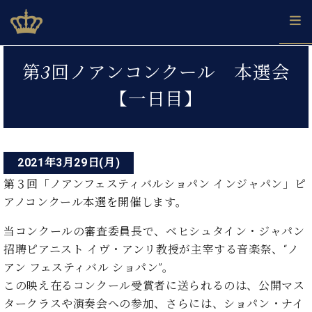
Skip
ベヒシュタインジャパン公式サイト
BECHSTEIN JAPAN Official Site
to
content
投
カ
第3回ノアンコンクール 本選会
タ
稿
ベ
ベ
ド
メ
企
ロ
【一日目】
C.
ナ
ヒ
ヒ
イ
ル
業
グ
ベ
シ
シ
ツ
マ
情
ビ
ヒ
ュ
ュ
の
ガ
報
シ
ゲ
タ
展
タ
名
会
ュ
イ
示
イ
器
員
2021年3月29日(月)
ー
採
タ
ン
ン
ベ
登
用
第３回「ノアンフェスティバルショパン インジャパン」ピ
イ
シ
で、
の
ヒ
録
情
アノコンクール本選を開催します。
ン
ピ
演
グ
シ
ご
ョ
報
コ
ア
奏
ラ
ュ
案
当コンクールの審査委員長で、ベヒシュタイン・ジャパン
ン
ノ
ン
し
ン
タ
内
サ
招聘ピアニスト イヴ・アンリ教授が主宰する音楽祭、“ノ
技
ベ
た
ド
イ
ー
術
ヒ
い！
アン フェスティバル ショパン”。
ピ
ン
各
ト /
シ
学
ア
この映え在るコンクール受賞者に送られるのは、公開マス
店
C.
ュ
び
ノ
タークラスや演奏会への参加、さらには、ショパン・ナイ
ブ
舗
ベ
ベ
タ