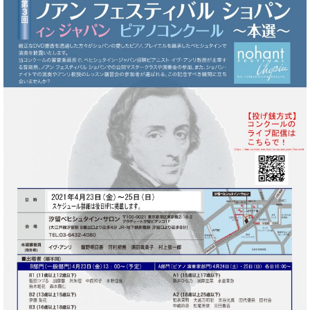
ン
迎。
サ
ベ
会
ベヒ
ー
C.
ヒ
社
シュ
ト
ベ
シ
案
ヒ
タイ
ュ
内
シ
タ
レ
ン・
ュ
イ
ッ
シュ
タ
お
ン・
ス
イ
ーレ
問
シ
ン
ン
合
ュ
イ
音楽
コ
せ
ー
ベ
教室
ン
レ
ン
サ
ト
ー
納
ベ
ト
入
代
ヒ
グ
シ
実
理
ラ
ュ
績
店
ン
タ
ホ
主
ド
イ
ー
催
ピ
ン
ル・
イ
ア