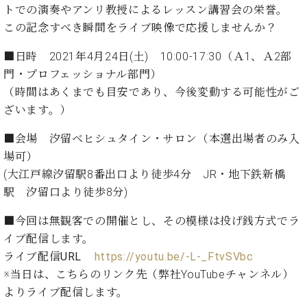
た
を
ラ
か
トでの演奏やアンリ教授によるレッスン講習会の栄誉。
ヒ
ヒ
イ
い！
作
ン
ら
この記念すべき瞬間をライブ映像で応援しませんか？
シ
シ
ン・
録
る
ド
の
ュ
ュ
サ
音
こ
ヒ
お
■日時 2021年4月24日(土) 10:00-17:30（Ａ1、Ａ2部
タ
タ
ロ
し
と
ス
知
イ
イ
門・プロフェッショナル部門）
ン
た
ト
ら
ン
ン
会
い！
（時間はあくまでも目安であり、今後変動する可能性がご
音
リ
せ
レ
の
員
と
ざいます。）
色
ー
(入
ジ
秘
い
と
荷
デ
密
う
■会場 汐留ベヒシュタイン・サロン（本選出場者のみ入
ベ
タ
情
ン
音
方
場可）
ヒ
ッ
報
ス
楽
は、
シ
(大江戸線汐留駅8番出口より徒歩4分 JR・地下鉄新橋
チ
等)
ニ
家
お
ュ
駅 汐留口より徒歩8分)
ュ
達
近
タ
ー
ベ
の
プ
く
C.
イ
■今回は無観客での開催とし、その模様は投げ銭方式でラ
ス・
ヒ
声
レ
の
ベ
ン・
イ
イブ配信します。
シ
ス
直
ヒ
ジ
ベ
ライブ配信URL
https://youtu.be/-L-_FtvSVbc
ュ
リ
営
シ
ベ
ャ
ン
タ
リ
店
※当日は、こちらのリンク先（弊社YouTubeチャンネル）
ュ
ヒ
パ
ト
イ
ー
舗
よりライブ配信します。
タ
シ
ン
ン・
ス
ま