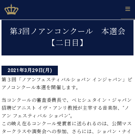
Skip
ベヒシュタインジャパン公式サイト
BECHSTEIN JAPAN Official Site
to
content
投
カ
第3回ノアンコンクール 本選会
タ
稿
ベ
ベ
ド
メ
企
ロ
【二日目】
C.
ナ
ヒ
ヒ
イ
ル
業
グ
ベ
シ
シ
ツ
マ
情
ビ
ヒ
ュ
ュ
の
ガ
報
シ
ゲ
タ
展
タ
名
会
ュ
イ
示
イ
器
員
2021年3月29日(月)
ー
採
タ
ン
ン
ベ
登
用
第３回「ノアンフェスティバルショパン インジャパン」ピ
イ
シ
で、
の
ヒ
録
情
アノコンクール本選を開催します。
ン
ピ
演
グ
シ
ご
ョ
報
コ
ア
奏
ラ
ュ
案
当コンクールの審査委員長で、ベヒシュタイン・ジャパン
ン
ノ
ン
し
ン
タ
内
サ
招聘ピアニスト イヴ・アンリ教授が主宰する音楽祭、“ノ
技
ベ
た
ド
イ
ー
術
ヒ
い！
アン フェスティバル ショパン”。
ピ
ン
各
ト /
シ
学
ア
この映え在るコンクール受賞者に送られるのは、公開マス
店
C.
ュ
び
ノ
タークラスや演奏会への参加、さらには、ショパン・ナイ
ブ
舗
ベ
ベ
タ