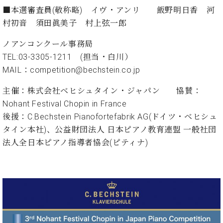
イ
ュ
ブ
ジ
(お
で
■本選審査員(敬称略) イヴ・アンリ 飯野明日香 河
ン
タ
ロ
正
ャ
知
コ
イ
グ
村初音 須田眞美子 村上弦一郎
オンライン試弾
規
パ
ら
ン
ン
デ
ン
せ・
メルマガ登録
ノアンコンクール事務局
サ
の
ィ
の
メ
ー
音
TEL:03-3305-1211 (担当・白川）
ー
取
デ
趣
ト
色
ラ
MAIL：competition@bechstein.co.jp
り
ィ
味
/
ー・
組
ア
か
C.
取
主催：株式会社ベヒシュタイン・ジャパン 協賛：
ベ
み
情
ら
ベ
扱
Nohant Festival Chopin in France
ヒ
報)
本
ヒ
店
シ
後援：C.Bechstein Pianofortefabrik AG(ドイツ・ベヒシュ
格
シ
ピ
ュ
タイン本社)、公益財団法人 日本ピアノ教育連盟 一般社団
的
ュ
ア
キ
タ
法人全日本ピアノ指導者協会(ピティナ)
に
タ
ノ
ャ
店
イ
学
イ
製
ン
舗・
ン
ぶ
ン
造
ペ
サ
を
方
レ
番
ー
ロ
弾
ま
ジ
号
ン
ン・
く
で
デ
調
前
大
ン
律
に
コ
歓
ス