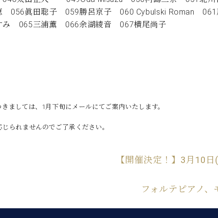
56眞田聡子 059勝呂京子 060 Cybulski Roman 0
すみ 065三浦薫 066余湖綾音 067横尾尚子
つきましては、1月下旬にメールにてご案内いたします。
応じられませんのでご了承ください。
【開催決定！】3月10日
フォルテピアノ、