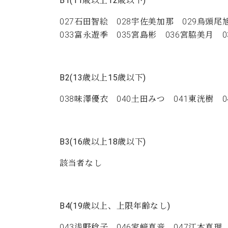
B1(11
歳以上
12
歳以下
)
027石田智絵 028宇佐美加那 029烏頭尾
033富永遊季 035宮島彬 036宮脇美月 
B2(13
歳以上
15
歳以下
)
038味澤優衣 040土田みつ 041東洸樹 
B3(16
歳以上
18
歳以下
)
該当者なし
B4(19
歳以上、上限年齢なし
)
043浅野稔子 046家﨑真音 047江本真理 0