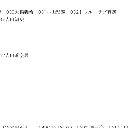
旭 030大橋義希 031小山瑠璃 032トゥルーラブ真凛
037吉田知史
042吉田蒼空馬
48太田正人 049Oda Misuzu 050河島三奈 051北