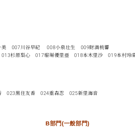
C.ベヒシュタイン コンサート
代理店主催イベント
音楽教室
アップライトピアノ
コンクール
声
音楽教室
調律)
々美 007川谷早紀 008小泉壮生 009財満桃響
 013杉原梨心 017堀場優里亜 018本木里沙 019本村玲
香 023黒住友香 024重森忍 025新里海音
B
部門
(
一般部門
)