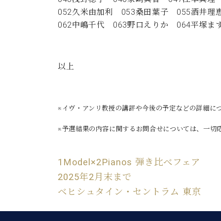
052久米由加利 053桑田葉子 055酒井理恵 0
062中嶋千代 063野口えりか 064平塚ま
以上
※イヴ・アンリ教授の講評や今後の予定などの詳細に
※予選結果の内容に関するお問合せについては、一切
1Model×2Pianos 弾き比べフェア
2025年2月末まで
ベヒシュタイン・セントラム 東京