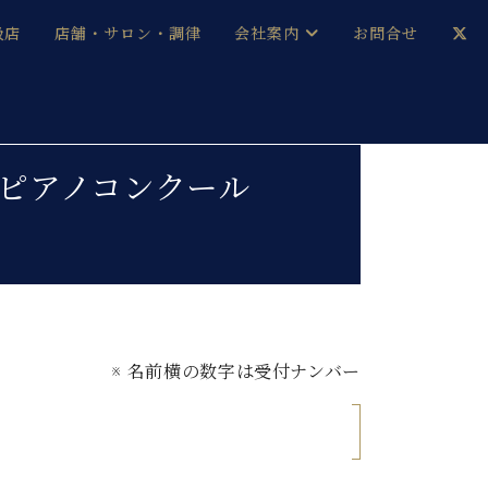
扱店
店舗・サロン・調律
会社案内
お問合せ
企業情報
メルマガ登録
採用情報
 ピアノコンクール
ベヒシュタイン・サロン会員
本社：八王子・技術営業センター
ベヒシュタイン・ジャパンブログ
※ 名前横の数字は受付ナンバー
中古】