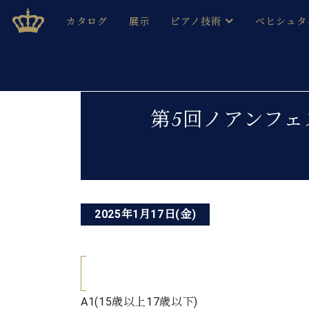
Skip
ベヒシュタインジャパン公式サイト
BECHSTEIN JAPAN Official Site
カタログ
展示
ピアノ技術
ベヒシュタ
to
content
ベヒシュタインのグランドピ
ドイツの名
作ること
ベヒシュタインで、 演奏したい！ 学びたい！ 録音した
投
C.ベヒシュタイン コンサート / C.ベヒシュタイ
ブランドヒ
第5回ノアンフェ
音色とタッチ
稿
ベヒシュタイン・
趣味から本格的に学ぶ方まで大歓迎。
音楽家達の
ナ
C.ベヒシュタイン コンサート
ベヒシュタイン・ジャパンの
み
ビ
ベヒシュタイン・セントラム 東
ベヒシュタ
ゲ
ピアノ製造番号
2025年1月17日(金)
店長ご挨拶
ベヒシュタ
ー
展示情報
ホール・スタジオレンタル
ベヒシュタ
シ
ホール・スタジオ空き状況
動画収録サービス
ョ
納入実績 
音楽教室
A1(15
歳以上
17
歳以下
)
ピアノのコンシェルジュ