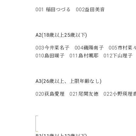
ン
C.ベヒシュタイン コンサート
アクセス
納入実績 
001 稲田つづる 002益田美音
グランドピアノ
セントラム東京のご案内(PDF)
お問い合わせ
ご愛用者の
C.ベヒシュタイン アカデミー
A2(18
歳以上
25
歳以下
)
アーティストカスタマーサービス(
W.ホフマン プロフェッショナル
003今井菜名子 004磯陽南子 005市村菜
010島田瑚子 011島村颯耶 012下山理子
アフターサービス(調律)
W.ホフマン トラディション
調律師紹介
調律料金表
お問い合わせ
W.ホフマン ヴィジョン
A3(26
歳以上、上限年齢なし
)
尾山調律師のブログ Die Musikgasse（音楽の小道）
020荻島愛理 021尾関友徳 022小野瑛理
C.BECHSTEIN Digital(ベヒシュタイン デジタル)