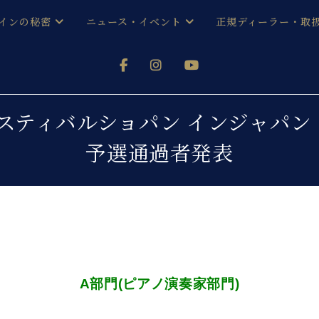
インの秘密
ニュース・イベント
正規ディーラー・取
アノを
器ベヒシュタイン
メルマガ会員登録ご案内
い！ という方は、お近くの直営店舗まで
オンライン試弾
ン レジデンス
ストリー
各店舗からのお知らせ
スティバルショパン インジャパン
(入荷情報等)
シューレ音楽教室
予選通過者発表
声
/
C.ベヒシュタイン レジデンス
取り組
プレスリリース
(お知らせ・メディア情報)
京
インの音色
キャンペーン
スタッフご挨拶
インを弾く前に
技術者紹介
展示情報【ユーロピアノ特選
コンサート
イン・シューレ
イベント情報
A
部門
(
ピアノ演奏家部門
)
八王子工房ブログ
レッスンイベント
ホール・スタジオ
アクセス
お問い合わせ