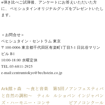
プ
室
※弾き比べご試弾後、アンケートにお答えいただいた方
ラ
ピ
に、 ベヒシュタインオリジナルグッズをプレゼントいたし
イ
ア
ます。
ト
ノ
ピ
の
ア
コ
ノ
ン
＜お問合せ＞
シ
ベヒシュタイン・セントラム 東京
ェ
C.
〒100-0006 東京都千代田区有楽町1丁目5-1 日比谷マリン
ル
ベ
ジ
ビル B1
ヒ
ュ
シ
10:00-18:00 水曜定休
ア
ュ
TEL:03-6811-2925
ク
タ
e-mail:centrumtokyo@bechstein.co.jp
セ
イ
ス
ン
セン
ア
Ark館ヶ森 ～食と音楽
第5回ノアンフェスティバ
トラ
カ
ム東
デ
と自然の調和～ ティル
ルショパン インジャパン
京の
ミ
ズ・ハーモニー・コンサ
ピアノコンクール
ご案