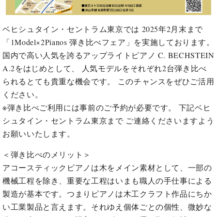
イ
ュ
ブ
ジ
(お
で
ン
タ
ロ
正
ャ
知
コ
イ
グ
オンライン試弾
規
パ
ら
ベヒシュタイン・セントラム東京では 2025年2月末まで
ン
ン
デ
ン
せ・
「1Model×2Pianos 弾き比べフェア」を実施しております。
メルマガ登録
サ
の
ィ
の
メ
ー
音
国内で高い人気を誇るアップライトピアノ C. BECHSTEIN
ー
取
デ
趣
ト
色
ラ
A.2をはじめとして、 人気モデルをそれぞれ2台弾き比べ
り
ィ
味
/
ー・
られるとても貴重な機会です。 このチャンスをぜひご活用
組
ア
か
C.
取
ベ
み
情
ください。
ら
ベ
扱
ヒ
報)
本
※弾き比べご利用には事前のご予約が必要です。 下記ベヒ
ヒ
店
シ
格
シ
ピ
シュタイン・セントラム東京まで ご連絡くださいますよう
ュ
的
ュ
ア
キ
タ
お願いいたします。
に
タ
ノ
ャ
店
イ
学
イ
製
ン
舗・
＜弾き比べのメリット＞
ン
ぶ
ン
造
ペ
サ
を
アコースティックピアノは木をメイン素材として、一部の
方
レ
番
ー
ロ
弾
機械工程を除き、重要な工程はいまも職人の手仕事による
ま
ジ
号
ン
ン・
く
で
デ
調
製造が基本です。つまりピアノは木工クラフト作品にちか
前
大
ン
律
い工業製品と言えます。それゆえ個体ごとの個性、微妙な
に
コ
歓
ス