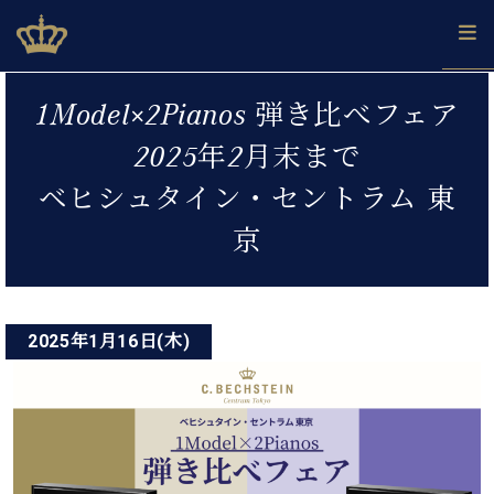
Skip
ベヒシュタインジャパン公式サイト
BECHSTEIN JAPAN Official Site
to
content
投
カ
1Model×2Pianos 弾き比べフェア
タ
稿
ベ
ベ
ド
メ
企
ロ
2025年2月末まで
C.
ナ
ヒ
ヒ
イ
ル
業
グ
ベ
シ
シ
ツ
マ
情
ベヒシュタイン・セントラム 東
ビ
ヒ
ュ
ュ
の
ガ
報
シ
ゲ
タ
展
タ
名
会
京
ュ
イ
示
イ
器
員
ー
採
タ
ン
ン
ベ
登
用
イ
シ
で、
の
ヒ
録
情
ン
ピ
演
グ
シ
ご
ョ
報
2025年1月16日(木)
コ
ア
奏
ラ
ュ
案
ン
ノ
ン
し
ン
タ
内
サ
技
ベ
た
ド
イ
ー
術
ヒ
い！
ピ
ン
各
ト /
シ
学
ア
店
C.
ュ
び
ノ
ブ
舗
ベ
ベ
タ