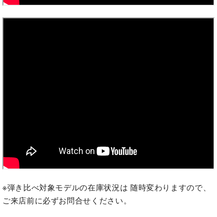
ト
ジオ
ピ
レン
ア
タル
ノ
ホー
ル・
C.
スタ
ベ
ジオ
ヒ
空き
シ
状況
ュ
動
タ
画
イ
収
ン
録
レ
サ
ジ
ー
デ
ビ
ン
ス
ス
※弾き比べ対象モデルの在庫状況は 随時変わりますので、
音
ア
楽
ご来店前に必ずお問合せください。
ッ
教