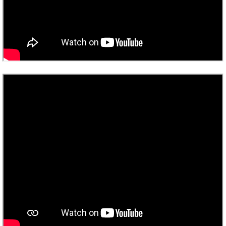
・
ス
ベ
ノ
セ
タ
ン
ン
ジ
ト
ト
C.
オ
ラ
ベ
ム
ヒ
コ
東
シ
納
ン
京
ュ
入
ク
タ
実
ー
イ
績
ル
店
ン
音
長
コ
楽
ご
音
ン
教
挨
楽
サ
室
拶
教
ー
展
室
ト
示
ご
ア
情
愛
ッ
報
用
プ
ホー
者
ラ
ル・
の
イ
スタ
声