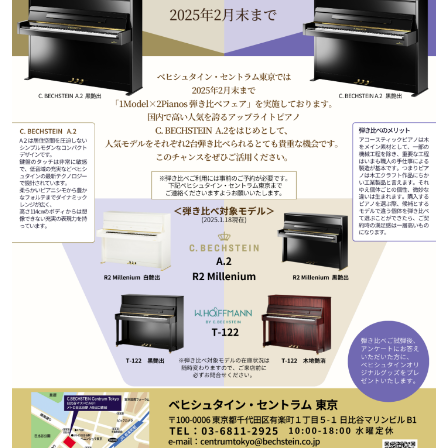
た
を
ラ
か
ヒ
ヒ
イ
い！
作
ン
ら
シ
シ
ン・
録
る
ド
の
ュ
ュ
サ
音
こ
ヒ
お
タ
タ
ロ
し
と
ス
知
イ
イ
ン
た
ト
ら
ン
ン
会
い！
音
リ
せ
レ
の
員
と
色
ー
(入
ジ
秘
い
と
荷
デ
密
う
ベ
タ
情
ン
音
方
ヒ
ッ
報
ス
楽
は、
シ
チ
等)
ニ
家
お
ュ
ュ
達
近
タ
ー
ベ
の
プ
く
C.
イ
ス・
ヒ
声
レ
の
ベ
ン・
イ
シ
ス
直
ヒ
ジ
ベ
ュ
リ
営
シ
ベ
ャ
ン
タ
リ
店
ュ
ヒ
パ
ト
イ
ー
舗
タ
シ
ン
ン・
ス
ま