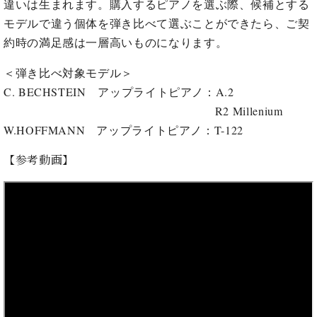
ン
違いは生まれます。購入するピアノを選ぶ際、候補とする
迎。
サ
モデルで違う個体を弾き比べて選ぶことができたら、ご契
ベ
会
ベヒ
ー
C.
ヒ
社
約時の満足感は一層高いものになります。
シュ
ト
ベ
シ
案
ヒ
タイ
ュ
内
＜弾き比べ対象モデル＞
シ
タ
レ
ン・
C. BECHSTEIN
アップライトピアノ：
A.2
ュ
イ
ッ
シュ
R2 Millenium
タ
お
ン・
ス
イ
ーレ
W.HOFFMANN
アップライトピアノ：T-122
問
シ
ン
ン
合
ュ
イ
音楽
コ
【参考動画】
せ
ー
ベ
教室
ン
レ
ン
サ
ト
ー
納
ベ
ト
入
代
ヒ
グ
シ
実
理
ラ
ュ
績
店
ン
タ
ホ
主
ド
イ
ー
催
ピ
ン
ル・
イ
ア