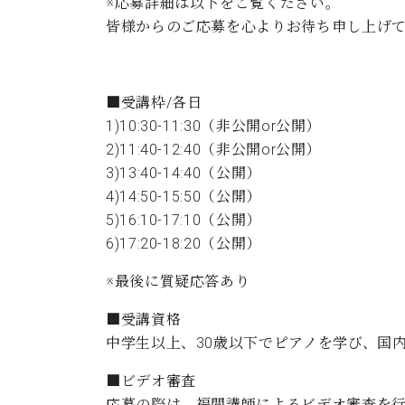
ン
※応募詳細は以下をご覧ください。
C.ベヒシュタイン コンサート
アクセス
納入実績 
皆様からのご応募を心よりお待ち申し上げ
グランドピアノ
セントラム東京のご案内(PDF)
お問い合わせ
ご愛用者の
C.ベヒシュタイン アカデミー
■受講枠/各日
アーティストカスタマーサービス(
1)10:30-11:30（非公開or公開）
W.ホフマン プロフェッショナル
2)11:40-12:40（非公開or公開）
アフターサービス(調律)
3)13:40-14:40（公開）
W.ホフマン トラディション
調律師紹介
4)14:50-15:50（公開）
調律料金表
5)16:10-17:10（公開）
お問い合わせ
W.ホフマン ヴィジョン
6)17:20-18:20（公開）
尾山調律師のブログ Die Musikgasse（音楽の小道）
C.BECHSTEIN Digital(ベヒシュタイン デジタル)
※最後に質疑応答あり
■受講資格
中学生以上、30歳以下でピアノを学び、国
■ビデオ審査
応募の際は、福間講師によるビデオ審査を