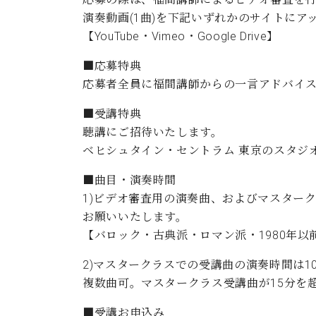
演奏動画(1曲)を下記いずれかのサイトにア
【YouTube・Vimeo・Google Drive】
■応募特典
応募者全員に福間講師からの一言アドバイ
■受講特典
聴講にご招待いたします。
ベヒシュタイン・セントラム 東京のスタジ
■曲目・演奏時間
1)ビデオ審査用の演奏曲、およびマスター
お願いいたします。
【バロック・古典派・ロマン派・1980年
2)マスタークラスでの受講曲の演奏時間は1
複数曲可。マスタークラス受講曲が15分を
■受講お申込み