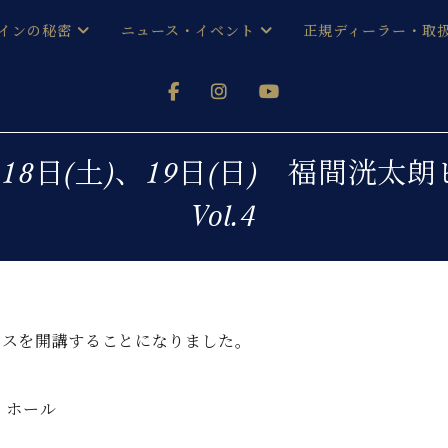
インの秘密
ニュース・イベント
正規ディーラー・取
アノを
器ベヒシュタイン
メルマガ会員登録ご案内
い！ という方は、お近くの直営店舗まで
オンライン試弾
ン レジデンス
ストリー
各店舗からのお知らせ
18日(土)、19日(日) 福間洸太
(入荷情報等)
シューレ音楽教室
Vol.4
声
/
C.ベヒシュタイン レジデンス
取り組
プレスリリース
(お知らせ・メディア情報)
京
インの音色
キャンペーン
スタッフご挨拶
インを弾く前に
技術者紹介
ラスを開講することになりました。
展示情報【ユーロピアノ特選
コンサート
イン・シューレ
イベント情報
八王子工房ブログ
 ホール
レッスンイベント
ホール・スタジオ
アクセス
お問い合わせ