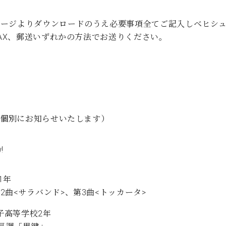
ージよりダウンロードのうえ必要事項全てご記入しベヒシュタイ
AX、郵送いずれかの方法でお送りください。
に個別にお知らせいたします）
!
1年
曲<サラバンド>、第3曲<トッカータ>
女子高等学校2年