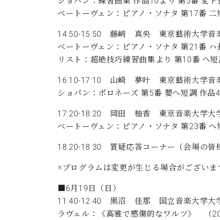
ショパン：練習曲集 作品10より 第5番 変
ベートーヴェン：ピアノ・ソナタ 第17番 二短
14:50-15:50 藤﨑 真央 東京藝術大
ベートーヴェン：ピアノ・ソナタ 第21番 ハ長
リスト：超絶技巧練習曲集より 第10番 へ短調 S
16:10-17:10 山崎 夢叶 東京藝術大
ショパン：ポロネーズ 第5番 嬰へ短調 作品4
17:20-18:20 岡田 柚香 東京音楽大
ベートーヴェン：ピアノ・ソナタ 第23番 へ
18:20-18:30 質疑応答コーナー（会
※プログラムは変更が生じる場合がございま
■6月19日（日）
11:40-12:40 黒沼 佳那 国立音楽大学大
ラヴェル：《高雅で感傷的なワルツ》 （2022