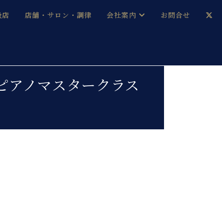
扱店
店舗・サロン・調律
会社案内
お問合せ
企業情報
メルマガ登録
採用情報
朗ピアノマスタークラス
ベヒシュタイン・サロン会員
本社：八王子・技術営業センター
ベヒシュタイン・ジャパンブログ
中古】