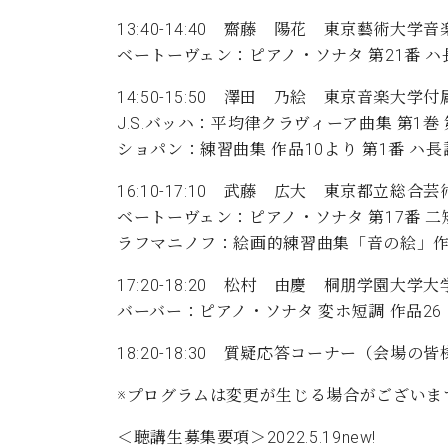
13:40-14:40 齋藤 陽花 東京藝術大学
ベートーヴェン：ピアノ・ソナタ 第21番 ハ
14:50-15:50 澤田 乃絵 東京音楽大学
J.S.バッハ：平均律クラヴィーア曲集 第1巻 第
ショパン：練習曲集 作品10より 第1番 ハ長
16:10-17:10 武藤 広大 東京都立総合
ベートーヴェン：ピアノ・ソナタ 第17番 二短
ラフマニノフ：絵画的練習曲集「音の絵」作品
17:20-18:20 松村 由慶 桐朋学園大
バーバー：ピアノ・ソナタ 変ホ短調 作品26
18:20-18:30 質疑応答コーナー（会
※プログラムは変更が生じる場合がございま
＜聴講生募集要項＞2022.5.19new!