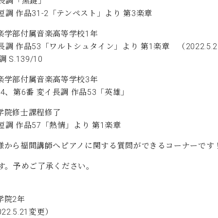
ト長調「黒鍵」
調 作品31-2「テンペスト」より 第3楽章
学音楽学部付属音楽高等学校1年
調 作品53「ワルトシュタイン」より 第1楽章 （2022.5.
.139/10
学音楽学部付属音楽高等学校3年
4、第6番 変イ長調 作品53「英雄」
学大学院修士課程修了
短調 作品57「熱情」より 第1楽章
場の皆様から福間講師へピアノに関する質問ができるコーナーです
す。予めご了承ください。
学院2年
.5.21変更）