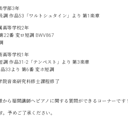
音楽学部3年
長調 作品53「ワルトシュタイン」より 第1楽章
付属高等学校2年
22番 変ロ短調 BWV867
調
芸術高等学校1年
調 作品31-2「テンペスト」より 第3楽章
33より 第6番 変ホ短調
学大学院音楽研究科修士課程修了
場の皆様から福間講師へピアノに関する質問ができるコーナーです
す。予めご了承ください。