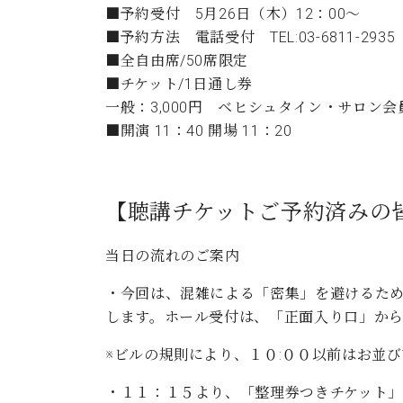
■予約受付 5月26日（木）12：00～
■予約方法 電話受付 TEL:03-6811-2
■全自由席/50席限定
■チケット/1日通し券
一般：3,000円 ベヒシュタイン・サロン会員：
■開演 11：40 開場 11：20
【聴講チケットご予約済みの
当日の流れのご案内
・今回は、混雑による「密集」を避けるため
します。ホール受付は、「正面入り口」か
※ビルの規則により、１０:００以前はお並
・１１：１５より、「整理券つきチケット」