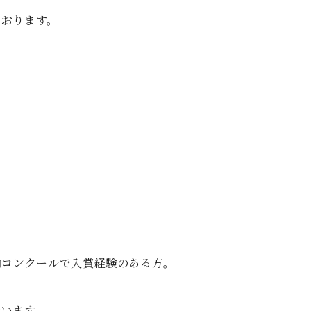
C.ベヒシュタイン コンサート
代理店主催イベント
音楽教室
ております。
アップライトピアノ
コンクール
声
音楽教室
調律)
内コンクールで入賞経験のある方。
行います。