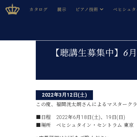
Skip
ベヒシュタインジャパン公式サイト
BECHSTEIN JAPAN Official Site
カタログ
展示
ピアノ技術
ベヒシュタ
to
content
ベヒシュタインのグランドピ
ドイツの名
作ること
ベヒシュタインで、 演奏したい！ 学びたい！ 録音した
投
C.ベヒシュタイン コンサート / C.ベヒシュタイ
ブランドヒ
【聴講生募集中】6月
音色とタッチ
稿
ベヒシュタイン・
趣味から本格的に学ぶ方まで大歓迎。
音楽家達の
ナ
C.ベヒシュタイン コンサート
ベヒシュタイン・ジャパンの
み
ビ
ベヒシュタイン・セントラム 東
ベヒシュタ
ゲ
ピアノ製造番号
2022年3月12日(土)
店長ご挨拶
ベヒシュタ
ー
展示情報
この度、福間洸太朗さんによるマスターク
ホール・スタジオレンタル
ベヒシュタ
シ
ホール・スタジオ空き状況
■日程 2022年6月18日(土)、19日(日)
動画収録サービス
■場所 ベヒシュタイン・セントラム 東京
ョ
納入実績 
音楽教室
ピアノのコンシェルジュ