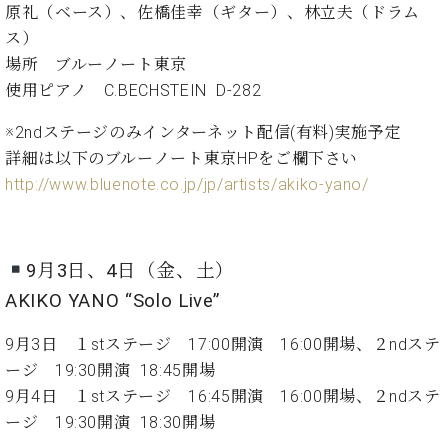
イ
ュ
ブ
原礼（ベース）、佐橋佳幸（ギター）、林立夫（ドラム
ジ
(お
で
ン
タ
ロ
正
ャ
知
ス）
コ
イ
グ
オンライン試弾
規
パ
ら
場所 ブルーノート東京
ン
ン
デ
ン
せ・
メルマガ登録
サ
の
使用ピアノ C.BECHSTEIN D-282
ィ
の
メ
ー
音
ー
取
デ
※2ndステージのみインターネット配信(有料)実施予定
趣
ト
色
ラ
り
ィ
味
/
詳細は以下のブルーノート東京HPをご欄下さい
ー・
組
ア
か
C.
取
http://www.bluenote.co.jp/jp/artists/akiko-yano/
ベ
み
情
ら
ベ
扱
ヒ
報)
本
ヒ
店
シ
格
シ
ピ
ュ
的
ュ
ア
キ
9月3日、4日（金、土）
タ
に
タ
ノ
ャ
店
イ
AKIKO YANO “Solo Live”
学
イ
製
ン
舗・
ン
ぶ
ン
造
ペ
サ
を
9月3日 １stステージ 17:00開演 16:00開場、２ndステ
方
レ
番
ー
ロ
弾
ージ 19:30開演 18:45開場
ま
ジ
号
ン
ン・
く
9月4日 １stステージ 16:45開演 16:00開場、２ndステ
で
デ
調
前
大
ン
律
ージ 19:30開演 18:30開場
に
コ
歓
ス