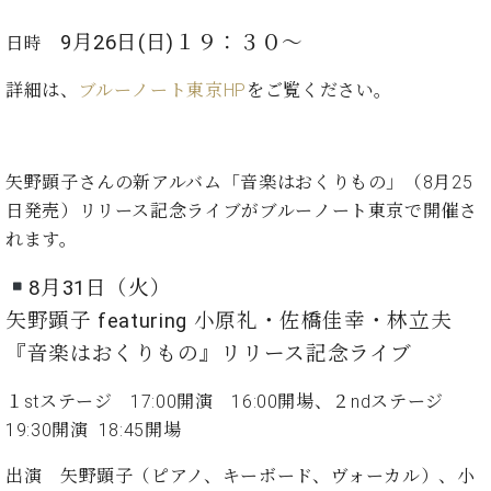
た
を
ラ
か
ヒ
ヒ
イ
い！
作
ン
ら
9月26日(日)１９：３０～
日時
シ
シ
ン・
録
る
ド
の
ュ
ュ
サ
音
こ
ヒ
お
詳細は、
ブルーノート東京HP
をご覧ください。
タ
タ
ロ
し
と
ス
知
イ
イ
ン
た
ト
ら
ン
ン
会
い！
音
リ
せ
レ
の
員
と
矢野顕子さんの新アルバム「音楽はおくりもの」（8月25
色
ー
(入
ジ
秘
い
と
荷
日発売）リリース記念ライブがブルーノート東京で開催さ
デ
密
う
ベ
タ
情
ン
れます。
音
方
ヒ
ッ
報
ス
楽
は、
シ
チ
等)
ニ
8月31日（火）
家
お
ュ
ュ
達
近
矢野顕子 featuring 小原礼・佐橋佳幸・林立夫
タ
ー
ベ
の
プ
く
C.
イ
『音楽はおくりもの』リリース記念ライブ
ス・
ヒ
声
レ
の
ベ
ン・
イ
シ
ス
直
ヒ
ジ
１stステージ 17:00開演 16:00開場、２ndステージ
ベ
ュ
リ
営
シ
ベ
ャ
ン
19:30開演 18:45開場
タ
リ
店
ュ
ヒ
パ
ト
イ
ー
舗
タ
シ
ン
出演 矢野顕子（ピアノ、キーボード、ヴォーカル）、小
ン・
ス
ま