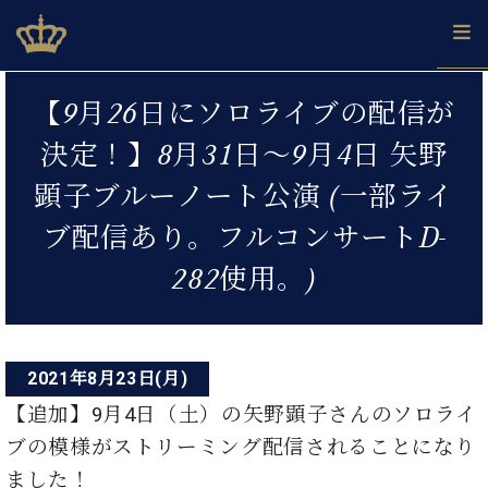
Skip
ベヒシュタインジャパン公式サイト
BECHSTEIN JAPAN Official Site
to
content
投
カ
【9月26日にソロライブの配信が
タ
稿
ベ
ベ
ド
メ
企
ロ
決定！】8月31日〜9月4日 矢野
C.
ナ
ヒ
ヒ
イ
ル
業
グ
ベ
シ
シ
ツ
マ
情
顕子ブルーノート公演 (一部ライ
ビ
ヒ
ュ
ュ
の
ガ
報
シ
ゲ
タ
展
タ
名
会
ブ配信あり。フルコンサートD-
ュ
イ
示
イ
器
員
ー
採
タ
282使用。)
ン
ン
ベ
登
用
イ
シ
で、
の
ヒ
録
情
ン
ピ
演
グ
シ
ご
ョ
報
コ
ア
奏
ラ
ュ
案
ン
ノ
ン
し
ン
タ
内
2021年8月23日(月)
サ
技
ベ
た
ド
イ
ー
【追加】9月4日（土）の矢野顕子さんのソロライ
術
ヒ
い！
ピ
ン
各
ト /
シ
学
ア
ブの模様がストリーミング配信されることになり
店
C.
ュ
び
ノ
ました！
ブ
舗
ベ
ベ
タ