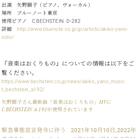
ン
迎。
出演 矢野顕子（ピアノ、ヴォーカル）
サ
ベ
会
ベヒ
場所 ブルーノート東京
ー
C.
ヒ
社
シュ
使用ピアノ C.BECHSTEIN D-282
ト
ベ
シ
案
ヒ
詳細
http://www.bluenote.co.jp/jp/artists/akiko-yano-
タイ
ュ
内
シ
solo/
タ
レ
ン・
ュ
イ
ッ
シュ
タ
お
ン・
ス
イ
ーレ
問
シ
ン
ン
『音楽はおくりもの』についての情報は以下をご
合
ュ
イ
音楽
コ
せ
ー
ベ
覧ください。
教室
ン
レ
ン
https://www.bechstein.co.jp/news/akiko_yano_music…
サ
ト
ー
t_bechstein_a192/
納
ベ
ト
入
代
ヒ
矢野顕子さん最新曲「音楽はおくりもの」MVに
グ
シ
実
理
C.BECHSTEIN A-192が使用されています
ラ
ュ
績
店
ン
タ
ホ
主
ド
イ
ー
催
緊急事態宣言発令に伴う
2021年10月10日,2022年
ピ
ン
ル・
イ
ア