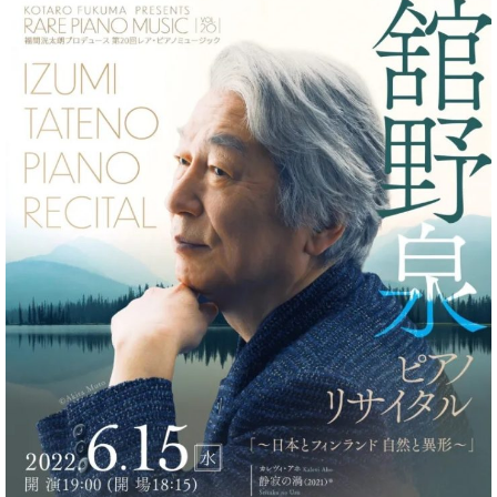
ーロ
ピア
C.BECHSTEIN
ノ特
Digital(ベ
選中
ヒ
古】
シ
イ
ュ
ベ
タ
ン
イ
ト
ン
情
デ
報
ジ
八
タ
王
ル)
子
工
房
ブ
ロ
グ
ア