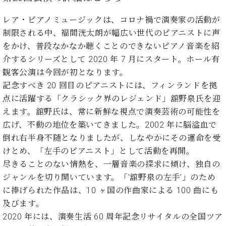
ン
迎。
サ
ベ
会
ベヒ
レア・ピアノミュージックは、コロナ禍で演奏家の活動が
ー
C.
ヒ
社
制限される中、福間洸太朗が幅広い世代のピアニストに声
シュ
ト
ベ
シ
案
をかけ、普段なかなか聴くことのできないピアノ音楽を紹
ヒ
タイ
ュ
内
シ
介するシリーズとして 2020 年 7 月にスタート。ホール有
タ
レ
ン・
ュ
観客公演は今回が初となります。
イ
ッ
シュ
タ
お
ン・
ス
記念すべき 20 回目のピアニストには、フィンランドを拠
イ
ーレ
問
シ
ン
点に活躍する「クラシック界のレジェンド」舘野泉氏を迎
ン
合
ュ
イ
音楽
えます。舘野氏は、常に新鮮な視点で演奏芸術の可能性を
コ
せ
ー
ベ
教室
ン
広げ、不動の地位を築いてきました。2002 年に脳溢血で
レ
ン
サ
倒れ右半身不随となりましたが、しなやかにその運命を受
ト
ー
けとめ、「左手のピアニスト」として活動を再開。
納
ベ
ト
尽きることのない情熱を、一層音楽の探求に傾け、独自の
入
代
ヒ
グ
シ
実
理
ジャンルを切り開いています。「‘舘野泉の左手’」のため
ラ
ュ
績
店
に捧げられた作品は、10 ヶ国の作曲家による 100 曲にも
ン
タ
ホ
主
ド
及びます。
イ
ー
催
ピ
2020 年には、演奏生活 60 周年記念リサイタルの全国ツア
ン
ル・
イ
ア