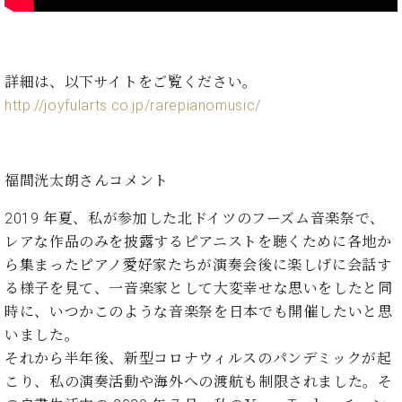
ー
内
(PDF)
W.
お
ホ
問
詳細は、以下サイトをご覧ください。
フ
い
http://joyfularts.co.jp/rarepianomusic/
マ
合
ン
わ
プ
せ
ロ
福間洸太朗さんコメント
フ
ェ
2019 年夏、私が参加した北ドイツのフーズム音楽祭で、
本
ッ
レアな作品のみを披露するピアニストを聴くために各地か
社
シ
：
ら集まったピアノ愛好家たちが演奏会後に楽しげに会話す
ョ
八
る様子を見て、一音楽家として大変幸せな思いをしたと同
ナ
王
ル
時に、いつかこのような音楽祭を日本でも開催したいと思
子
・
いました。
技
それから半年後、新型コロナウィルスのパンデミックが起
W.
術
ホ
こり、私の演奏活動や海外への渡航も制限されました。そ
営
フ