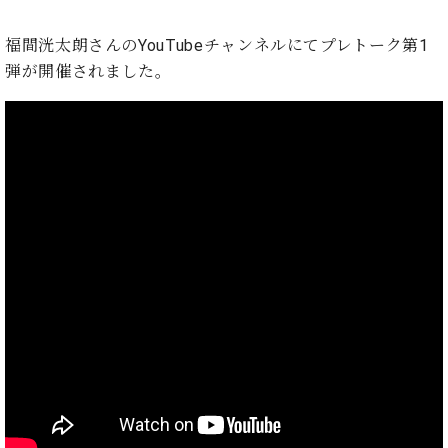
プ
室
ラ
ピ
福間洸太朗さんのYouTubeチャンネルにてプレトーク第1
イ
ア
ト
弾が開催されました。
ノ
ピ
の
ア
コ
ノ
ン
シ
ェ
C.
ル
ベ
ジ
ヒ
ュ
シ
ア
ュ
ク
タ
セ
イ
ス
ン
セン
ア
トラ
カ
ム東
デ
京の
ミ
ご案