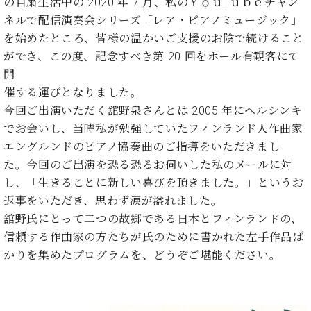
業
の自粛生活中の 2020 年 7 月、私のＹｏｕTｕｂｅチャン
マ
セ
ネルで配信演奏会シリーズ「レア・ピアノミュージック」
ン
ン
を始めたところ、皆様の温かいご支援のお陰で続けること
ト
タ
ができ、この度、記念すべき第 20 回をホール有観客にて
ー
ラ
デ
開
ィ
催する運びとなりました。
ス
シ
今回ご出演いただく舘野泉さんとは 2005 年にヘルシンキ
タ
ョ
ッ
でお会いし、当時私が勉強していたフィンランド人作曲家
ン
フ
エングルンドのピアノ協奏曲のご指導をいただきまし
ご
た。今回のご出演を恐る恐るお伺いした私のメールに対
W.
挨
し、「生きることに新しい喜びを頂きました。」というお
ホ
拶
返事をいただき、思わず涙が溢れました。
フ
技
マ
術
舘野氏にとって二つの故郷である日本とフィンランドの、
ン
者
信頼する作曲家の方たちが氏のために書かれた左手作品ば
ヴ
紹
かりを集めたプログラムを、どうぞご堪能ください。
ィ
介
ジ
展示
ョ
情報
ン
【ユ