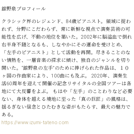
ト
ジオ
舘野泉プロフィール
ピ
レン
ア
タル
クラシック界のレジェンド、84歳ピアニスト。領域に捉わ
ノ
ホー
れず、分野にこだわらず、常に新鮮な視点で演奏芸術の可
ル・
C.
能性を広げ、不動の地位を築いた。2002年に脳溢血で倒れ
スタ
ベ
ジオ
右半身不随となるも、しなやかにその運命を受けとめ、
ヒ
空き
「左手のピアニスト」として活動を再開。尽きることのな
シ
状況
い情熱を、一層音楽の探求に傾け、独自のジャンルを切り
ュ
動
開いた。“舘野泉の左手”のために捧げられた作品は、１０
タ
画
イ
ヶ国の作曲家により、100曲にも及ぶ。 2020年、演奏生
収
ン
録
活60周年を迎えて開催の記念リサイタルの全国ツアーは各
レ
サ
地にて大反響をよぶ。 もはや「左手」のことわりなど必要
ジ
ー
ない、身体を超える境地に至った「真の巨匠」の風格は、
デ
ビ
揺るぎない信念とひたむきな姿がもたらす、最大の魅力で
ン
ス
ある。
ス
音
ア
https://www.izumi-tateno.com
楽
ッ
教