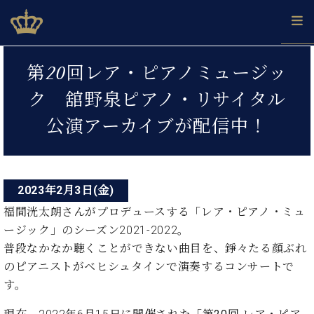
Skip
ベヒシュタインジャパン公式サイト
BECHSTEIN JAPAN Official Site
to
content
投
カ
第20回レア・ピアノミュージッ
タ
稿
ベ
ベ
ド
メ
企
ロ
ク 舘野泉ピアノ・リサイタル
C.
ナ
ヒ
ヒ
イ
ル
業
グ
ベ
シ
シ
ツ
マ
情
公演アーカイブが配信中！
ビ
ヒ
ュ
ュ
の
ガ
報
シ
ゲ
タ
展
タ
名
会
ュ
イ
示
イ
器
員
ー
採
タ
ン
ン
ベ
登
用
イ
2023年2月3日(金)
シ
で、
の
ヒ
録
情
ン
ピ
演
グ
シ
ご
福間洸太朗さんがプロデュースする「レア・ピアノ・ミュ
ョ
報
コ
ア
奏
ラ
ュ
案
ージック」のシーズン2021-2022。
ン
ノ
ン
し
ン
タ
内
普段なかなか聴くことができない曲目を、錚々たる顔ぶれ
サ
技
ベ
た
ド
イ
ー
のピアニストがベヒシュタインで演奏するコンサートで
術
ヒ
い！
ピ
ン
各
ト /
シ
学
す。
ア
店
C.
ュ
び
ノ
ブ
舗
ベ
ベ
タ