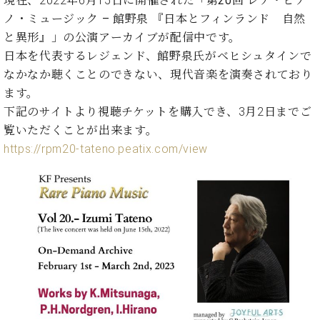
現在、2022年6月15日に開催された
「第20回 レア・ピア
た
を
ラ
か
ヒ
ヒ
イ
い！
ノ・ミュージック – 館野泉 『日本とフィンランド 自然
作
ン
ら
シ
シ
ン・
録
る
と異形』」
の公演アーカイブが配信中です。
ド
の
ュ
ュ
サ
音
こ
日本を代表するレジェンド、館野泉氏がベヒシュタインで
ヒ
お
タ
タ
ロ
し
と
ス
知
なかなか聴くことのできない、現代音楽を演奏されており
イ
イ
ン
た
ト
ら
ン
ン
ます。
会
い！
音
リ
せ
レ
の
員
と
下記のサイトより視聴チケットを購入でき、3月2日までご
色
ー
(入
ジ
秘
い
覧いただくことが出来ます。
と
荷
デ
密
う
ベ
https://rpm20-tateno.peatix.com/view
タ
情
ン
音
方
ヒ
ッ
報
ス
楽
は、
シ
チ
等)
ニ
家
お
ュ
ュ
達
近
タ
ー
ベ
の
プ
く
C.
イ
ス・
ヒ
声
レ
の
ベ
ン・
イ
シ
ス
直
ヒ
ジ
ベ
ュ
リ
営
シ
ベ
ャ
ン
タ
リ
店
ュ
ヒ
パ
ト
イ
ー
舗
タ
シ
ン
ン・
ス
ま