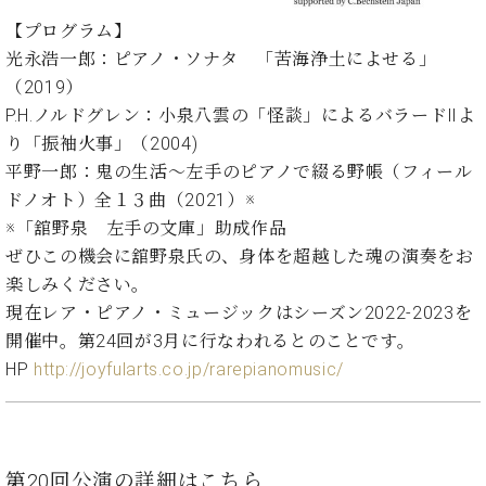
イ
ュ
ブ
ジ
(お
で
ン
タ
ロ
正
【プログラム】
ャ
知
コ
イ
グ
オンライン試弾
規
光永浩一郎：ピアノ・ソナタ 「苦海浄土によせる」
パ
ら
ン
ン
デ
（2019）
ン
せ・
メルマガ登録
サ
の
ィ
の
メ
P.H.ノルドグレン：小泉八雲の「怪談」によるバラードⅡよ
ー
音
ー
取
デ
り「振袖火事」（2004)
趣
ト
色
ラ
り
ィ
味
/
平野一郎：鬼の生活〜左手のピアノで綴る野帳（フィール
ー・
組
ア
か
C.
取
ドノオト）全１３曲（2021）※
ベ
み
情
ら
ベ
扱
ヒ
※「舘野泉 左手の文庫」助成作品
報)
本
ヒ
店
シ
ぜひこの機会に舘野泉氏の、身体を超越した魂の演奏をお
格
シ
ピ
ュ
楽しみください。
的
ュ
ア
キ
タ
に
タ
ノ
ャ
現在レア・ピアノ・ミュージックはシーズン2022-2023を
店
イ
学
イ
製
ン
舗・
開催中。第24回が3月に行なわれるとのことです。
ン
ぶ
ン
造
ペ
サ
HP
http://joyfularts.co.jp/rarepianomusic/
を
方
レ
番
ー
ロ
弾
ま
ジ
号
ン
ン・
く
で
デ
調
前
大
ン
律
に
コ
歓
ス
第20回公演の詳細はこちら