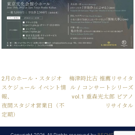
ク
セ
ス
お
問
い
合
わ
せ
2月のホール・スタジオ
梅津時比古 推薦リサイタ
ア
スケジュール イベント情
ル / コンサートシリーズ
ー
テ
報、
vol.1 重森光太郎 ピアノ
ィ
夜間スタジオ営業日（不
リサイタル
ス
ト
定期）
カ
ス
タ