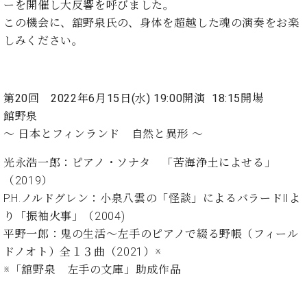
・
ーを開催し大反響を呼びました。
ス
ベ
ノ
セ
この機会に、舘野泉氏の、身体を超越した魂の演奏をお楽
タ
ン
ン
ジ
ト
しみください。
ト
C.
オ
ラ
ベ
ム
ヒ
コ
東
シ
納
ン
京
第20
回 2022年6月15日(水
) 19:00開演 18:15開場
ュ
入
ク
館野泉
タ
実
ー
イ
～ 日本とフィンランド 自然と異形 ～
績
ル
店
ン
音
長
光永浩一郎：ピアノ・ソナタ 「苦海浄土によせる」
コ
楽
ご
音
ン
（2019）
教
挨
楽
サ
室
拶
P.H.ノルドグレン：小泉八雲の「怪談」によるバラードⅡよ
教
ー
展
り「振袖火事」（2004)
室
ト
示
ご
平野一郎：鬼の生活〜左手のピアノで綴る野帳（フィール
ア
情
愛
ドノオト）全１３曲（2021）※
ッ
報
用
プ
※「舘野泉 左手の文庫」助成作品
ホー
者
ラ
ル・
の
イ
スタ
声