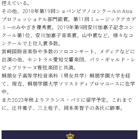
た
を
控えている。
ラ
か
ヒ
ヒ
イ
い！
作
ン
ら
その他、2018年第19回ショパンピアノコンクールin Asia
シ
シ
ン・
録
る
ド
の
プロフェッショナル部門銀賞。第11回ミュージックアカデ
ュ
ュ
サ
音
こ
ヒ
お
タ
タ
ミーinみやざき優秀賞。2019年第9回安川加嘉子記念コン
ロ
し
と
ス
知
イ
イ
ン
た
クール第1位、安川加嘉子音楽賞、山中賞など、様々なコ
ト
ら
ン
ン
会
い！
ンクールで上位入賞多数。
音
リ
せ
レ
の
員
と
宮崎国際音楽祭や多数のソロコンサート、メディアなどに
色
ー
(入
ジ
秘
い
と
荷
出演の他、セントラル愛知交響楽団、パリ・ギャルド・レ
デ
密
う
ベ
タ
情
ン
ピュブリケーヌ管弦楽団と共演。
音
方
ヒ
ッ
報
ス
楽
は、
桐朋女子高等学校音楽科（男女共学）桐朋学園大学を経
シ
チ
等)
ニ
家
お
て、現在、桐朋学園大学ソリストディプロマコースに在学
ュ
ュ
達
近
タ
中。
ー
ベ
の
プ
く
C.
イ
また2023年秋よりフランス・パリに留学予定。これまで
ス・
ヒ
声
レ
の
ベ
ン・
イ
に、辻井雅子、三上桂子、岡本美智子の各氏に師事。
シ
ス
直
ヒ
ジ
ベ
ュ
リ
営
シ
ベ
ャ
ン
タ
リ
店
ュ
ヒ
パ
ト
イ
ー
舗
タ
シ
ン
ン・
ス
ま