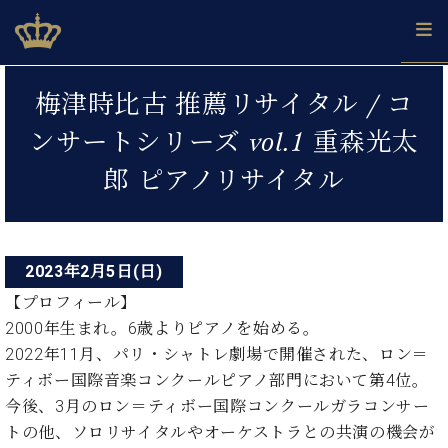
Skip
ベヒシュタインジャパン公式サイト
BECHSTEIN JAPAN Official Site
to
content
投
カ
梅津時比古 推薦リサイタル / コ
タ
稿
ベ
ベ
ド
メ
企
ロ
ンサートシリーズ vol.1 重森光太
C.
ナ
ヒ
ヒ
イ
ル
業
グ
ベ
シ
シ
ツ
マ
情
郎 ピアノリサイタル
ビ
ヒ
ュ
ュ
の
ガ
報
シ
ゲ
タ
展
タ
名
会
ュ
イ
示
イ
器
員
ー
採
タ
ン
ン
ベ
登
用
イ
2023年2月5日(日)
シ
で、
の
ヒ
録
情
ン
ピ
演
グ
シ
ご
【プロフィール】
ョ
報
コ
ア
奏
ラ
ュ
案
2000年生まれ。6歳よりピアノを始める。
ン
ノ
ン
し
ン
タ
内
2022年11月、パリ・シャトレ劇場で開催された、ロン＝
サ
技
ベ
た
ド
イ
ー
ティボー国際音楽コンクールピアノ部門において第4位。
術
ヒ
い！
ピ
ン
各
ト /
シ
学
今後、3月のロン＝ティボー国際コンクールガラコンサー
ア
店
C.
ュ
び
ノ
トの他、ソロリサイタルやオーケストラとの共演の機会が
ブ
舗
ベ
ベ
タ