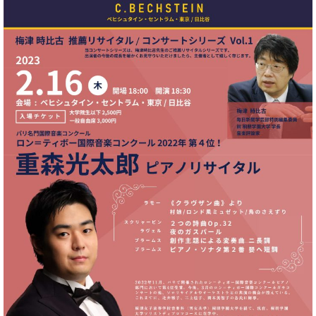
イ
ュ
ブ
ジ
(お
で
ン
タ
ロ
正
ャ
知
コ
イ
グ
オンライン試弾
規
パ
ら
ン
ン
デ
ン
せ・
メルマガ登録
サ
の
ィ
の
メ
ー
音
ー
取
デ
趣
ト
色
ラ
り
ィ
味
/
ー・
組
ア
か
C.
取
ベ
み
情
ら
ベ
扱
ヒ
報)
本
ヒ
店
シ
格
シ
ピ
ュ
的
ュ
ア
キ
タ
に
タ
ノ
ャ
店
イ
学
イ
製
ン
舗・
ン
ぶ
ン
造
ペ
サ
を
方
レ
番
ー
ロ
弾
ま
ジ
号
ン
ン・
く
で
デ
調
前
大
ン
律
に
コ
歓
ス