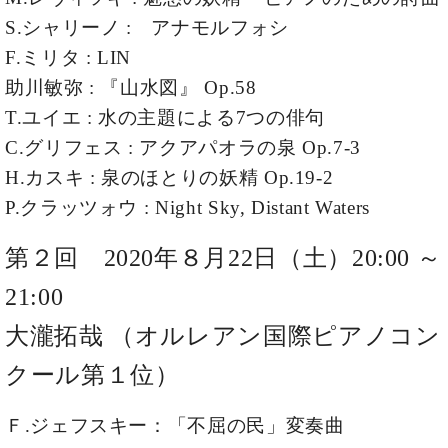
ト
ジオ
S.シャリーノ : アナモルフォシ
ピ
レン
ア
F.ミリタ : LIN
タル
ノ
ホー
助川敏弥 : 『山水図』 Op.58
ル・
T.ユイエ : 水の主題による7つの俳句
C.
スタ
ベ
C.グリフェス : アクアパオラの泉 Op.7-3
ジオ
ヒ
空き
H.カスキ : 泉のほとりの妖精 Op.19-2
シ
状況
P.クラッツォウ : Night Sky, Distant Waters
ュ
動
タ
画
イ
第２回 2020年８月22日（土）20:00 ～
収
ン
録
21:00
レ
サ
ジ
ー
大瀧拓哉 （オルレアン国際ピアノコン
デ
ビ
ン
ス
クール第１位）
ス
音
ア
楽
Ｆ.ジェフスキー：「不屈の民」変奏曲
ッ
教