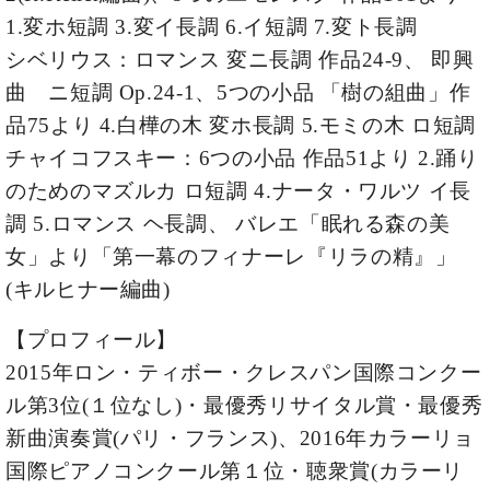
イ
ュ
ブ
ジ
(お
で
1.変ホ短調 3.変イ長調 6.イ短調 7.変ト長調
ン
タ
ロ
正
ャ
知
コ
イ
グ
オンライン試弾
規
シベリウス：ロマンス 変ニ長調 作品24-9、
即興
パ
ら
ン
ン
デ
ン
せ・
曲 ニ短調 Op.24-1、
5つの小品 「樹の組曲」作
メルマガ登録
サ
の
ィ
の
メ
ー
音
品75より 4.白樺の木 変ホ長調 5.モミの木 ロ短調
ー
取
デ
趣
ト
色
ラ
チャイコフスキー：6つの小品 作品51より 2.踊り
り
ィ
味
/
ー・
組
ア
のためのマズルカ ロ短調 4.ナータ・ワルツ イ長
か
C.
取
ベ
み
情
ら
ベ
調 5.ロマンス ヘ長調、
バレエ「眠れる森の美
扱
ヒ
報)
本
ヒ
店
シ
女」より「第一幕のフィナーレ『リラの精』」
格
シ
ピ
ュ
(キルヒナー編曲)
的
ュ
ア
キ
タ
に
タ
ノ
ャ
店
イ
学
【プロフィール】
イ
製
ン
舗・
ン
ぶ
ン
造
ペ
サ
2015年ロン・ティボー・クレスパン国際コンクー
を
方
レ
番
ー
ロ
弾
ル第3位(１位なし)・最優秀リサイタル賞・最優秀
ま
ジ
号
ン
ン・
く
で
デ
調
新曲演奏賞(パリ・フランス)、2016年カラーリョ
前
大
ン
律
に
コ
国際ピアノコンクール第１位・聴衆賞(カラーリ
歓
ス