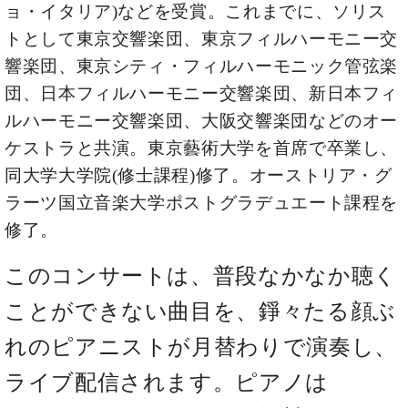
ン
ョ・イタリア)などを受賞。これまでに、ソリス
迎。
サ
ベ
会
ベヒ
トとして東京交響楽団、東京フィルハーモニー交
ー
C.
ヒ
社
シュ
ト
ベ
響楽団、東京シティ・フィルハーモニック管弦楽
シ
案
ヒ
タイ
ュ
団、日本フィルハーモニー交響楽団、新日本フィ
内
シ
タ
レ
ン・
ルハーモニー交響楽団、大阪交響楽団などのオー
ュ
イ
ッ
シュ
タ
ケストラと共演。東京藝術大学を首席で卒業し、
お
ン・
ス
イ
ーレ
問
シ
ン
同大学大学院(修士課程)修了。オーストリア・グ
ン
合
ュ
イ
音楽
ラーツ国立音楽大学ポストグラデュエート課程を
コ
せ
ー
ベ
教室
ン
修了。
レ
ン
サ
ト
ー
このコンサートは、普段なかなか聴く
納
ベ
ト
入
代
ヒ
グ
ことができない曲目を、錚々たる顔ぶ
シ
実
理
ラ
ュ
績
店
れのピアニストが月替わりで演奏し、
ン
タ
ホ
主
ド
イ
ライブ配信されます。ピアノは
ー
催
ピ
ン
ル・
イ
ア