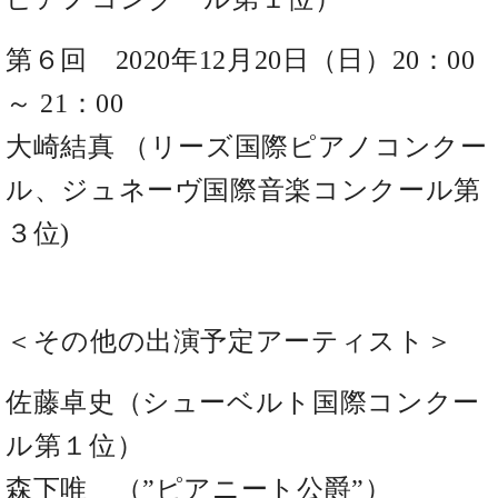
業
マ
セ
ン
ン
第６回 2020年12月20日（日）20：00
ト
タ
ー
ラ
～ 21：00
デ
ィ
大崎結真 （リーズ国際ピアノコンクー
ス
シ
タ
ル、ジュネーヴ国際音楽コンクール第
ョ
ッ
ン
フ
３位)
ご
W.
挨
ホ
拶
フ
技
＜その他の出演予定アーティスト＞
マ
術
ン
者
佐藤卓史（シューベルト国際コンクー
ヴ
紹
ィ
介
ル第１位）
ジ
展示
ョ
情報
森下唯 （”ピアニート公爵”）
ン
【ユ