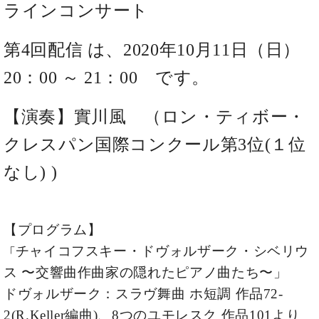
た
を
ラインコンサート
ラ
か
ヒ
ヒ
イ
い！
作
ン
ら
シ
シ
ン・
録
る
ド
の
ュ
ュ
第4回配信 は、
2020年10月11日（日）
サ
音
こ
ヒ
お
タ
タ
ロ
し
と
ス
知
20：00 ～ 21：00
です。
イ
イ
ン
た
ト
ら
ン
ン
会
い！
音
リ
せ
レ
の
員
と
【演奏】實川風 （ロン・ティボー・
色
ー
(入
ジ
秘
い
と
荷
デ
密
クレスパン国際コンクール第3位(１位
う
ベ
タ
情
ン
音
方
ヒ
ッ
報
なし) )
ス
楽
は、
シ
チ
等)
ニ
家
お
ュ
ュ
達
近
タ
ー
ベ
の
プ
く
C.
イ
【プログラム】
ス・
ヒ
声
レ
の
ベ
ン・
イ
チャイコフスキー・ドヴォルザーク・シベリウ
シ
ス
「
直
ヒ
ジ
ベ
ュ
リ
営
ス 〜交響曲作曲家の隠れたピアノ曲たち〜」
シ
ベ
ャ
ン
タ
リ
店
ュ
ヒ
パ
ドヴォルザーク：スラヴ舞曲 ホ短調 作品72-
ト
イ
ー
舗
タ
シ
ン
ン・
ス
2(R.Keller編曲)、
8つのユモレスク 作品101より
ま