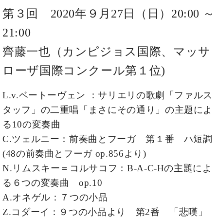
プ
室
ラ
第３回 2020年９月27日（日）20:00 ～
ピ
イ
ア
21:00
ト
ノ
ピ
の
齊藤一也（カンピジョス国際、マッサ
ア
コ
ノ
ン
ローザ国際コンクール第１位)
シ
ェ
C.
L.v.ベートーヴェン ：サリエリの歌劇「ファルス
ル
ベ
タッフ」の二重唱「まさにその通り」の主題によ
ジ
ヒ
ュ
シ
る10の変奏曲
ア
ュ
C.ツェルニー：前奏曲とフーガ 第１番 ハ短調
ク
タ
(48の前奏曲とフーガ op.856より)
セ
イ
ス
ン
N.リムスキー＝コルサコフ：B-A-C-Hの主題によ
セン
ア
る６つの変奏曲 op.10
トラ
カ
ム東
A.オネゲル：７つの小品
デ
京の
ミ
Z.コダーイ：９つの小品より 第2番 「悲嘆」
ご案