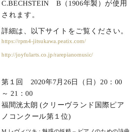
・
C.BECHSTEIN B（1906年製）が使用
ス
ベ
ノ
セ
タ
ン
ン
されます。
ジ
ト
ト
C.
オ
ラ
ベ
詳細は、以下サイトをご覧ください。
ム
ヒ
コ
東
シ
納
ン
https://rpm4-jitsukawa.peatix.com/
京
ュ
入
ク
タ
実
ー
http://joyfularts.co.jp/rarepianomusic/
イ
績
ル
店
ン
音
長
コ
楽
ご
音
ン
教
挨
楽
第１回 2020年7月26日（日）20：00
サ
室
拶
教
ー
展
～ 21：00
室
ト
示
ご
ア
福間洸太朗 (クリーヴランド国際ピア
情
愛
ッ
報
用
ノコンクール第１位)
プ
ホー
者
ラ
ル・
の
イ
スタ
M.レヴィツキ : 魅惑の妖精 – ピアノのための詩曲
声