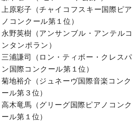
ーロ
上原彩子（チャイコフスキー国際ピア
ピア
C.BECHSTEIN
ノ特
ノコンクール第１位）
Digital(ベ
選中
ヒ
永野英樹（アンサンブル・アンテルコ
古】
シ
イ
ュ
ンタンポラン）
ベ
タ
ン
三浦謙司（ロン・ティボー・クレスパ
イ
ト
ン
情
ン国際コンクール第１位）
デ
報
ジ
菊地裕介（ジュネーヴ国際音楽コンク
八
タ
王
ル)
ール第３位）
子
工
高木竜馬（グリーグ国際ピアノコンク
房
ブ
ール第１位）
ロ
グ
ア