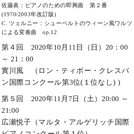
ー
佐藤眞：ピアノのための即興曲 第２番
内
(PDF)
(1970/2003年改訂版)
W.
お
C. ツェルニー：シューベルトのウィーン風ワルツ
ホ
問
フ
による変奏曲 op.12
い
マ
合
ン
わ
第４回 2020年10月11日（日）20：00
プ
せ
ロ
～ 21：00
フ
實川風 （ロン・ティボー・クレスパ
ェ
本
ッ
社
ン国際コンクール第3位(１位なし) )
シ
：
ョ
八
ナ
第５回 2020年11月7日（土）20:00 ～
王
ル
子
21:00
・
技
W.
広瀬悦子（マルタ・アルゲリッチ国際
術
ホ
営
ピアノコンクール第１位）
フ