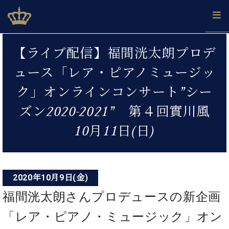
Skip
ベヒシュタインジャパン公式サイト
BECHSTEIN JAPAN Official Site
to
content
投
カ
【ライブ配信】福間洸太朗プロデ
タ
稿
ベ
ベ
ド
メ
企
ロ
ュース「レア・ピアノミュージッ
C.
ナ
ヒ
ヒ
イ
ル
業
グ
ベ
シ
シ
ツ
マ
情
ク」オンラインコンサート”シー
ビ
ヒ
ュ
ュ
の
ガ
報
シ
ゲ
タ
展
タ
名
会
ズン2020-2021” 第４回實川風
ュ
イ
示
イ
器
員
ー
採
タ
10月11日(日)
ン
ン
ベ
登
用
イ
シ
で、
の
ヒ
録
情
ン
ピ
演
グ
シ
ご
ョ
報
コ
ア
奏
ラ
ュ
案
ン
ノ
ン
し
ン
タ
内
2020年10月9日(金)
サ
技
ベ
た
ド
イ
ー
福間洸太朗さんプロデュースの新企画
術
ヒ
い！
ピ
ン
各
ト /
シ
学
ア
店
「レア・ピアノ・ミュージック」オン
C.
ュ
び
ノ
ブ
舗
ベ
ベ
タ