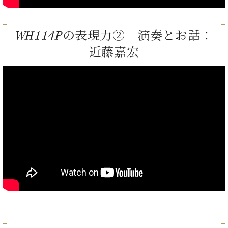
プ
室
ラ
ピ
イ
ア
WH114Pの表現力② 演奏とお話：
ト
ノ
ピ
の
近藤嘉宏
ア
コ
ノ
ン
シ
ェ
C.
ル
ベ
ジ
ヒ
ュ
シ
ア
ュ
ク
タ
セ
イ
ス
ン
セン
ア
トラ
カ
ム東
デ
京の
ミ
ご案