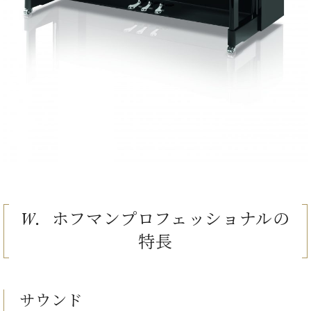
ン
迎。
サ
ベ
会
ベヒ
ー
C.
ヒ
社
シュ
ト
ベ
シ
案
ヒ
タイ
ュ
内
シ
タ
レ
ン・
ュ
イ
ッ
シュ
タ
お
ン・
ス
イ
ーレ
問
シ
ン
ン
合
ュ
イ
音楽
コ
せ
ー
ベ
教室
ン
レ
ン
サ
ト
ー
納
ベ
W．ホフマンプロフェッショナルの
ト
入
代
ヒ
グ
特長
シ
実
理
ラ
ュ
績
店
ン
タ
ホ
主
ド
イ
ー
催
ピ
ン
サウンド
ル・
イ
ア