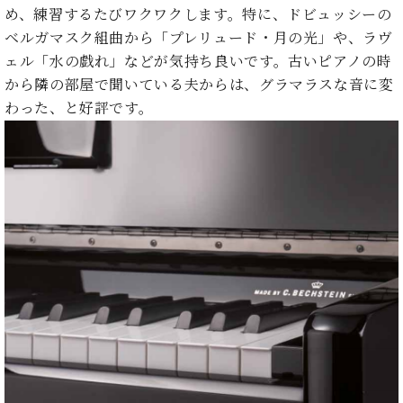
ク
め、練習するたびワクワクします。特に、ドビュッシーの
セ
ベルガマスク組曲から「プレリュード・月の光」や、ラヴ
ス
ェル「水の戯れ」などが気持ち良いです。古いピアノの時
お
から隣の部屋で聞いている夫からは、グラマラスな音に変
問
わった、と好評です。
い
合
わ
せ
ア
ー
テ
ィ
ス
ト
カ
ス
タ