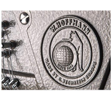
業
マ
セ
ン
ン
ト
タ
ー
ラ
デ
ィ
ス
シ
タ
ョ
ッ
ン
フ
ご
W.
挨
ホ
拶
フ
技
マ
術
ン
者
ヴ
紹
ィ
介
ジ
展示
ョ
情報
ン
【ユ