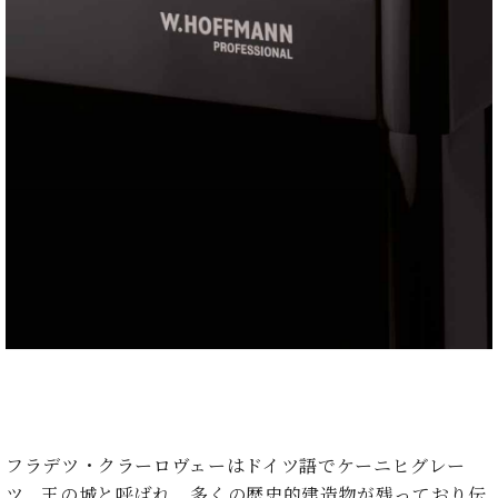
マ
ー
サ
ー
ビ
ス
(
調
律
)
ア
フ
タ
ー
サ
ー
ビ
ス
(調
フラデツ・クラーロヴェーはドイツ語でケーニヒグレー
律)
ツ、王の城と呼ばれ、多くの歴史的建造物が残っており伝