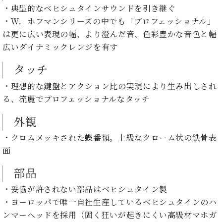
・
ス
ベ
ノ
・典型的なベヒシュタインサウンドを引き継ぐ
セ
タ
ン
ン
・Ｗ．ホフマンシリーズの中でも「プロフェッショナル」
ジ
ト
ト
C.
は更に広い表現の幅、より澄んだ音、色彩豊かな音色と幅
オ
ラ
ベ
広いダイナミックレンジを有す
ム
ヒ
コ
東
シ
納
ン
タッチ
京
ュ
入
ク
タ
・理想的な鍵盤とアクション比の実現により生み出しされ
実
ー
イ
績
ル
店
る、流麗でプロフェッショナルなタッチ
ン
音
長
コ
楽
外観
ご
音
ン
教
挨
楽
・クロムメッキされた蝶番類。上級なクローム状の鉄骨表
サ
室
拶
教
ー
面
展
室
ト
示
ご
部品
ア
情
愛
ッ
報
・妥協が許されない部品はベヒシュタイン製
用
プ
ホー
者
・ヨーロッパで唯一自社生産しているベヒシュタインのハ
ラ
ル・
の
ンマーヘッドを採用（固く狂いが起きにくい高級材マホガ
イ
スタ
声