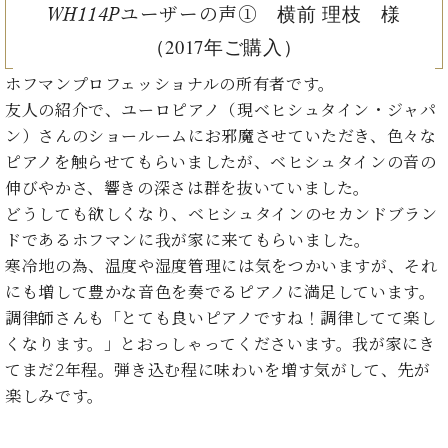
ー
横前 理枝 様
WH114Pユーザーの声①
内
(PDF)
（2017年ご購入）
W.
お
ホ
ホフマンプロフェッショナルの所有者です。
問
フ
い
友人の紹介で、ユーロピアノ（現ベヒシュタイン・ジャパ
マ
合
ン）さんのショールームにお邪魔させていただき、色々な
ン
わ
ピアノを触らせてもらいましたが、ベヒシュタインの音の
プ
せ
伸びやかさ、響きの深さは群を抜いていました。
ロ
フ
どうしても欲しくなり、ベヒシュタインのセカンドブラン
ェ
ドであるホフマンに我が家に来てもらいました。
本
ッ
寒冷地の為、温度や湿度管理には気をつかいますが、それ
社
シ
：
にも増して豊かな音色を奏でるピアノに満足しています。
ョ
八
調律師さんも「とても良いピアノですね！調律してて楽し
ナ
王
ル
くなります。」とおっしゃってくださいます。我が家にき
子
・
てまだ2年程。弾き込む程に味わいを増す気がして、先が
技
楽しみです。
W.
術
ホ
営
フ