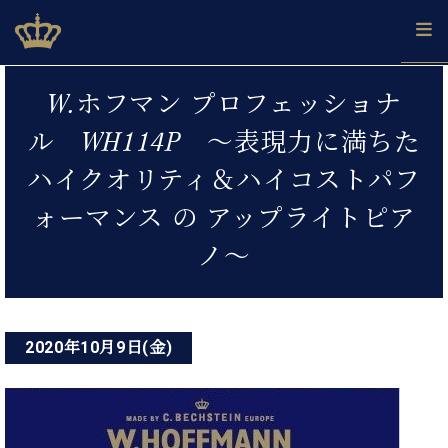
Skip
ベヒシュタインジャパン公式サイト
BECHSTEIN JAPAN Official Site
to
content
投
カ
W.ホフマン プロフェッショナ
タ
稿
ベ
ベ
ド
メ
企
ロ
ル WH114P ～表現力に満ちた
C.
ナ
ヒ
ヒ
イ
ル
業
グ
ベ
シ
シ
ツ
マ
情
ハイクオリティ＆ハイコストパフ
ビ
ヒ
ュ
ュ
の
ガ
報
シ
ゲ
タ
展
タ
名
会
ォーマンス の アップライトピア
ュ
イ
示
イ
器
員
ー
採
タ
ノ～
ン
ン
ベ
登
用
イ
シ
で、
の
ヒ
録
情
ン
ピ
演
グ
シ
ご
ョ
報
コ
ア
奏
ラ
ュ
案
ン
ノ
ン
し
ン
タ
内
2020年10月9日(金)
サ
技
ベ
た
ド
イ
ー
術
ヒ
い！
ピ
ン
各
ト /
シ
学
ア
店
C.
ュ
び
ノ
ブ
舗
ベ
ベ
タ