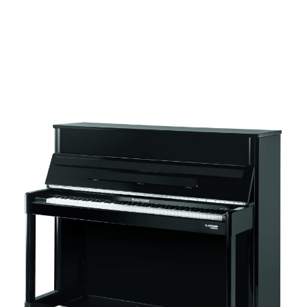
イ
ュ
ブ
ジ
(お
で
ン
タ
ロ
正
ャ
知
コ
イ
グ
オンライン試弾
規
パ
ら
ン
ン
デ
ン
せ・
メルマガ登録
サ
の
ィ
の
メ
ー
音
ー
取
デ
趣
ト
色
ラ
り
ィ
味
/
ー・
組
ア
か
C.
取
ベ
み
情
ら
ベ
扱
ヒ
報)
本
ヒ
店
シ
格
シ
ピ
ュ
的
ュ
ア
キ
タ
に
タ
ノ
ャ
店
イ
学
イ
製
ン
舗・
ン
ぶ
ン
造
ペ
サ
を
方
レ
番
ー
ロ
弾
ま
ジ
号
ン
ン・
く
で
デ
調
前
大
ン
律
に
コ
歓
ス