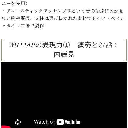
ト
ニーを使用）
ジオ
ピ
レン
・アコースティックアッセンブリという音の伝達に欠かせ
ア
タル
ない駒や響板、支柱は選び抜かれた素材でドイツ・ベヒシ
ノ
ホー
ュタイン工場で製作
ル・
C.
スタ
ベ
ジオ
WH114Pの表現力① 演奏とお話：
ヒ
空き
シ
内藤晃
状況
ュ
動
タ
画
イ
収
ン
録
レ
サ
ジ
ー
デ
ビ
ン
ス
ス
音
ア
楽
ッ
教