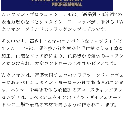
た
を
ラ
か
ヒ
ヒ
イ
い！
作
ン
ら
シ
シ
ン・
録
る
W.ホフマン・プロフェッショナルは、“高品質・低価格”の
ド
の
ュ
ュ
サ
音
こ
表現力豊かなベヒシュタイン・ヨーロッパが手掛ける「W.
ヒ
お
タ
タ
ロ
し
と
ス
知
ホフマン」ブランドのフラッグシップモデルです。
イ
イ
ン
た
ト
ら
ン
ン
会
い！
その中でも、高さ114ｃｍのコンパクトなアップライトピ
音
リ
せ
レ
の
員
と
色
ー
(入
アノWH114Pは、選り抜かれた材料と手作業による丁寧な
ジ
秘
い
と
荷
デ
密
加工、正確なタッチ感により、色彩豊かで強弱のニュアン
う
ベ
タ
情
ン
音
方
スがつけられ、大変コントロールしやすいピアノです。
ヒ
ッ
報
ス
楽
は、
シ
チ
等)
ニ
家
W.ホフマンは、音楽大国チェコのフラデツ・クラーロヴェ
お
ュ
ュ
達
近
ーにあるベヒシュタイン・ヨーロッパ社で製造されていま
タ
ー
ベ
の
プ
く
す。ハンマーや響きを作る心臓部のアコースティックアッ
C.
イ
ス・
ヒ
声
レ
の
ベ
ン・
センブリは、C.ベヒシュタインのドイツ・ザイフェナース
イ
シ
ス
直
ヒ
ジ
ベ
ドルフ工場で最高の木材で同じように作られています。
ュ
リ
営
シ
ベ
ャ
ン
タ
リ
店
ュ
ヒ
パ
ト
イ
ー
舗
タ
シ
ン
ン・
ス
ま