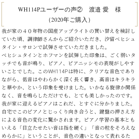
ーロ
WH114Pユーザーの声② 渡邉 愛 様
ピア
C.BECHSTEIN
（2020年ご購入）
ノ特
Digital(ベ
選中
ヒ
我が家の４０年物の国産アップライトの買い替えを検討し
古】
シ
ていた頃、調律師さんからご紹介いただき、汐留ベヒシュ
イ
ュ
タイン・サロンで試弾させていただきました。
ベ
タ
ン
ベヒシュタインとホフマンを試弾した印象は、ごく弱いタ
イ
ト
ッチでも音が鳴り、ピアノ、ピアニッシモの表現がしやす
ン
情
デ
いことでした。このWH114Pは特に、クリアな音色であり
報
ジ
ながら、低音はやわらかく深く長く響き、高音はキラキラ
八
タ
と華やか、という印象を受けました。いかなる旋律か関係
王
ル)
子
なく、音を鳴らしただけでも、とても美しかったのです。
工
我が家に迎えるピアノはこれだ、とすぐに分かりました。
房
自宅でこのピアノとじっくり向き合うと、鍵盤の押さえ方
ブ
による音色の変化に驚かされます。ピアノ学習の基本とも
ロ
いえる「目立たせたい音は指を硬く」「音の粒をそろえな
グ
めらかに」ということが、音色の違いとなって表れるた
ア