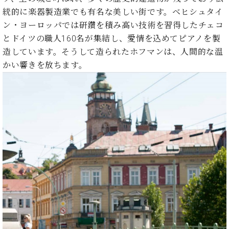
調
統的に楽器製造業でも有名な美しい街です。ベヒシュタイ
律
ン・ヨーロッパでは研鑽を積み高い技術を習得したチェコ
師
紹
とドイツの職人160名が集結し、愛情を込めてピアノを製
介
造しています。そうして造られたホフマンは、人間的な温
調
かい響きを放ちます。
律
料
金
表
お
問
い
合
わ
せ
尾山調律師のブ
ログ Die
Musikgasse（音
楽の小道）