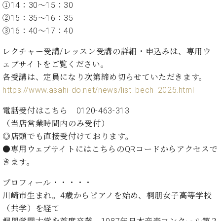
・
①14：30～15：30
ス
ベ
ノ
セ
タ
ン
②15：35～16：35
ン
ジ
ト
ト
C.
③16：40～17：40
オ
ラ
ベ
ム
レクチャー受講/レッスン受講の詳細・申込みは、専用ウ
ヒ
コ
東
シ
ェブサイトをご覧ください。
納
ン
京
ュ
入
ク
各受講は、定員になり次第締め切らせていただきます。
タ
実
ー
https://www.asahi-do.net/news/list_bech_2025.html
イ
績
ル
店
ン
音
長
電話受付はこちら 0120-463-313
コ
楽
ご
（当店営業時間内のみ受付）
音
ン
教
挨
楽
◎店頭でも直接受付けております。
サ
室
拶
教
●専用ウェブサイトにはこちらのQRコードからアクセスで
ー
展
室
ト
きます。
示
ご
ア
情
愛
ッ
プロフィール・・・・・
報
用
プ
川崎市生まれ。4歳からピアノを始め、桐朋女子高等学校
ホー
者
ラ
ル・
（共学）を経て
の
イ
スタ
声