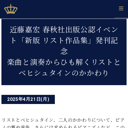
Skip
ベヒシュタインジャパン公式サイト
BECHSTEIN JAPAN Official Site
to
content
投
カ
近藤嘉宏 春秋社出版公認イベン
タ
稿
ベ
ベ
ド
メ
企
ロ
ト「新版 リスト作品集」発刊記
C.
ナ
ヒ
ヒ
イ
ル
業
グ
ベ
シ
シ
ツ
マ
情
念
ビ
ヒ
ュ
ュ
の
ガ
報
シ
ゲ
タ
展
タ
名
会
楽曲と演奏からひも解くリストと
ュ
イ
示
イ
器
員
ー
採
タ
ベヒシュタインのかかわり
ン
ン
ベ
登
用
イ
シ
で、
の
ヒ
録
情
ン
ピ
演
グ
シ
ご
ョ
報
コ
ア
奏
ラ
ュ
案
ン
ノ
ン
し
ン
タ
内
2025年4月21日(月)
サ
技
ベ
た
ド
イ
ー
術
ヒ
い！
ピ
ン
各
ト /
シ
学
ア
店
リストとベヒシュタイン、二人のかかわりについて、ピア
C.
ュ
び
ノ
ブ
舗
ベ
ベ
ノの事や音色、さらには求められるピアニズムなど、この
タ