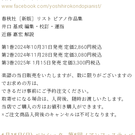
ー
www.facebook.com/yoshihirokondopianist/
内
(PDF)
W.
春秋社［新版］リスト ピアノ作品集
お
ホ
問
井口 基成 編集・校訂・運指
フ
い
近藤 嘉宏 解説
マ
合
ン
わ
第1巻2024年10月31日発売 定価2,860円税込
プ
せ
第2巻2024年11月28日発売 定価3,080円税込
ロ
第3巻2025年 1月15日発売 定価3,300円税込
フ
ェ
楽譜の当日販売をいたしますが、数に限りがございますの
本
ッ
社
でお求めの方は、
シ
：
ョ
できるだけ事前にご予約注文ください。
八
ナ
取寄せになる場合は、入荷後、随時お渡しいたします。
王
ル
子
当店でご購入の方はお値引き購入ができます。
・
※ご注文商品入荷後のキャンセルは不可となります。
技
W.
術
ホ
営
フ