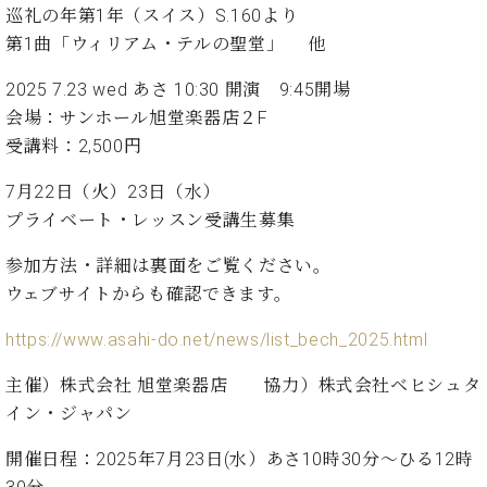
イ
ュ
ブ
巡礼の年第1年（スイス）S.160より
ジ
(お
で
ン
タ
ロ
正
ャ
知
第1曲「ウィリアム・テルの聖堂」 他
コ
イ
グ
オンライン試弾
規
パ
ら
ン
ン
デ
ン
せ・
2025 7.23 wed あさ 10:30 開演 9:45開場
メルマガ登録
サ
の
ィ
の
メ
会場：サンホール旭堂楽器店２F
ー
音
ー
取
デ
趣
ト
色
受講料：2,500円
ラ
り
ィ
味
/
ー・
組
ア
7月22日（火）23日（水）
か
C.
取
ベ
み
情
ら
ベ
プライベート・レッスン受講生募集
扱
ヒ
報)
本
ヒ
店
シ
格
シ
ピ
参加方法・詳細は裏面をご覧ください。
ュ
的
ュ
ア
キ
ウェブサイトからも確認できます。
タ
に
タ
ノ
ャ
店
イ
学
イ
製
ン
舗・
https://www.asahi-do.net/news/list_bech_2025.html
ン
ぶ
ン
造
ペ
サ
を
方
レ
番
ー
主催）株式会社 旭堂楽器店 協力）株式会社ベヒシュタ
ロ
弾
ま
ジ
号
ン
ン・
イン・ジャパン
く
で
デ
調
前
大
ン
律
開催日程：2025年7月23日(水）あさ10時30分～ひる12時
に
コ
歓
ス