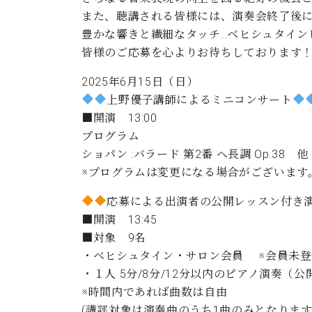
ン
C.ベヒシュタイン コンサート
アクセス
また、聴講される皆様には、演奏会終了後に
納入実績 
グランドピアノ
セントラム東京のご案内(PDF)
豊かな響きと繊細なタッチ…ベヒシュタイン
お問い合わせ
皆様のご応募を心よりお待ちしております
ご愛用者の
C.ベヒシュタイン アカデミー
2025年6月15日（日）
アーティストカスタマーサービス(
上野優子講師によるミニコンサート
W.ホフマン プロフェッショナル
■開演 13:00
アフターサービス(調律)
プログラム
W.ホフマン トラディション
調律師紹介
ショパン :バラード 第2番 ヘ長調 Op.38 他
調律料金表
※プログラムは変更になる場合がございます
お問い合わせ
W.ホフマン ヴィジョン
尾山調律師のブログ Die Musikgasse（音楽の小道）
応募による出演者の公開レッスン付き
C.BECHSTEIN Digital(ベヒシュタイン デジタル)
■開演 13:45
■対象 9名
・ベヒシュタイン・サロン会員 ※会員未登録の
・１人 5分/8分/12分以内のピアノ演奏（
※時間内であれば曲数は自由
(講評対象は演奏曲のうち1曲のみとなります