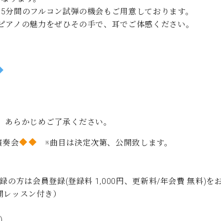
C.ベヒシュタイン コンサート
代理店主催イベント
5分間のフルコン試弾の機会もご用意しております。
音楽教室
アップライトピアノ
ピアノの魅力をぜひその手で、耳でご体感ください。
コンクール
！
声
音楽教室
調律)
。あらかじめご了承ください。
演奏会
※曲目は決定次第、公開致します。
方は会員登録(登録料 1,000円、更新料/年会費 無料)を
公開レッスン付き）
)