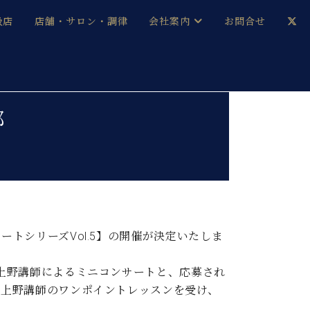
扱店
店舗・サロン・調律
会社案内
お問合せ
企業情報
メルマガ登録
採用情報
部
ベヒシュタイン・サロン会員
本社：八王子・技術営業センター
ベヒシュタイン・ジャパンブログ
トシリーズVol.5】の開催が決定いたしま
中古】
上野講師によるミニコンサートと、応募され
、上野講師のワンポイントレッスンを受け、