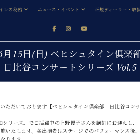
インの秘密
ニュース・イベント
正規ディーラー・取
アノを
器ベヒシュタイン
メルマガ会員登録ご案内
い！ という方は、お近くの直営店舗まで
オンライン試弾
ン レジデンス
ストリー
各店舗からのお知らせ
6月15日(日) ベヒシュタイン倶楽
(入荷情報等)
シューレ音楽教室
日比谷コンサートシリーズ Vol.5
声
/
C.ベヒシュタイン レジデンス
取り組
プレスリリース
(お知らせ・メディア情報)
京
インの音色
キャンペーン
スタッフご挨拶
インを弾く前に
技術者紹介
いただいております【ベヒシュタイン倶楽部 日比谷コンサー
展示情報【ユーロピアノ特選
コンサート
イン・シューレ
イベント情報
曲シリーズ』でご活躍中の上野優子さんを講師にお迎えし、
八王子工房ブログ
レッスンイベント
実施いたします。各出演者はステージでのパフォーマンス後
ホール・スタジオ
アクセス
となります。
お問い合わせ