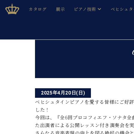
Skip
ベヒシュタインジャパン公式サイト
BECHSTEIN JAPAN Official Site
カタログ
展示
ピアノ技術
ベヒシュタ
to
content
ベヒシュタインのグランドピ
ドイツの名
作ること
ベヒシュタインで、 演奏したい！ 学びたい！ 録音した
投
C.ベヒシュタイン コンサート / C.ベヒシュタイ
ブランドヒ
音色とタッチ
稿
ベヒシュタイン・
趣味から本格的に学ぶ方まで大歓迎。
音楽家達の
ナ
C.ベヒシュタイン コンサート
ベヒシュタイン・ジャパンの
み
ビ
ベヒシュタイン・セントラム 東
ベヒシュタ
ゲ
ピアノ製造番号
2025年4月20日(日)
店長ご挨拶
ベヒシュタ
ー
展示情報
ベヒシュタインピアノを愛する皆様にご好評
ホール・スタジオレンタル
した！
ベヒシュタ
シ
ホール・スタジオ空き状況
今回は、『全6回プロコフィエフ・ソナタ全
動画収録サービス
ョ
た出演者による公開レッスン付き演奏会を
納入実績 
音楽教室
さらなる音楽表現の向上を図る絶好の機会
ピアノのコンシェルジュ