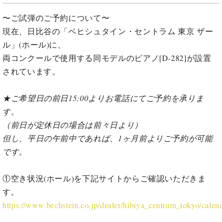
・
ス
ベ
ノ
セ
〜ご試弾のご予約について〜
タ
ン
ン
ジ
ト
現在、日比谷の「ベヒシュタイン・セントラム 東京 ザー
ト
C.
オ
ラ
ベ
ル」(ホール)に、
ム
ヒ
コ
両コンクールで使用する同モデルのピアノ[D-282]が設置
東
シ
納
ン
京
されています。
ュ
入
ク
タ
実
ー
イ
★ご希望日の前日15:00よりお電話にてご予約を承りま
績
ル
店
ン
音
長
す。
コ
楽
ご
（前日が定休日の場合は前々日より）
音
ン
教
挨
楽
但し、平日の午前中であれば、1ヶ月前よりご予約が可能
サ
室
拶
教
ー
です。
展
室
ト
示
ご
ア
情
①空き状況(ホール)を下記サイトからご確認いただきま
愛
ッ
報
用
す。
プ
ホー
者
https://www.bechstein.co.jp/dealer/hibiya_centrum_tokyo/calen
ラ
ル・
の
イ
スタ
声