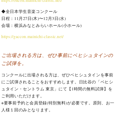
https://oncon.mainichi-classic.net/
ン
迎。
サ
ベ
会
ベヒ
◆全日本学生音楽コンクール
ー
C.
ヒ
社
シュ
ト
日程：11月27日(木)〜12月3日(水)
ベ
シ
案
ヒ
タイ
会場：横浜みなとみらいホール(小ホール)
ュ
内
シ
タ
レ
ン・
ュ
https://gaccon.mainichi-classic.net/
イ
ッ
シュ
タ
お
ン・
ス
イ
ーレ
問
シ
ン
ン
合
ご出場される方は、ぜひ事前にベヒシュタインの
ュ
イ
音楽
コ
せ
ー
ベ
教室
ご試弾を。
ン
レ
ン
サ
ト
コンクールに出場される方は、ぜひベヒシュタインを事前
ー
納
ベ
ト
にご試弾されることをおすすめします。日比谷の「ベヒシ
入
代
ヒ
グ
ュタイン・セントラム 東京」にて【1時間の無料試弾】を
シ
実
理
ラ
ご利用いただけます。
ュ
績
店
ン
タ
ホ
主
※要事前予約と会員登録(特別無料)が必要です。原則、お一
ド
イ
ー
催
ピ
人様１回のみとなります。
ン
ル・
イ
ア