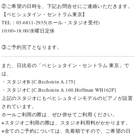
ト
ジオ
②ご希望の日時を、下記お問合せにご連絡いただきます。
ピ
レン
【ベヒシュタイン・セントラム東京】
ア
タル
TEL：03-6811-2935(ホール・スタジオ受付)
ノ
ホー
10:00~18:00/水曜日定休
ル・
C.
スタ
ベ
ジオ
③ご予約完了となります。
ヒ
空き
シ
状況
ュ
動
また、日比谷の「ベヒシュタイン・セントラム 東京」で
タ
画
は、
イ
収
・スタジオB [C.Bechstein A.175]
ン
録
・スタジオC [C.Bechstein A.160,Hoffman WH162P]
レ
サ
ジ
上記のスタジオにもベヒシュタインモデルのピアノが設置
ー
デ
ビ
されています。
ン
ス
ホールご利用の際は、ぜひ併せてご利用ください。
ス
音
※スタジオご利用の際は、スタジオ利用料がかかります。
ア
楽
ッ
※全てのご予約については、先着順ですので、ご希望の日
教