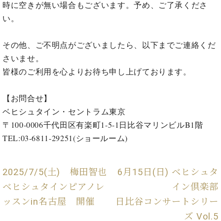
プ
室
時に空きが無い場合もございます。予め、ご了承くださ
ラ
ピ
い。
イ
ア
ト
ノ
その他、ご不明点がございましたら、以下までご連絡くだ
ピ
の
ア
さいませ。
コ
ノ
ン
皆様のご利用を心よりお待ち申し上げております。
シ
ェ
C.
【お問合せ】
ル
ベ
ベヒシュタイン・セントラム東京
ジ
ヒ
ュ
〒100-0006千代田区有楽町1-5-1日比谷マリンビルB1階
シ
ア
ュ
TEL:03-6811-29251(ショールーム)
ク
タ
セ
イ
ス
ン
2025/7/5(土) 梅田智也
6月15日(日) ベヒシュタ
セン
ア
ベヒシュタインピアノレ
イン倶楽部
トラ
カ
ム東
ッスンin名古屋 開催
日比谷コンサートシリー
デ
京の
ミ
ズ Vol.5
ご案