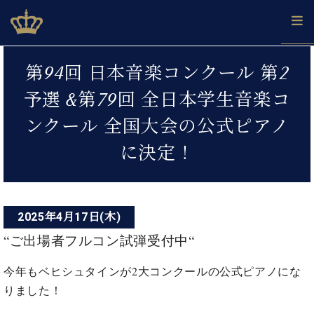
Skip
ベヒシュタインジャパン公式サイト
BECHSTEIN JAPAN Official Site
to
content
投
カ
第94回 日本音楽コンクール 第2
タ
稿
ベ
ベ
ド
メ
企
ロ
予選 &第79回 全日本学生音楽コ
C.
ナ
ヒ
ヒ
イ
ル
業
グ
ベ
シ
シ
ツ
マ
情
ンクール 全国大会の公式ピアノ
ビ
ヒ
ュ
ュ
の
ガ
報
シ
ゲ
タ
展
タ
名
会
に決定！
ュ
イ
示
イ
器
員
ー
採
タ
ン
ン
ベ
登
用
イ
シ
で、
の
ヒ
録
情
ン
ピ
演
グ
シ
ご
ョ
報
2025年4月17日(木)
コ
ア
奏
ラ
ュ
案
ン
ノ
“ご出場者フルコン試弾受付中“
ン
し
ン
タ
内
サ
技
ベ
た
ド
イ
ー
術
ヒ
い！
今年もベヒシュタインが2大コンクールの公式ピアノにな
ピ
ン
各
ト /
シ
学
ア
りました！
店
C.
ュ
び
ノ
ブ
舗
ベ
ベ
タ