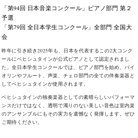
た
を
ラ
か
ヒ
ヒ
「第94回 日本音楽コンクール」ピアノ部門 第２
イ
い！
作
ン
ら
シ
シ
ン・
録
る
予選
ド
の
ュ
ュ
サ
音
こ
ヒ
お
「第79回 全日本学生コンクール」全部門 全国大
タ
タ
ロ
し
と
ス
知
イ
イ
ン
た
会
ト
ら
ン
ン
会
い！
音
リ
せ
レ
の
員
と
昨年に引き続き2025年も、日本を代表するこの2大コンク
色
ー
(入
ジ
秘
い
ールにベヒシュタインが公式ピアノとして認定されまし
と
荷
デ
密
う
ベ
タ
情
た。全日本学生コンクールでは、ピアノ部門を始め、バイ
ン
音
方
ヒ
ッ
報
ス
楽
オリンやフルート、声楽、チェロ部門の全ての伴奏楽器と
は、
シ
チ
等)
ニ
家
お
してベヒシュタインが使用されます。
ュ
ュ
達
近
タ
ー
ベ
の
プ
く
ベヒシュタインの独奏楽器としての素晴らしいパフォーマ
C.
イ
ス・
ヒ
声
レ
の
ベ
ン・
ンスだけではなく、透明で濁りのない美しい音色は室内楽
イ
シ
ス
直
ヒ
ジ
のアンサンブルにもその実力を遺憾なく発揮します。ぜひ
ベ
ュ
リ
営
シ
ベ
ャ
ン
ご期待ください。
タ
リ
店
ュ
ヒ
パ
ト
イ
ー
舗
タ
シ
ン
ン・
ス
ま