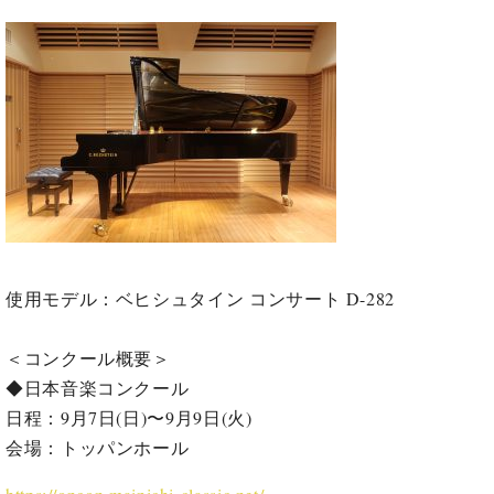
イ
ュ
ブ
ジ
(お
で
ン
タ
ロ
正
ャ
知
コ
イ
グ
オンライン試弾
規
パ
ら
ン
ン
デ
ン
せ・
メルマガ登録
サ
の
ィ
の
メ
ー
音
ー
取
デ
趣
ト
色
ラ
り
ィ
味
/
ー・
組
ア
か
C.
取
ベ
み
情
ら
ベ
扱
ヒ
報)
本
ヒ
店
シ
格
シ
ピ
ュ
的
ュ
ア
キ
使用モデル：ベヒシュタイン コンサート D-282
タ
に
タ
ノ
ャ
店
イ
学
イ
製
ン
舗・
ン
＜コンクール概要＞
ぶ
ン
造
ペ
サ
を
◆日本音楽コンクール
方
レ
番
ー
ロ
弾
ま
ジ
号
ン
ン・
日程：9月7日(日)〜9月9日(火)
く
で
デ
調
会場：トッパンホール
前
大
ン
律
に
コ
歓
ス