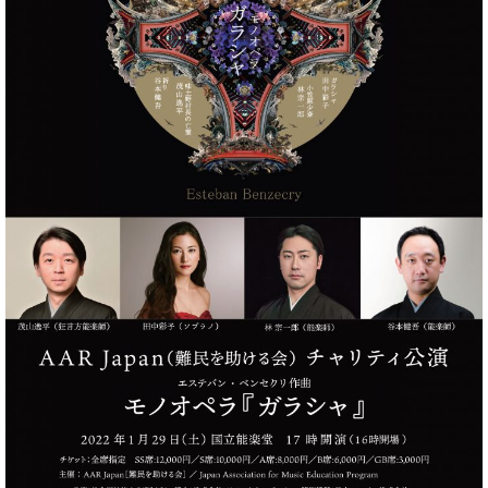
・
ス
ベ
ノ
セ
タ
ン
ン
ジ
ト
ト
C.
オ
ラ
ベ
ム
ヒ
コ
東
シ
納
ン
京
ュ
入
ク
タ
実
ー
イ
績
ル
店
ン
音
長
コ
楽
ご
音
ン
教
挨
楽
サ
室
拶
教
ー
展
室
ト
示
ご
ア
情
愛
ッ
報
用
プ
ホー
者
ラ
ル・
の
イ
スタ
声