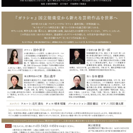
ト
ジオ
ピ
レン
ア
タル
ノ
ホー
ル・
C.
スタ
ベ
ジオ
ヒ
空き
シ
状況
ュ
動
タ
画
イ
収
ン
録
レ
サ
ジ
ー
デ
ビ
ン
ス
ス
音
ア
楽
ッ
教