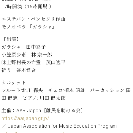
イ
ュ
ブ
ジ
(お
で
17時開演（16時開場 ）
ン
タ
ロ
正
ャ
知
コ
イ
グ
オンライン試弾
規
パ
ら
エステバン・ベンセクリ作曲
ン
ン
デ
ン
せ・
メルマガ登録
サ
の
モノオペラ 『ガラシャ』
ィ
の
メ
ー
音
ー
取
デ
【出演】
趣
ト
色
ラ
り
ィ
味
/
ガラシャ 田中彩子
ー・
組
ア
か
C.
取
小笠原少斎 林 宗一郎
ベ
み
情
ら
ベ
扱
ヒ
味土野村長の亡霊 茂山逸平
報)
本
ヒ
店
シ
祈り 谷本健吾
格
シ
ピ
ュ
的
ュ
ア
キ
タ
カルテット
に
タ
ノ
ャ
店
イ
フルート:北川 森央 チェロ:植木 昭雄 パーカッション:窪
学
イ
製
ン
舗・
ン
田 健志 ピアノ: 川田 健太郎
ぶ
ン
造
ペ
サ
を
方
レ
番
ー
ロ
弾
主催：AAR Japan［難民を助ける会］
ま
ジ
号
ン
ン・
く
で
デ
https://aarjapan.gr.jp/
調
前
大
ン
律
／ Japan Association for Music Education Program
に
コ
歓
ス