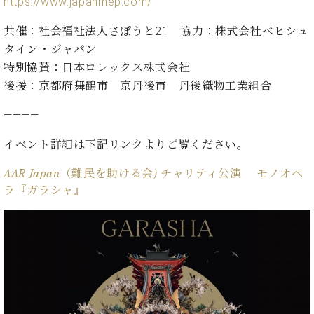
https://www.japanmep.com/
ン
迎。
サ
ベ
会
ベヒ
共催：社会福祉法人さぽうと21 協力：株式会社ベヒシュ
ー
C.
ヒ
社
シュ
ト
ベ
タイン・ジャパン
シ
案
ヒ
タイ
特別協賛：日本ロレックス株式会社
ュ
内
シ
タ
レ
後援：京都府舞鶴市 京丹後市 丹後織物工業組合
ン・
ュ
イ
ッ
シュ
タ
————
お
ン・
ス
イ
ーレ
問
シ
ン
ン
イベント詳細は下記リンクよりご覧ください。
合
ュ
イ
音楽
コ
せ
ー
ベ
教室
ン
AAR Japan（難民を助ける会) チャリティ公演 モノオペ
レ
ン
サ
ラ『ガラシャ』
ト
ー
納
ベ
ト
入
代
ヒ
グ
シ
実
理
ラ
ュ
績
店
ン
タ
ホ
主
ド
イ
ー
催
ピ
ン
ル・
イ
ア