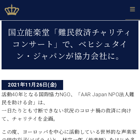
Skip
ベヒシュタインジャパン公式サイト
BECHSTEIN JAPAN Official Site
to
content
投
カ
国立能楽堂「難民救済チャリティ
タ
稿
ベ
ベ
ド
メ
企
ロ
コンサート」で、ベヒシュタイ
C.
ナ
ヒ
ヒ
イ
ル
業
グ
ベ
シ
シ
ツ
マ
情
ン・ジャパンが協力会社に。
ビ
ヒ
ュ
ュ
の
ガ
報
シ
ゲ
タ
展
タ
名
会
ュ
イ
示
イ
器
員
ー
採
タ
ン
ン
ベ
登
用
イ
2021年11月26日(金)
シ
で、
の
ヒ
録
情
ン
ピ
演
グ
シ
ご
活動40年となる国際協力NGO、「AAR Japan NPO法人難
ョ
報
コ
ア
奏
ラ
ュ
案
民を助ける会」は、
ン
ノ
ン
し
ン
タ
内
一日たりとも寸断できない状況のコロナ禍の救済に向け
サ
技
ベ
た
ド
イ
ー
て、チャリテイを企画。
術
ヒ
い！
ピ
ン
各
ト /
シ
学
ア
店
この度、ヨーロッパを中心に活動している世界的な声楽家
C.
ュ
び
ノ
ブ
舗
ベ
ベ
タ