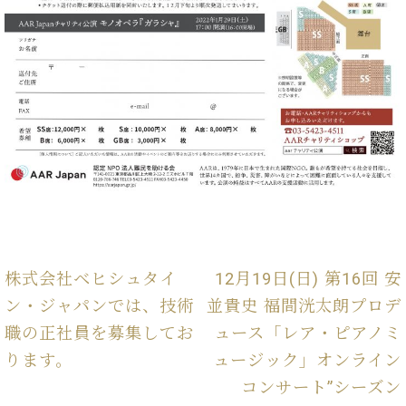
プ
室
ラ
ピ
イ
ア
ト
ノ
ピ
の
ア
コ
ノ
ン
シ
ェ
C.
ル
ベ
ジ
ヒ
ュ
シ
ア
ュ
ク
タ
株式会社ベヒシュタイ
12月19日(日) 第16回 安
セ
イ
ン・ジャパンでは、技術
並貴史 福間洸太朗プロデ
ス
ン
セン
ア
職の正社員を募集してお
ュース「レア・ピアノミ
トラ
カ
ります。
ュージック」オンライン
ム東
デ
京の
コンサート”シーズン
ミ
ご案