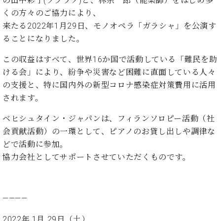
の田中彩子(ソプラノ)と、林宗一郎（能楽師）をはじめ多
た
を
ラ
か
ヒ
ヒ
イ
い！
くの方々のご協力により、
作
ン
ら
シ
シ
ン・
録
る
来たる2022年1月29日、モノオペラ「ガラシャ」を公演す
ド
の
ュ
ュ
サ
音
こ
ることになりました。
ヒ
お
タ
タ
ロ
し
と
ス
知
イ
イ
ン
た
この収益はすべて、世界16か国で活動している「難民を助
ト
ら
ン
ン
会
い！
音
リ
せ
ける会」により、紛争や災害など困難に直面している人々
レ
の
員
と
色
ー
(入
の支援と、特に国内外の新型コロナ感染症対策費用に活用
ジ
秘
い
と
荷
デ
密
されます。
う
ベ
タ
情
ン
音
方
ヒ
ッ
報
ス
ベヒシュタイン・ジャパンは、フィランソロピー活動（社
楽
は、
シ
チ
等)
ニ
家
お
会貢献活動）の一環として、ピアノのお貸し出しや調律な
ュ
ュ
達
近
どで活動に参加。
タ
ー
ベ
の
プ
く
C.
イ
協力会社としてサポートさせていただくものです。
ス・
ヒ
声
レ
の
ベ
ン・
イ
シ
ス
直
ヒ
ジ
ベ
ュ
リ
営
シ
ベ
ャ
ン
タ
リ
店
————
ュ
ヒ
パ
ト
イ
ー
舗
タ
シ
ン
ン・
ス
ま
2022年 1月 29日（土）