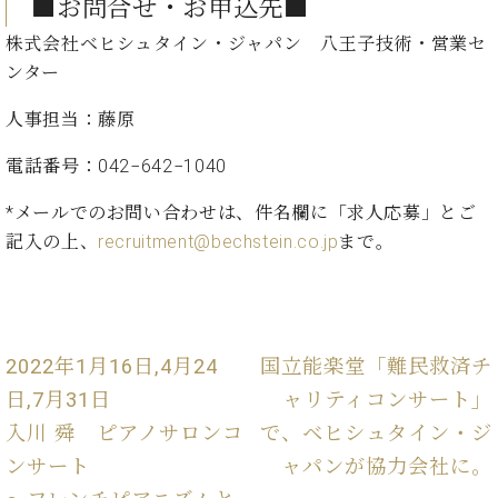
ン
■お問合せ・お申込先■
迎。
サ
ベ
会
ベヒ
株式会社ベヒシュタイン・ジャパン 八王子技術・営業セ
ー
C.
ヒ
社
ンター
シュ
ト
ベ
シ
案
ヒ
タイ
ュ
内
人事担当：藤原
シ
タ
レ
ン・
ュ
イ
ッ
電話番号：042−642−1040
シュ
タ
お
ン・
ス
イ
ーレ
問
シ
ン
*メールでのお問い合わせは、件名欄に「求人応募」とご
ン
合
ュ
イ
音楽
記入の上、
recruitment@bechstein.co.jp
まで。
コ
せ
ー
ベ
教室
ン
レ
ン
サ
ト
ー
納
ベ
ト
2022年1月16日,4月24
国立能楽堂「難民救済チ
入
代
ヒ
グ
シ
実
理
ラ
日,7月31日
ャリティコンサート」
ュ
績
店
ン
入川 舜 ピアノサロンコ
で、ベヒシュタイン・ジ
タ
ホ
主
ド
イ
ー
催
ンサート
ャパンが協力会社に。
ピ
ン
ル・
イ
ア