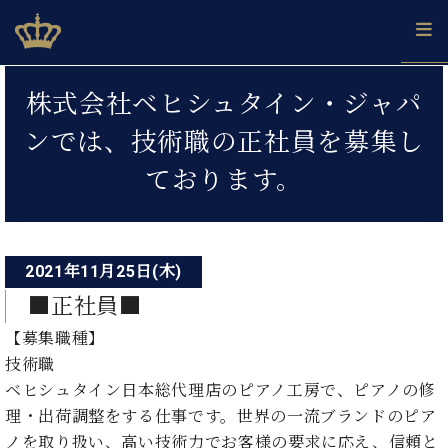
Skip
ベヒシュタインジャパン公式サイト
BECHSTEIN JAPAN Official Site
to
content
投
カ
株式会社ベヒシュタイン・ジャパ
タ
稿
ベ
ベ
ド
メ
企
ロ
ンでは、技術職の正社員を募集し
C.
ナ
ヒ
ヒ
イ
ル
業
グ
ベ
シ
シ
ツ
マ
情
ております。
ビ
ヒ
ュ
ュ
の
ガ
報
シ
ゲ
タ
展
タ
名
会
ュ
イ
示
イ
器
員
ー
採
タ
ン
ン
ベ
登
用
イ
2021年11月25日(木)
シ
で、
の
ヒ
録
情
ン
ピ
演
グ
シ
ご
■正社員■
ョ
報
コ
ア
奏
ラ
ュ
案
ン
【募集職種】
ノ
ン
し
ン
タ
内
サ
技
ベ
た
技術職
ド
イ
ー
術
ヒ
い！
ピ
ン
ベヒシュタイン日本総代理店のピアノ工房で、ピアノの修
各
ト /
シ
学
ア
理・出荷調整をする仕事です。世界の一流ブランドのピア
店
C.
ュ
び
ノ
ブ
舗
ノを取り扱い、高い技術力でお客様の要求に応え、信頼と
ベ
ベ
タ