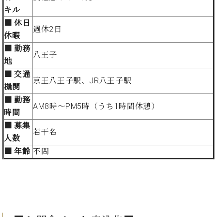
イ
ュ
ブ
ジ
(お
で
キル
ン
タ
ロ
正
ャ
知
コ
イ
グ
オンライン試弾
■ 休日
規
パ
ら
週休2日
ン
ン
デ
休暇
ン
せ・
メルマガ登録
サ
の
ィ
■ 勤務
の
メ
ー
音
八王子
ー
取
デ
地
趣
ト
色
ラ
り
ィ
■ 交通
味
/
ー・
京王八王子駅、JR八王子駅
組
ア
か
C.
機関
取
ベ
み
情
ら
ベ
扱
■ 勤務
ヒ
報)
AM8時〜PM5時（うち1時間休憩）
本
ヒ
店
シ
時間
格
シ
ピ
ュ
■ 募集
的
ュ
ア
キ
若干名
タ
人数
に
タ
ノ
ャ
店
イ
学
イ
製
ン
舗・
■ 年齢
不問
ン
ぶ
ン
造
ペ
サ
を
方
レ
番
ー
ロ
弾
ま
ジ
号
ン
ン・
く
で
デ
調
前
大
ン
律
に
コ
歓
ス