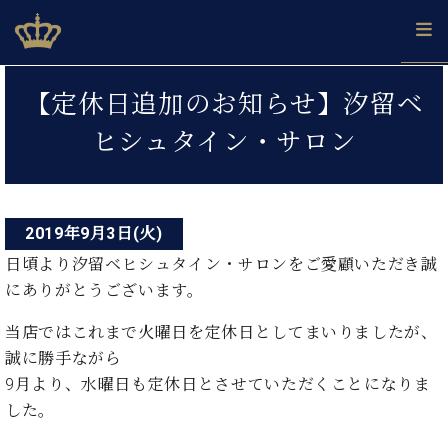
Skip
ベヒシュタインジャパン公式サイト
BECHSTEIN JAPAN Official Site
to
content
投
カ
【定休日追加のお知らせ】汐留ベ
タ
稿
ベ
ベ
ド
メ
企
ロ
ヒシュタイン・サロン
C.
ナ
ヒ
ヒ
イ
ル
業
グ
ベ
シ
シ
ツ
マ
情
ビ
ヒ
ュ
ュ
の
ガ
報
シ
ゲ
タ
展
タ
名
会
ュ
イ
示
イ
器
員
2019年9月3日(火)
ー
採
タ
ン
ン
ベ
登
用
日頃より汐留ベヒシュタイン・サロンをご愛顧いただき誠
イ
シ
で、
の
ヒ
録
情
にありがとうございます。
ン
ピ
演
グ
シ
ご
ョ
報
コ
ア
奏
ラ
ュ
案
当店ではこれまで火曜日を定休日としてまいりましたが、
ン
ノ
ン
し
ン
タ
内
サ
誠に勝手ながら
技
ベ
た
ド
イ
ー
術
ヒ
い！
9月より、水曜日も定休日とさせていただくことになりま
ピ
ン
各
ト /
シ
学
ア
した。
店
C.
ュ
び
ノ
ブ
舗
ベ
ベ
タ