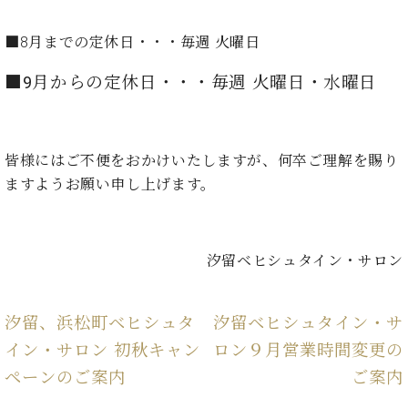
た
を
ラ
か
ヒ
ヒ
イ
い！
作
ン
ら
シ
シ
ン・
録
■8月までの定休日・・・毎週 火曜日
る
ド
の
ュ
ュ
サ
音
こ
ヒ
お
タ
タ
ロ
■9月からの定休日・・・毎週 火曜日・水曜日
し
と
ス
知
イ
イ
ン
た
ト
ら
ン
ン
会
い！
音
リ
せ
レ
の
員
と
色
ー
(入
ジ
秘
皆様にはご不便をおかけいたしますが、何卒ご理解を賜り
い
と
荷
デ
密
う
ますようお願い申し上げます。
ベ
タ
情
ン
音
方
ヒ
ッ
報
ス
楽
は、
シ
チ
等)
ニ
家
お
ュ
ュ
汐留ベヒシュタイン・サロン
達
近
タ
ー
ベ
の
プ
く
C.
イ
ス・
ヒ
声
レ
の
ベ
ン・
イ
シ
ス
汐留、浜松町ベヒシュタ
汐留ベヒシュタイン・サ
直
ヒ
ジ
ベ
ュ
リ
営
イン・サロン 初秋キャン
ロン９月営業時間変更の
シ
ベ
ャ
ン
タ
リ
店
ュ
ヒ
パ
ト
ペーンのご案内
ご案内
イ
ー
舗
タ
シ
ン
ン・
ス
ま