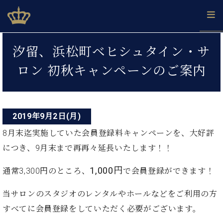
Skip
ベヒシュタインジャパン公式サイト
BECHSTEIN JAPAN Official Site
to
content
投
カ
汐留、浜松町ベヒシュタイン・サ
タ
稿
ベ
ベ
ド
メ
企
ロ
ロン 初秋キャンペーンのご案内
C.
ナ
ヒ
ヒ
イ
ル
業
グ
ベ
シ
シ
ツ
マ
情
ビ
ヒ
ュ
ュ
の
ガ
報
シ
ゲ
タ
展
タ
名
会
ュ
イ
示
イ
器
員
2019年9月2日(月)
ー
採
タ
ン
ン
ベ
登
用
8月末迄実施していた会員登録料キャンペーン
を、大好評
イ
シ
で、
の
ヒ
録
情
ン
ピ
演
につき、9月末まで再再々延長いたします！！
グ
シ
ご
ョ
報
コ
ア
奏
ラ
ュ
案
ン
ノ
ン
し
1,000円
ン
タ
内
通常3,300円のところ、
で会員登録ができます！
サ
技
ベ
た
ド
イ
ー
術
ヒ
い！
ピ
ン
当サロンのスタジオのレンタルやホールなどをご利用の方
各
ト /
シ
学
ア
店
すべてに会員登録をしていただく必要がございます。
C.
ュ
び
ノ
ブ
舗
ベ
ベ
タ