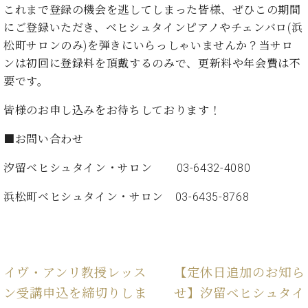
た
を
ラ
か
これまで登録の機会を逃してしまった皆様、ぜひこの期間
ヒ
ヒ
イ
い！
作
ン
ら
にご登録いただき、ベヒシュタインピアノやチェンバロ(浜
シ
シ
ン・
録
る
ド
の
ュ
ュ
松町サロンのみ)を弾きにいらっしゃいませんか？当サロ
サ
音
こ
ヒ
お
タ
タ
ロ
し
ンは初回に登録料を頂戴するのみで、更新料や年会費は不
と
ス
知
イ
イ
ン
た
要です。
ト
ら
ン
ン
会
い！
音
リ
せ
レ
の
員
と
皆様のお申し込みをお待ちしております！
色
ー
(入
ジ
秘
い
と
荷
デ
密
う
■お問い合わせ
ベ
タ
情
ン
音
方
ヒ
ッ
報
ス
楽
は、
汐留ベヒシュタイン・サロン 03-6432-4080
シ
チ
等)
ニ
家
お
ュ
ュ
浜松町ベヒシュタイン・サロン 03-6435-8768
達
近
タ
ー
ベ
の
プ
く
C.
イ
ス・
ヒ
声
レ
の
ベ
ン・
イ
シ
ス
直
ヒ
ジ
ベ
ュ
リ
営
シ
ベ
ャ
ン
イヴ・アンリ教授レッス
【定休日追加のお知ら
タ
リ
店
ュ
ヒ
パ
ト
イ
ー
舗
ン受講申込を締切りしま
せ】汐留ベヒシュタイ
タ
シ
ン
ン・
ス
ま