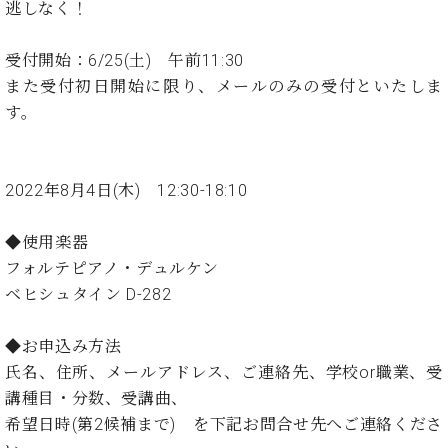
イ
ュ
ブ
逃しなく！
ジ
(お
で
ン
タ
ロ
正
ャ
知
コ
イ
グ
オンライン試弾
規
パ
ら
受付開始：6/25(土) 午前11:30
ン
ン
デ
ン
せ・
また受付初日開始に限り、メールのみの受付といたしま
メルマガ登録
サ
の
ィ
の
メ
ー
音
す。
ー
取
デ
趣
ト
色
ラ
り
ィ
味
/
ー・
組
ア
か
C.
取
ベ
2022年8月4日(木) 12:30-18:10
み
情
ら
ベ
扱
ヒ
報)
本
ヒ
店
シ
◆使用楽器
格
シ
ピ
ュ
的
ュ
ア
キ
フォルテピアノ・デュルケン
タ
に
タ
ノ
ャ
店
ベヒシュタイン D-282
イ
学
イ
製
ン
舗・
ン
ぶ
ン
造
ペ
サ
を
◆お申込み方法
方
レ
番
ー
ロ
弾
氏名、住所、メールアドレス、ご連絡先、学校or職業、受
ま
ジ
号
ン
ン・
く
で
デ
講種目・分数、受講曲、
調
前
大
ン
律
希望日時(第2候補まで) を下記お問合せ先へご連絡くださ
に
コ
歓
ス