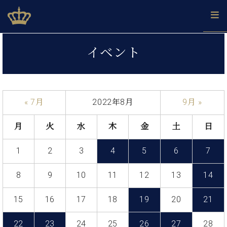
Skip
ベヒシュタインジャパン公式サイト
BECHSTEIN JAPAN Official Site
to
content
カ
イベント
タ
ベ
ベ
ド
メ
企
ロ
C.
ヒ
ヒ
イ
ル
業
グ
ベ
シ
シ
ツ
マ
情
ヒ
ュ
ュ
の
ガ
報
« 7月
2022年8月
9月 »
シ
タ
展
タ
名
会
ュ
イ
示
イ
器
員
採
タ
月
火
水
木
金
土
日
ン
ン
ベ
登
用
イ
で、
の
ヒ
録
情
ン
ピ
演
1
2
3
4
5
6
7
グ
シ
ご
報
コ
ア
奏
ラ
ュ
案
ン
ノ
し
ン
タ
内
8
9
10
11
12
13
14
サ
技
ベ
た
ド
イ
ー
術
ヒ
い！
ピ
ン
15
16
17
18
19
20
21
各
ト /
シ
学
ア
店
C.
ュ
び
ノ
ブ
舗
22
23
24
25
26
27
28
ベ
ベ
タ