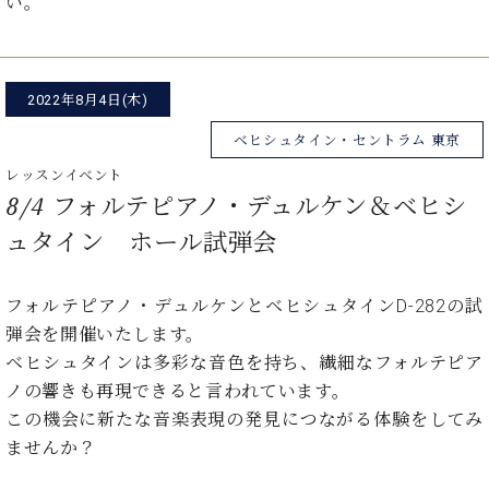
い。
ン
迎。
サ
ベ
会
ベヒ
ー
C.
ヒ
社
シュ
ト
ベ
シ
案
ヒ
2022年8月4日(木)
タイ
ュ
内
シ
タ
レ
ン・
ベヒシュタイン・セントラム 東京
ュ
イ
ッ
シュ
タ
レッスンイベント
お
ン・
ス
イ
ーレ
8/4 フォルテピアノ・デュルケン＆ベヒシ
問
シ
ン
ン
合
ュ
イ
音楽
ュタイン ホール試弾会
コ
せ
ー
ベ
教室
ン
レ
ン
サ
ト
フォルテピアノ・デュルケンとベヒシュタインD-282の試
ー
弾会を開催いたします。
納
ベ
ト
入
代
ヒ
ベヒシュタインは多彩な音色を持ち、繊細なフォルテピア
グ
シ
実
理
ラ
ノの響きも再現できると言われています。
ュ
績
店
ン
この機会に新たな音楽表現の発見につながる体験をしてみ
タ
ホ
主
ド
イ
ませんか？
ー
催
ピ
ン
ル・
イ
ア