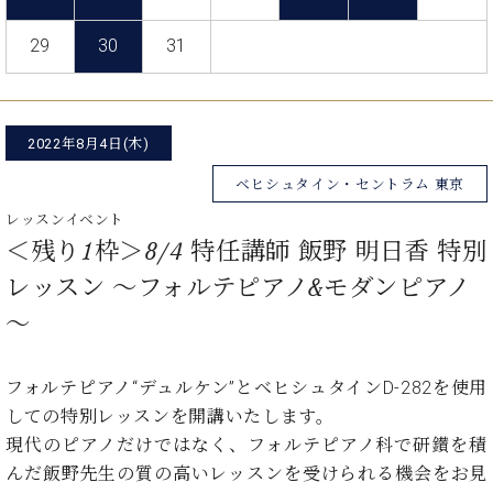
た
を
ラ
か
ヒ
ヒ
イ
い！
作
ン
ら
シ
29
30
31
シ
ン・
録
る
ド
の
ュ
ュ
サ
音
こ
ヒ
お
タ
タ
ロ
し
と
ス
知
イ
イ
ン
た
ト
ら
ン
ン
2022年8月4日(木)
会
い！
音
リ
せ
レ
の
員
と
色
ー
(入
ベヒシュタイン・セントラム 東京
ジ
秘
い
と
荷
デ
密
う
レッスンイベント
ベ
タ
情
ン
音
方
＜残り1枠＞8/4 特任講師 飯野 明日香 特別
ヒ
ッ
報
ス
楽
は、
シ
チ
等)
レッスン ～フォルテピアノ&モダンピアノ
ニ
家
お
ュ
ュ
達
近
～
タ
ー
ベ
の
プ
く
C.
イ
ス・
ヒ
声
レ
の
ベ
ン・
イ
フォルテピアノ“デュルケン”とベヒシュタインD-282を使用
シ
ス
直
ヒ
ジ
ベ
ュ
リ
営
しての特別レッスンを開講いたします。
シ
ベ
ャ
ン
タ
リ
店
現代のピアノだけではなく、フォルテピアノ科で研鑚を積
ュ
ヒ
パ
ト
イ
ー
舗
タ
シ
ン
んだ飯野先生の質の高いレッスンを受けられる機会をお見
ン・
ス
ま