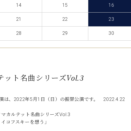
C.ベヒシュタイン コンサート
14
15
16
代理店主催イベント
音楽教室
アップライトピアノ
21
22
23
コンクール
声
28
29
30
音楽教室
調律)
ット名曲シリーズVol.3
」
演は、2022年5月1日（日）の振替公演です。 2022.4.22
マカルテット名曲シリーズVol.3
ャイコフスキーを想う」