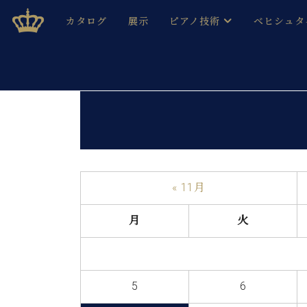
Skip
ベヒシュタインジャパン公式サイト
BECHSTEIN JAPAN Official Site
カタログ
展示
ピアノ技術
ベヒシュタ
to
content
ベヒシュタインのグランドピ
ドイツの名
作ること
ベヒシュタインで、 演奏したい！ 学びたい！ 録音した
C.ベヒシュタイン コンサート / C.ベヒシュタイ
ブランドヒ
音色とタッチ
ベヒシュタイン・
趣味から本格的に学ぶ方まで大歓迎。
音楽家達の
C.ベヒシュタイン コンサート
ベヒシュタイン・ジャパンの
み
ベヒシュタイン・セントラム 東
ベヒシュタ
« 11月
ピアノ製造番号
店長ご挨拶
ベヒシュタ
月
火
展示情報
ホール・スタジオレンタル
ベヒシュタ
ホール・スタジオ空き状況
動画収録サービス
5
6
納入実績 
音楽教室
ピアノのコンシェルジュ