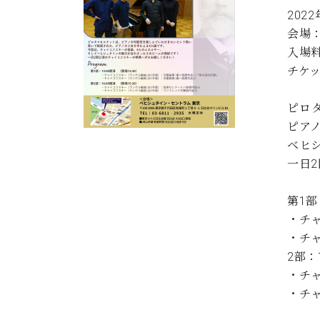
202
会場
入場料
チケット
ピロ
ピア
ベヒ
一日
第1部
・チ
・チ
2部：
・チ
・チ