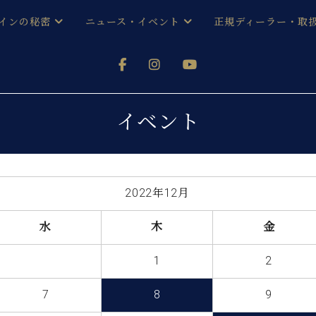
インの秘密
ニュース・イベント
正規ディーラー・取
アノを
器ベヒシュタイン
メルマガ会員登録ご案内
い！ という方は、お近くの直営店舗まで
オンライン試弾
ン レジデンス
ストリー
各店舗からのお知らせ
イベント
(入荷情報等)
シューレ音楽教室
声
/
C.ベヒシュタイン レジデンス
取り組
プレスリリース
(お知らせ・メディア情報)
京
インの音色
2022年12月
キャンペーン
スタッフご挨拶
インを弾く前に
水
木
金
技術者紹介
展示情報【ユーロピアノ特選
コンサート
1
2
イン・シューレ
イベント情報
八王子工房ブログ
レッスンイベント
7
8
9
ホール・スタジオ
アクセス
お問い合わせ