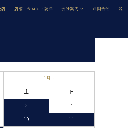
扱店
店舗・サロン・調律
会社案内
お問合せ
企業情報
メルマガ登録
採用情報
ベヒシュタイン・サロン会員
本社：八王子・技術営業センター
ベヒシュタイン・ジャパンブログ
1月 »
土
日
中古】
3
4
10
11