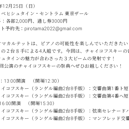
2年12月25日（日）
：ベヒシュタイン・セントラム 東京ザール
：各部2,000円、通し券3000円
予約先：pirotama2022@gmail.com
タマカルテットは、ピアノの可能性を楽しんでいただきたい
ノの２台８手による4人組です。今回は、チャイコフスキーの
シュタインの魅力が合わさった３大ビームの発射です！
2回公演のチャイコフスキーの祭典へぜひお越しください！
：13:00開演 （開場12:30）
ャイコフスキー（ランゲル編曲2台8手版）：交響曲第1番ト短
ャイコフスキー（ランゲル編曲2台8手版）：交響曲第4番ヘ短
16:00開演 （開場15:30）
ャイコフスキー（ランゲル編曲2台8手版）：弦楽セレナードハ
ャイコフスキー（ランゲル編曲2台8手版）：マンフレッド交響