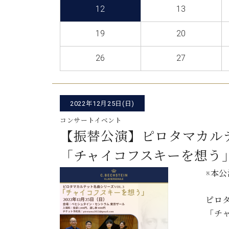
C.ベヒシュタイン コンサート
12
13
アクセス
納入実績 
グランドピアノ
セントラム東京のご案内(PDF)
19
20
お問い合わせ
ご愛用者の
C.ベヒシュタイン アカデミー
26
27
アーティストカスタマーサービス(
W.ホフマン プロフェッショナル
アフターサービス(調律)
W.ホフマン トラディション
2022年12月25日(日)
調律師紹介
調律料金表
コンサートイベント
お問い合わせ
W.ホフマン ヴィジョン
【振替公演】ピロタマカルテ
尾山調律師のブログ Die Musikgasse（音楽の小道）
「チャイコフスキーを想う
C.BECHSTEIN Digital(ベヒシュタイン デジタル)
※本公
ピロタ
「チ