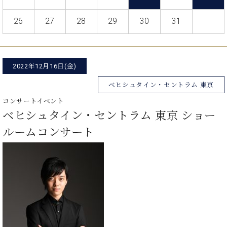
た
を
ラ
か
ヒ
ヒ
イ
い！
作
ン
ら
シ
26
27
28
29
30
31
シ
ン・
録
る
ド
の
ュ
ュ
サ
音
こ
ヒ
お
タ
タ
ロ
し
と
ス
知
イ
イ
ン
た
ト
ら
ン
ン
2022年12月16日(金)
会
い！
音
リ
せ
レ
の
員
と
色
ー
(入
ベヒシュタイン・セントラム 東京
ジ
秘
い
と
荷
デ
密
う
コンサートイベント
ベ
タ
情
ン
音
方
ベヒシュタイン・セントラム 東京 ショー
ヒ
ッ
報
ス
楽
は、
シ
チ
等)
ルームコンサート
ニ
家
お
ュ
ュ
達
近
タ
ー
ベ
の
プ
く
C.
イ
ス・
ヒ
声
レ
の
ベ
ン・
イ
シ
ス
直
ヒ
ジ
ベ
ュ
リ
営
シ
ベ
ャ
ン
タ
リ
店
ュ
ヒ
パ
ト
イ
ー
舗
タ
シ
ン
ン・
ス
ま