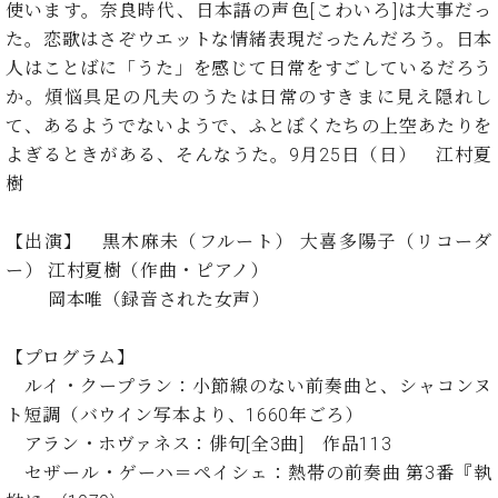
・
使います。奈良時代、日本語の声色[こわいろ]は大事だっ
ス
ベ
ノ
セ
タ
ン
た。恋歌はさぞウエットな情緒表現だったんだろう。日本
ン
ジ
ト
人はことばに「うた」を感じて日常をすごしているだろう
ト
C.
オ
ラ
ベ
か。煩悩具足の凡夫のうたは日常のすきまに見え隠れし
ム
ヒ
コ
て、あるようでないようで、ふとぼくたちの上空あたりを
東
シ
納
ン
よぎるときがある、そんなうた。9月25日（日） 江村夏
京
ュ
入
ク
樹
タ
実
ー
イ
績
ル
店
ン
【出演】 黒木麻未（フルート） 大喜多陽子（リコーダ
音
長
コ
楽
ご
ー） 江村夏樹（作曲・ピアノ）
音
ン
教
挨
岡本唯（録音された女声）
楽
サ
室
拶
教
ー
展
室
【プログラム】
ト
示
ご
ルイ・クープラン：小節線のない前奏曲と、シャコンヌ
ア
情
愛
ッ
ト短調（バウイン写本より、1660年ごろ）
報
用
プ
ホー
アラン・ホヴァネス：俳句[全3曲] 作品113
者
ラ
ル・
セザール・ゲーハ＝ペイシェ：熱帯の前奏曲 第3番『執
の
イ
スタ
声