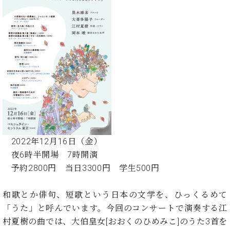
ン
迎。
サ
ベ
会
ベヒ
ー
C.
ヒ
社
シュ
ト
ベ
シ
案
ヒ
タイ
ュ
内
シ
タ
レ
ン・
ュ
イ
ッ
シュ
タ
お
ン・
ス
イ
ーレ
問
シ
ン
ン
合
ュ
イ
音楽
コ
せ
ー
ベ
教室
ン
レ
ン
サ
2022年12月16日（金）
ト
ー
夜6時半開場 7時開演
納
ベ
ト
予約2800円 当日3300円 学生500円
入
代
ヒ
グ
シ
実
理
ラ
ュ
績
店
ン
和歌とか俳句、短歌という日本の文学を、ひっくるめて
タ
ホ
主
ド
「うた」と呼んでいます。今回のコンサートで演奏する江
イ
ー
催
ピ
ン
村夏樹の曲では、大伯皇女[おおくのひめみこ]のうた3首を
ル・
イ
ア