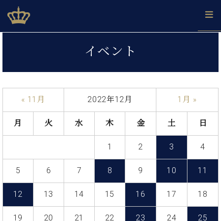
Skip
ベヒシュタインジャパン公式サイト
BECHSTEIN JAPAN Official Site
to
content
カ
イベント
タ
ベ
ベ
ド
メ
企
ロ
C.
ヒ
ヒ
イ
ル
業
グ
ベ
シ
シ
ツ
マ
情
ヒ
ュ
ュ
の
ガ
報
« 11月
2022年12月
1月 »
シ
タ
展
タ
名
会
ュ
イ
示
イ
器
員
採
タ
月
火
水
木
金
土
日
ン
ン
ベ
登
用
イ
で、
の
ヒ
録
情
ン
ピ
演
1
2
3
4
グ
シ
ご
報
コ
ア
奏
ラ
ュ
案
ン
ノ
し
ン
タ
内
5
6
7
8
9
10
11
サ
技
ベ
た
ド
イ
ー
術
ヒ
い！
ピ
ン
12
13
14
15
16
17
18
各
ト /
シ
学
ア
店
C.
ュ
び
ノ
ブ
舗
19
20
21
22
23
24
25
ベ
ベ
タ