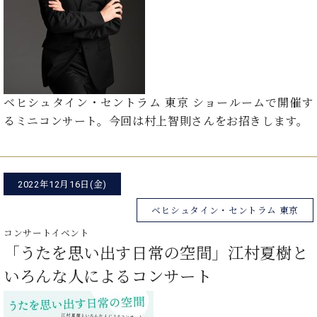
イ
ュ
ブ
ジ
(お
で
ン
タ
ロ
正
ャ
知
コ
イ
グ
オンライン試弾
規
パ
ら
ン
ン
デ
ン
せ・
メルマガ登録
サ
の
ィ
の
メ
ー
音
ー
取
デ
趣
ト
色
ラ
ベヒシュタイン・セントラム 東京 ショールームで開催す
り
ィ
味
/
ー・
組
ア
るミニコンサート。今回は村上智則さんをお招きします。
か
C.
取
ベ
み
情
ら
ベ
扱
ヒ
報)
本
ヒ
店
シ
格
シ
ピ
ュ
2022年12月16日(金)
的
ュ
ア
キ
タ
に
タ
ノ
ャ
店
イ
ベヒシュタイン・セントラム 東京
学
イ
製
ン
舗・
ン
ぶ
コンサートイベント
ン
造
ペ
サ
を
方
レ
番
ー
「うたを思い出す日常の空間」江村夏樹と
ロ
弾
ま
ジ
号
ン
ン・
く
いろんな人によるコンサート
で
デ
調
前
大
ン
律
に
コ
歓
ス