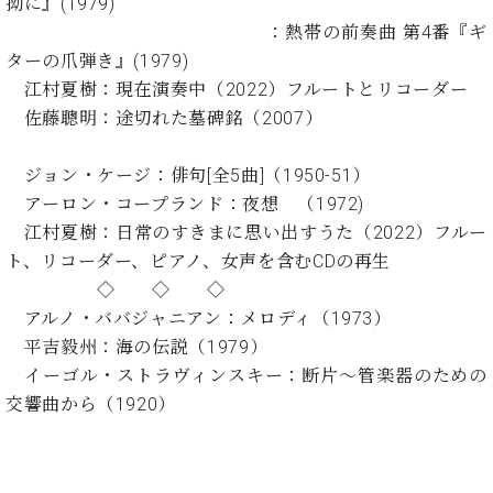
拗に』(1979)
ト
ジオ
：熱帯の前奏曲 第4番『ギ
ピ
レン
ア
ターの爪弾き』(1979)
タル
ノ
ホー
江村夏樹：現在演奏中（2022）フルートとリコーダー
ル・
佐藤聰明：途切れた墓碑銘（2007）
C.
スタ
ベ
ジオ
ジョン・ケージ：俳句[全5曲]（1950-51）
ヒ
空き
アーロン・コープランド：夜想 （1972)
シ
状況
ュ
江村夏樹：日常のすきまに思い出すうた（2022）フルー
動
タ
画
ト、リコーダー、ピアノ、女声を含むCDの再生
イ
収
◇ ◇ ◇
ン
録
アルノ・ババジャニアン：メロディ（1973）
レ
サ
平吉毅州：海の伝説（1979）
ジ
ー
デ
イーゴル・ストラヴィンスキー：断片～管楽器のための
ビ
ン
ス
交響曲から（1920）
ス
音
ア
楽
ッ
教