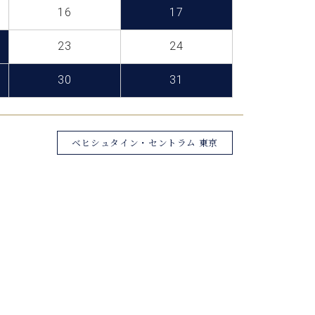
C.ベヒシュタイン レジデンス
16
17
アップライトピアノ
23
24
30
31
ベヒシュタイン・セントラム 東京