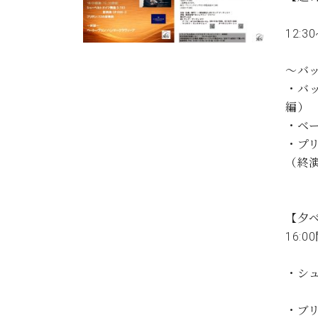
12:3
～バッ
・バ
編）
・ベ
・プリ
（終
【夕
16:
・シュ
即興
・ブリ