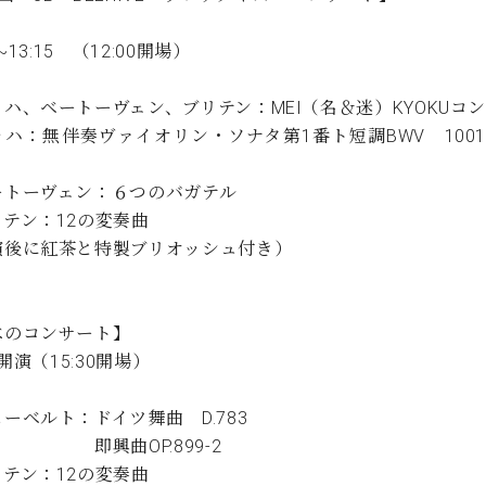
0~13:15 （12:00開場）
ハ、ベートーヴェン、ブリテン：MEI（名＆迷）KYOKUコ
ッハ：無伴奏ヴァイオリン・ソナタ第1番ト短調BWV 100
ートーヴェン：６つのバガテル
テン：12の変奏曲
演後に紅茶と特製ブリオッシュ付き）
べのコンサート】
00開演（15:30開場）
ーベルト：ドイツ舞曲 D.783
曲OP.899-2
テン：12の変奏曲