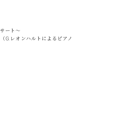
ンサート～
1（G.レオンハルトによるピアノ