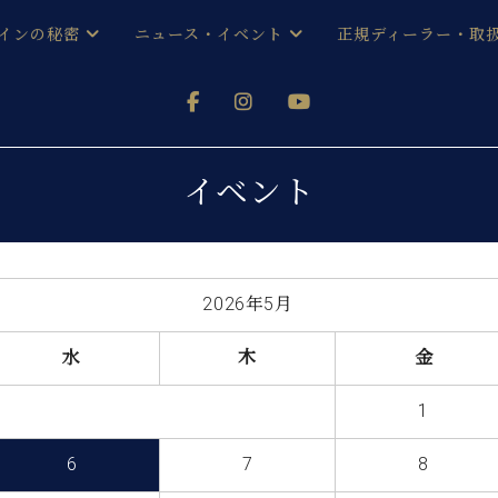
インの秘密
ニュース・イベント
正規ディーラー・取
アノを
器ベヒシュタイン
メルマガ会員登録ご案内
い！ という方は、お近くの直営店舗まで
オンライン試弾
ン レジデンス
ストリー
各店舗からのお知らせ
イベント
(入荷情報等)
シューレ音楽教室
声
/
C.ベヒシュタイン レジデンス
取り組
プレスリリース
(お知らせ・メディア情報)
京
インの音色
2026年5月
キャンペーン
スタッフご挨拶
インを弾く前に
水
木
金
技術者紹介
展示情報【ユーロピアノ特選
コンサート
1
イン・シューレ
イベント情報
八王子工房ブログ
レッスンイベント
6
7
8
ホール・スタジオ
アクセス
お問い合わせ