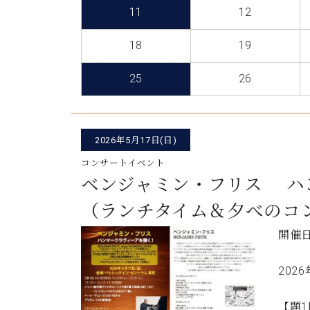
C.ベヒシュタイン コンサート
11
12
アクセス
納入実績 
グランドピアノ
セントラム東京のご案内(PDF)
18
19
お問い合わせ
ご愛用者の
C.ベヒシュタイン アカデミー
25
26
アーティストカスタマーサービス(
W.ホフマン プロフェッショナル
アフターサービス(調律)
W.ホフマン トラディション
2026年5月17日(日)
調律師紹介
調律料金表
コンサートイベント
お問い合わせ
W.ホフマン ヴィジョン
ベンジャミン・フリス ハ
尾山調律師のブログ Die Musikgasse（音楽の小道）
（ランチタイム＆夕べのコ
C.BECHSTEIN Digital(ベヒシュタイン デジタル)
開催
202
【題1