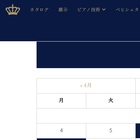
Skip
ベヒシュタインジャパン公式サイト
BECHSTEIN JAPAN Official Site
カタログ
展示
ピアノ技術
ベヒシュタ
to
content
ベヒシュタインのグランドピ
ドイツの名
作ること
ベヒシュタインで、 演奏したい！ 学びたい！ 録音した
C.ベヒシュタイン コンサート / C.ベヒシュタイ
ブランドヒ
音色とタッチ
ベヒシュタイン・
趣味から本格的に学ぶ方まで大歓迎。
音楽家達の
C.ベヒシュタイン コンサート
ベヒシュタイン・ジャパンの
み
ベヒシュタイン・セントラム 東
ベヒシュタ
« 4月
ピアノ製造番号
店長ご挨拶
ベヒシュタ
月
火
展示情報
ホール・スタジオレンタル
ベヒシュタ
ホール・スタジオ空き状況
動画収録サービス
4
5
納入実績 
音楽教室
ピアノのコンシェルジュ