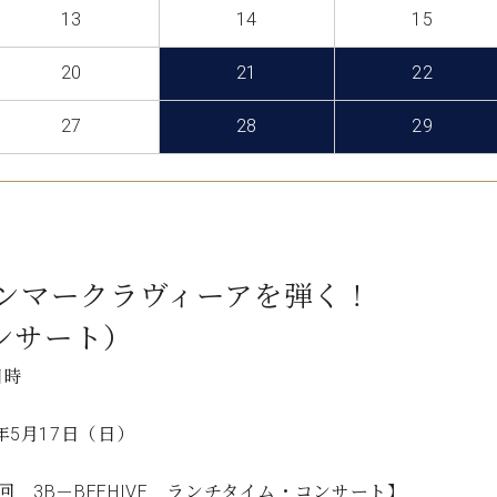
C.ベヒシュタイン コンサート
13
14
15
代理店主催イベント
音楽教室
アップライトピアノ
20
21
22
コンクール
声
27
28
29
音楽教室
調律)
ンマークラヴィーアを弾く！
ンサート）
日時
6年5月17日（日）
回 3B－BEEHIVE ランチタイム・コンサート】