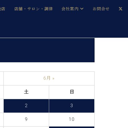
扱店
店舗・サロン・調律
会社案内
お問合せ
企業情報
メルマガ登録
採用情報
ベヒシュタイン・サロン会員
本社：八王子・技術営業センター
ベヒシュタイン・ジャパンブログ
6月 »
土
日
中古】
2
3
9
10