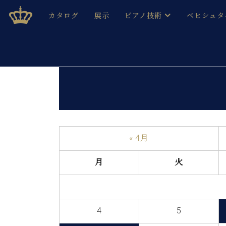
Skip
ベヒシュタインジャパン公式サイト
BECHSTEIN JAPAN Official Site
カタログ
展示
ピアノ技術
ベヒシュタ
to
content
ベヒシュタインのグランドピ
ドイツの名
作ること
ベヒシュタインで、 演奏したい！ 学びたい！ 録音した
C.ベヒシュタイン コンサート / C.ベヒシュタイ
ブランドヒ
音色とタッチ
ベヒシュタイン・
趣味から本格的に学ぶ方まで大歓迎。
音楽家達の
C.ベヒシュタイン コンサート
ベヒシュタイン・ジャパンの
み
ベヒシュタイン・セントラム 東
ベヒシュタ
« 4月
ピアノ製造番号
店長ご挨拶
ベヒシュタ
月
火
展示情報
ホール・スタジオレンタル
ベヒシュタ
ホール・スタジオ空き状況
動画収録サービス
4
5
納入実績 
音楽教室
ピアノのコンシェルジュ