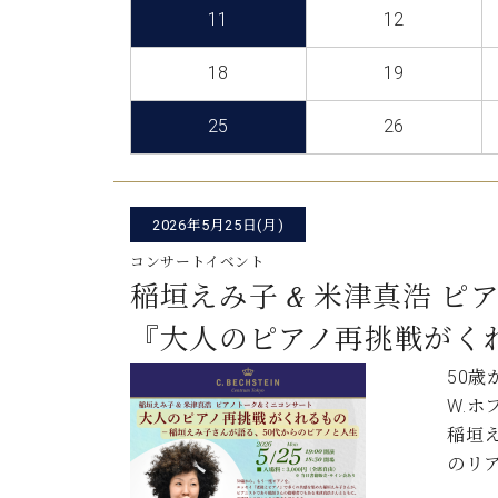
C.ベヒシュタイン コンサート
11
12
アクセス
納入実績 
グランドピアノ
セントラム東京のご案内(PDF)
18
19
お問い合わせ
ご愛用者の
C.ベヒシュタイン アカデミー
25
26
アーティストカスタマーサービス(
W.ホフマン プロフェッショナル
アフターサービス(調律)
W.ホフマン トラディション
2026年5月25日(月)
調律師紹介
調律料金表
コンサートイベント
お問い合わせ
W.ホフマン ヴィジョン
稲垣えみ⼦ & 米津真浩 
尾山調律師のブログ Die Musikgasse（音楽の小道）
『⼤⼈のピアノ再挑戦がくれ
C.BECHSTEIN Digital(ベヒシュタイン デジタル)
50
W.
稲垣
のリ