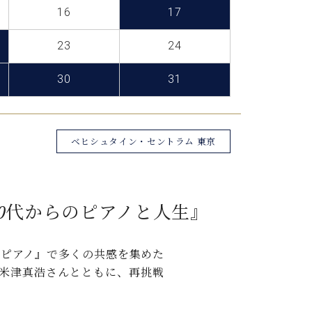
C.ベヒシュタイン レジデンス
16
17
アップライトピアノ
23
24
30
31
ベヒシュタイン・セントラム 東京
50代からのピアノと⼈⽣』
とピアノ』で多くの共感を集めた
米津真浩さんとともに、再挑戦