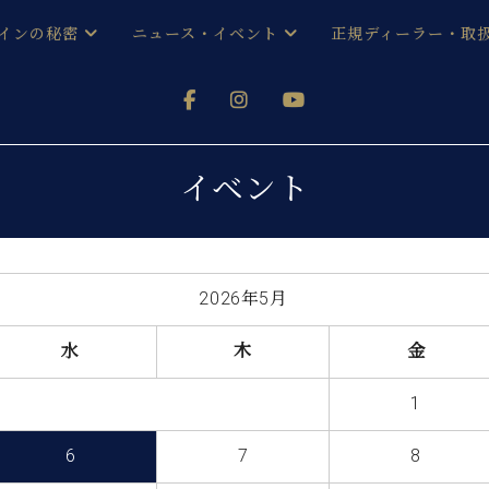
インの秘密
ニュース・イベント
正規ディーラー・取
アノを
器ベヒシュタイン
メルマガ会員登録ご案内
い！ という方は、お近くの直営店舗まで
オンライン試弾
ン レジデンス
ストリー
各店舗からのお知らせ
イベント
(入荷情報等)
シューレ音楽教室
声
/
C.ベヒシュタイン レジデンス
取り組
プレスリリース
(お知らせ・メディア情報)
京
インの音色
2026年5月
キャンペーン
スタッフご挨拶
インを弾く前に
水
木
金
技術者紹介
展示情報【ユーロピアノ特選
コンサート
1
イン・シューレ
イベント情報
八王子工房ブログ
レッスンイベント
6
7
8
ホール・スタジオ
アクセス
お問い合わせ