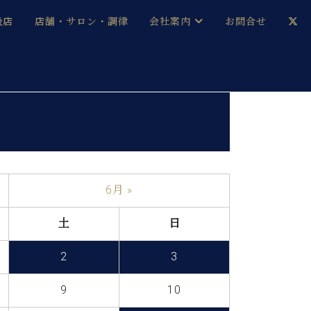
扱店
店舗・サロン・調律
会社案内
お問合せ
企業情報
メルマガ登録
採用情報
ベヒシュタイン・サロン会員
本社：八王子・技術営業センター
ベヒシュタイン・ジャパンブログ
6月 »
土
日
中古】
2
3
9
10