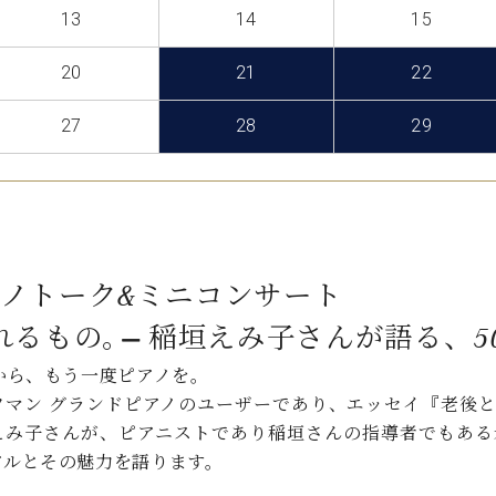
C.ベヒシュタイン コンサート
13
14
15
代理店主催イベント
音楽教室
アップライトピアノ
20
21
22
コンクール
声
27
28
29
音楽教室
調律)
ピアノトーク&ミニコンサート
るもの。 ̶̶ 稲垣えみ⼦さんが語る、
歳から、もう一度ピアノを。
ホフマン グランドピアノのユーザーであり、エッセイ『老後
えみ子さんが、ピアニストであり稲垣さんの指導者でもある
アルとその魅力を語ります。