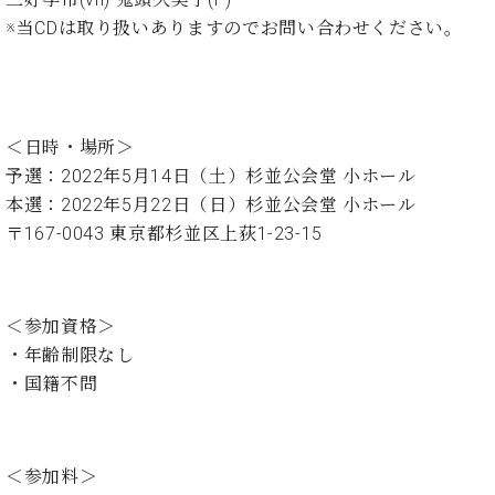
ト
ジオ
※当CDは取り扱いありますのでお問い合わせください。
ピ
レン
ア
タル
ノ
ホー
ル・
C.
スタ
＜日時・場所＞
ベ
ジオ
予選：2022年5月14日（土）杉並公会堂 小ホール
ヒ
空き
本選：2022年5月22日（日）杉並公会堂 小ホール
シ
状況
ュ
〒167-0043 東京都杉並区上荻1-23-15
動
タ
画
イ
収
ン
録
＜参加資格＞
レ
サ
ジ
・年齢制限なし
ー
デ
ビ
・国籍不問
ン
ス
ス
音
ア
楽
ッ
＜参加料＞
教