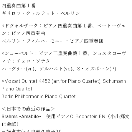
・
ス
ベ
ノ
四重奏曲第１番
セ
タ
ン
ン
ギリロフ・クァルテット・ベルリン
ジ
ト
ト
C.
オ
ラ
ベ
※ドヴォルザーク：ピアノ四重奏曲第１番、ベートーヴェ
ム
ヒ
コ
ン：ピアノ四重奏曲
東
シ
納
ン
ベルリン・フィルハーモニー・ピアノ四重奏団
京
ュ
入
ク
タ
実
ー
※シューベルト：ピアノ三重奏曲第１番、ショスタコーヴ
イ
績
ル
店
ィチ：チェロ・ソナタ
ン
音
長
ハーグナー(vn)、ゲルハルト(vc)、S・オズボーン(P)
コ
楽
ご
音
ン
教
挨
楽
※Mozart Quintet K452 (arr.for Piano Quartet), Schumann
サ
室
拶
教
Piano Quartet
ー
展
室
ト
Berlin Philharmonic Piano Quartet
示
ご
ア
情
愛
＜日本での直近の作品＞
ッ
報
用
プ
Brahms -Amabile-
使用ピアノC. Bechstein EN（小出郷文
ホー
者
ラ
ル・
化会館）
の
イ
スタ
三好孝市(vn) 鬼頭久美子(P)
声