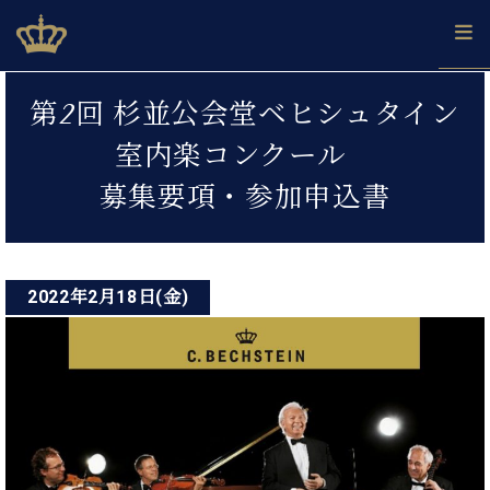
Skip
ベヒシュタインジャパン公式サイト
BECHSTEIN JAPAN Official Site
to
content
投
カ
第2回 杉並公会堂ベヒシュタイン
タ
稿
ベ
ベ
ド
メ
企
ロ
室内楽コンクール
C.
ナ
ヒ
ヒ
イ
ル
業
グ
ベ
シ
シ
ツ
マ
情
募集要項・参加申込書
ビ
ヒ
ュ
ュ
の
ガ
報
シ
ゲ
タ
展
タ
名
会
ュ
イ
示
イ
器
員
ー
採
タ
ン
ン
ベ
登
用
イ
2022年2月18日(金)
シ
で、
の
ヒ
録
情
ン
ピ
演
グ
シ
ご
ョ
報
コ
ア
奏
ラ
ュ
案
ン
ノ
ン
し
ン
タ
内
サ
技
ベ
た
ド
イ
ー
術
ヒ
い！
ピ
ン
各
ト /
シ
学
ア
店
C.
ュ
び
ノ
ブ
舗
ベ
ベ
タ