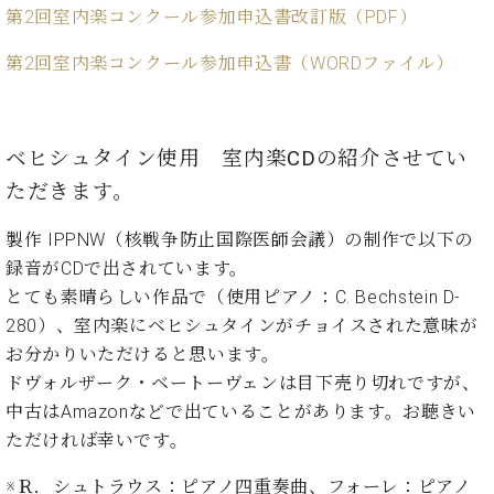
ン
迎。
第2回室内楽コンクール参加申込書改訂版（PDF）
サ
ベ
会
ベヒ
ー
C.
ヒ
第2回室内楽コンクール参加申込書（WORDファイル）
社
シュ
ト
ベ
シ
案
ヒ
タイ
ュ
内
シ
タ
レ
ン・
ュ
ベヒシュタイン使用 室内楽CDの紹介させてい
イ
ッ
シュ
タ
お
ン・
ス
ただきます。
イ
ーレ
問
シ
ン
ン
合
ュ
イ
音楽
製作 IPPNW（核戦争防止国際医師会議）の制作で以下の
コ
せ
ー
ベ
教室
録音がCDで出されています。
ン
レ
ン
サ
とても素晴らしい作品で（使用ピアノ：C. Bechstein D-
ト
ー
280）、室内楽にベヒシュタインがチョイスされた意味が
納
ベ
ト
お分かりいただけると思います。
入
代
ヒ
グ
ドヴォルザーク・ベートーヴェンは目下売り切れですが、
シ
実
理
ラ
ュ
績
店
中古はAmazonなどで出ていることがあります。お聴きい
ン
タ
ホ
主
ただければ幸いです。
ド
イ
ー
催
ピ
ン
ル・
イ
※Ｒ．シュトラウス：ピアノ四重奏曲、フォーレ：ピアノ
ア