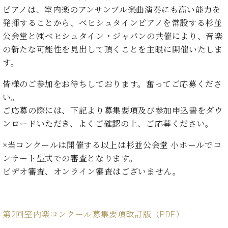
イ
ュ
ブ
ジ
(お
で
ピアノは、室内楽のアンサンブル楽曲演奏にも高い能力を
ン
タ
ロ
正
ャ
知
発揮することから、ベヒシュタインピアノを常設する杉並
コ
イ
グ
オンライン試弾
規
パ
ら
ン
ン
公会堂と㈱ベヒシュタイン・ジャパンの共催により、音楽
デ
ン
せ・
メルマガ登録
サ
の
ィ
の新たな可能性を見出して頂くことを主眼に開催いたしま
の
メ
ー
音
ー
す。
取
デ
趣
ト
色
ラ
り
ィ
味
/
ー・
皆様のご参加をお待ちしております。奮ってご応募くださ
組
ア
か
C.
取
ベ
み
情
い。
ら
ベ
扱
ヒ
報)
ご応募の際には、下記より募集要項及び参加申込書をダウ
本
ヒ
店
シ
格
ンロードいただき、よくご確認の上、ご応募ください。
シ
ピ
ュ
的
ュ
ア
キ
タ
※当コンクールは開催する以上は杉並公会堂 小ホールでコ
に
タ
ノ
ャ
店
イ
学
イ
製
ン
舗・
ンサート型式での審査となります。
ン
ぶ
ン
造
ペ
サ
ビデオ審査、オンライン審査はございません。
を
方
レ
番
ー
ロ
弾
ま
ジ
号
ン
ン・
く
で
デ
調
前
大
ン
律
第2回室内楽コンクール募集要項改訂版（PDF）
に
コ
歓
ス