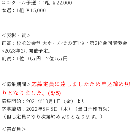
プ
室
コンクール予選 ：1組 ￥22,000
ラ
ピ
本選：1組 ￥15,000
イ
ア
ト
ノ
ピ
の
ア
コ
＜表彰・賞＞
ノ
ン
正賞：杉並公会堂 大ホールでの第1位・第2位合同演奏会
シ
※2023年2月開催予定。
ェ
C.
副賞：1位 10万円 2位 5万円
ル
ベ
ジ
ヒ
ュ
シ
ア
ュ
応募定員に達しましたため申込締め切
＜募集期間＞
ク
タ
りとなりました。(5/5)
セ
イ
ス
募集開始：2021年10月1日（金）より
ン
セン
ア
応募締切：2022年5月5日（木）（当日消印有効）
トラ
カ
（但し定員になり次第締め切りとなります。）
ム東
デ
京の
ミ
＜審査員＞
ご案