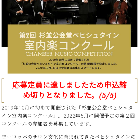
た
を
ラ
か
ヒ
ヒ
イ
い！
作
ン
ら
シ
シ
ン・
録
る
ド
の
ュ
ュ
サ
音
こ
ヒ
お
タ
タ
ロ
し
と
ス
知
イ
イ
ン
た
ト
ら
ン
ン
会
い！
音
リ
せ
レ
の
員
と
色
ー
(入
ジ
秘
い
と
荷
デ
密
う
ベ
タ
情
ン
音
方
ヒ
ッ
報
ス
楽
は、
シ
チ
等)
ニ
家
お
応募定員に達しましたため申込締
ュ
ュ
達
近
タ
ー
め切りとなりました。(5/5)
ベ
の
プ
く
C.
イ
ス・
ヒ
声
レ
の
ベ
ン・
イ
2019年10月に初めて開催された「杉並公会堂ベヒシュタ
シ
ス
直
ヒ
ジ
ベ
イン室内楽コンクール」。2022年5月に開催予定の第２回
ュ
リ
営
シ
ベ
ャ
ン
タ
リ
店
コンクールの参加者を募集しています。
ュ
ヒ
パ
ト
イ
ー
舗
タ
シ
ン
ン・
ス
ヨーロッパのサロン文化に育まれてきたベヒシュタインの
ま