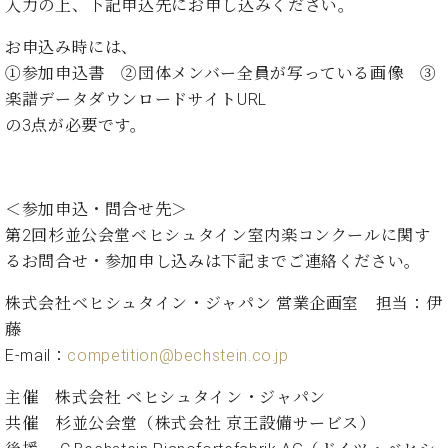
入力の上、下記申込先にお申し込みください。
ーロ
ピア
お申込み時には、
C.BECHSTEIN
ノ特
①
参加申込書
②団体メンバー全員が写っている画像 ③
Digital(ベ
選中
ヒ
楽譜データダウンロードサイトURL
古】
シ
の3点が必要です。
イ
ュ
ベ
タ
ン
イ
ト
ン
＜参加申込・問合せ先＞
情
デ
第2回杉並公会堂ベヒシュタイン室内楽コンクールに関す
報
ジ
るお問合せ・参加申し込みは下記までご連絡ください。
八
タ
王
ル)
株式会社ベヒシュタイン・ジャパン 営業企画室 担当：伊
子
工
藤
房
E-mail：
competition@bechstein.co.jp
ブ
ロ
主催
株式会社 ベヒシュタイン・ジャパン
グ
共催
杉並公会堂（株式会社 京王設備サービス）
ア