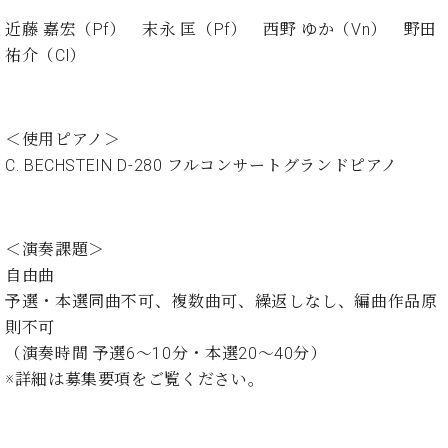
ー
内
近藤 嘉宏（Pf） 末永 匡（Pf） 西野 ゆか（Vn） 野田
(PDF)
祐介（Cl）
W.
お
ホ
問
フ
い
マ
合
＜使用ピアノ＞
ン
わ
C. BECHSTEIN D‐280 フルコンサートグランドピアノ
プ
せ
ロ
フ
ェ
＜演奏課題＞
本
ッ
社
自由曲
シ
：
ョ
予選・本選同曲不可、複数曲可、繰返しなし、編曲作品原
八
ナ
則不可
王
ル
子
（演奏時間 予選6～10分・本選20～40分）
・
※詳細は
募集要項
をご覧ください。
技
W.
術
ホ
営
フ