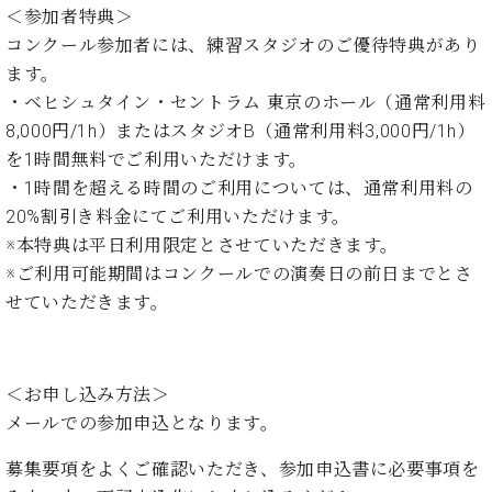
業
＜参加者特典＞
マ
セ
ン
コンクール参加者には、練習スタジオのご優待特典があり
ン
ト
タ
ます。
ー
ラ
・ベヒシュタイン・セントラム 東京のホール（通常利用料
デ
8,000円/1h）またはスタジオB（通常利用料3,000円/1h）
ィ
ス
を1時間無料でご利用いただけます。
シ
タ
・1時間を超える時間のご利用については、通常利用料の
ョ
ッ
ン
20%割引き料金にてご利用いただけます。
フ
※本特典は平日利用限定とさせていただきます。
ご
W.
挨
※ご利用可能期間はコンクールでの演奏日の前日までとさ
ホ
拶
せていただきます。
フ
技
マ
術
ン
者
ヴ
紹
＜お申し込み方法＞
ィ
介
メールでの参加申込となります。
ジ
展示
ョ
情報
募集要項
をよくご確認いただき、
参加申込書
に必要事項を
ン
【ユ