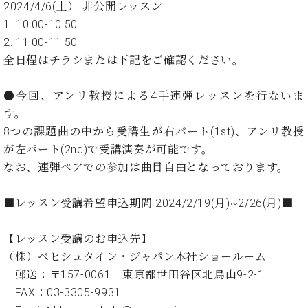
ン
2024/4/6(土） 非公開レッスン
迎。
サ
ベ
1. 10:00-10:50
会
ベヒ
ー
C.
ヒ
社
2. 11:00-11:50
シュ
ト
ベ
シ
案
全日程はチラシまたは下記をご確認ください。
ヒ
タイ
ュ
内
シ
タ
レ
ン・
ュ
●今回、アンリ教授による4手連弾レッスンを行ないま
イ
ッ
シュ
タ
お
す。
ン・
ス
イ
ーレ
問
シ
ン
8つの課題曲の中から受講生が右パート(1st)、アンリ教授
ン
合
ュ
イ
音楽
が左パート(2nd)で受講演奏が可能です。
コ
せ
ー
ベ
教室
なお、連弾ペアでの参加は曲目自由となっております。
ン
レ
ン
サ
ト
ー
■レッスン受講希望申込期間 2024/2/19(月)~2/26(月)■
納
ベ
ト
入
代
ヒ
グ
【レッスン受講のお申込先】
シ
実
理
ラ
ュ
績
店
（株）ベヒシュタイン・ジャパン本社ショールーム
ン
タ
ホ
主
郵送：〒157-0061 東京都世田谷区北烏山9-2-1
ド
イ
ー
催
ピ
FAX：03-3305-9931
ン
ル・
イ
ア