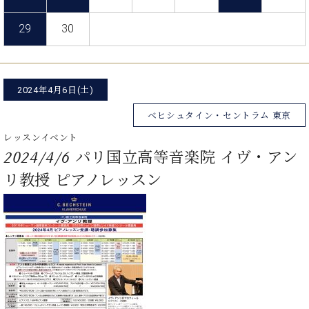
た
を
ラ
か
ヒ
ヒ
イ
い！
作
ン
ら
シ
29
30
シ
ン・
録
る
ド
の
ュ
ュ
サ
音
こ
ヒ
お
タ
タ
ロ
し
と
ス
知
イ
イ
ン
た
ト
ら
ン
ン
2024年4月6日(土)
会
い！
音
リ
せ
レ
の
員
と
色
ー
(入
ベヒシュタイン・セントラム 東京
ジ
秘
い
と
荷
デ
密
う
レッスンイベント
ベ
タ
情
ン
音
方
2024/4/6 パリ国立高等音楽院 イヴ・アン
ヒ
ッ
報
ス
楽
は、
シ
チ
等)
リ教授 ピアノレッスン
ニ
家
お
ュ
ュ
達
近
タ
ー
ベ
の
プ
く
C.
イ
ス・
ヒ
声
レ
の
ベ
ン・
イ
シ
ス
直
ヒ
ジ
ベ
ュ
リ
営
シ
ベ
ャ
ン
タ
リ
店
ュ
ヒ
パ
ト
イ
ー
舗
タ
シ
ン
ン・
ス
ま