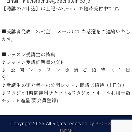
・
Email：klavierschule@bechstein.co.jp
ス
ベ
ノ
セ
【聴講のお申込】は上記FAX,E-mailで随時受付中です。
タ
ン
ン
ジ
ト
ト
C.
オ
ラ
ベ
ム
ヒ
■受講者発表 3/8(金) メールにて当落選をご連絡いたし
コ
東
シ
納
ン
ます。
京
ュ
入
ク
タ
実
ー
■レッスン受講生の特典
イ
績
ル
店
♪レッスン受講証明書の交付
ン
音
長
♪公開レッスン聴講ご招待（1日
コ
楽
ご
音
ン
分）
教
挨
楽
サ
室
拶
♪受講生の紹介者への公開レッスン聴講ご招待（1日分）
教
ー
展
♪スタジオ1時間無料チケット&スタジオ・ホール利用半額
室
ト
示
ご
チケット進呈(要会員登録)
ア
情
愛
ッ
報
用
プ
ホー
者
ラ
ル・
Copyright 2026 All Rights reserved by
BECHSTEIN
の
イ
スタ
JAPAN
声