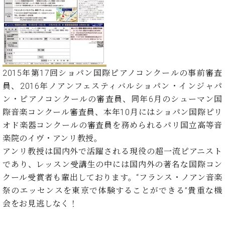
イ
ュ
ブ
ジ
(お
で
ン
タ
ロ
正
ャ
知
コ
イ
グ
オンライン試弾
規
パ
ら
ン
ン
デ
ン
せ・
メルマガ登録
サ
の
ィ
の
メ
ー
音
ー
取
デ
趣
ト
色
ラ
2015年第17回ショパン国際ピアノコンクールの事前審査
り
ィ
味
/
ー・
組
ア
員、2016年ノアンフェスティバルショパン・インジャパ
か
C.
取
ベ
み
情
ン・ピアノコンクールの審査員、同年6月のシューマン国
ら
ベ
扱
ヒ
報)
本
ヒ
際音楽コンクール審査員、本年10月にはショパン国際ピリ
店
シ
格
シ
ピ
オド楽器コンクールの審査員を務められるパリ国立高等音
ュ
的
ュ
ア
キ
タ
楽院のイヴ・アンリ教授。
に
タ
ノ
ャ
店
イ
アンリ教授は国内外で活躍される現役の超一流ピアニスト
学
イ
製
ン
舗・
ン
であり、レッスン受講生の中には国内外の著名な国際コン
ぶ
ン
造
ペ
サ
を
方
クール受賞者も輩出しております。“フランス・ノアン音楽
レ
番
ー
ロ
弾
ま
ジ
号
ン
ン・
祭のエッセンスを東京で体験することができる”貴重な機
く
で
デ
調
会をお見逃しなく！
前
大
ン
律
に
コ
歓
ス