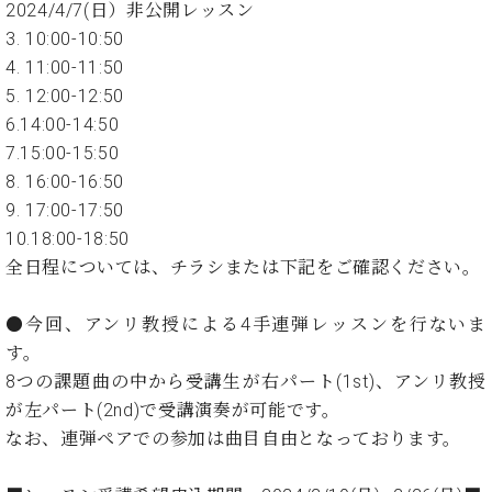
ン
2024/4/7(日）非公開レッスン
迎。
サ
ベ
3. 10:00-10:50
会
ベヒ
ー
C.
ヒ
社
4. 11:00-11:50
シュ
ト
ベ
シ
案
5. 12:00-12:50
ヒ
タイ
ュ
内
6.14:00-14:50
シ
タ
レ
ン・
ュ
7.15:00-15:50
イ
ッ
シュ
タ
お
8. 16:00-16:50
ン・
ス
イ
ーレ
問
シ
ン
9. 17:00-17:50
ン
合
ュ
イ
音楽
10.18:00-18:50
コ
せ
ー
ベ
教室
全日程については、チラシまたは下記をご確認ください。
ン
レ
ン
サ
ト
ー
●今回、アンリ教授による4手連弾レッスンを行ないま
納
ベ
ト
す。
入
代
ヒ
グ
8つの課題曲の中から受講生が右パート(1st)、アンリ教授
シ
実
理
ラ
ュ
績
店
が左パート(2nd)で受講演奏が可能です。
ン
タ
ホ
主
なお、連弾ペアでの参加は曲目自由となっております。
ド
イ
ー
催
ピ
ン
ル・
イ
ア