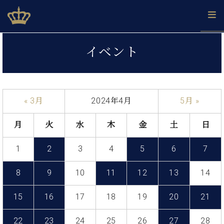
Skip
ベヒシュタインジャパン公式サイト
BECHSTEIN JAPAN Official Site
to
content
カ
イベント
タ
ベ
ベ
ド
メ
企
ロ
C.
ヒ
ヒ
イ
ル
業
グ
ベ
シ
シ
ツ
マ
情
ヒ
ュ
ュ
の
ガ
報
« 3月
2024年4月
5月 »
シ
タ
展
タ
名
会
ュ
イ
示
イ
器
員
採
タ
月
火
水
木
金
土
日
ン
ン
ベ
登
用
イ
で、
の
ヒ
録
情
ン
ピ
演
1
2
3
4
5
6
7
グ
シ
ご
報
コ
ア
奏
ラ
ュ
案
ン
ノ
し
ン
タ
内
8
9
10
11
12
13
14
サ
技
ベ
た
ド
イ
ー
術
ヒ
い！
ピ
ン
15
16
17
18
19
20
21
各
ト /
シ
学
ア
店
C.
ュ
び
ノ
ブ
舗
22
23
24
25
26
27
28
ベ
ベ
タ