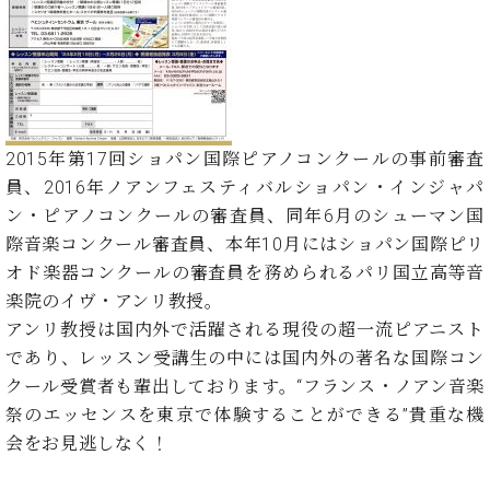
イ
ュ
ブ
ジ
(お
で
ン
タ
ロ
正
ャ
知
コ
イ
グ
オンライン試弾
規
パ
ら
ン
ン
デ
ン
せ・
メルマガ登録
サ
の
ィ
の
メ
ー
音
ー
取
デ
趣
ト
色
ラ
2015年第17回ショパン国際ピアノコンクールの事前審査
り
ィ
味
/
ー・
組
ア
員、2016年ノアンフェスティバルショパン・インジャパ
か
C.
取
ベ
み
情
ン・ピアノコンクールの審査員、同年6月のシューマン国
ら
ベ
扱
ヒ
報)
本
ヒ
際音楽コンクール審査員、本年10月にはショパン国際ピリ
店
シ
格
シ
ピ
オド楽器コンクールの審査員を務められるパリ国立高等音
ュ
的
ュ
ア
キ
タ
楽院のイヴ・アンリ教授。
に
タ
ノ
ャ
店
イ
アンリ教授は国内外で活躍される現役の超一流ピアニスト
学
イ
製
ン
舗・
ン
であり、レッスン受講生の中には国内外の著名な国際コン
ぶ
ン
造
ペ
サ
を
方
クール受賞者も輩出しております。“フランス・ノアン音楽
レ
番
ー
ロ
弾
ま
ジ
号
ン
ン・
祭のエッセンスを東京で体験することができる”貴重な機
く
で
デ
調
会をお見逃しなく！
前
大
ン
律
に
コ
歓
ス