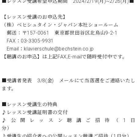
・
■レッスン受講希望申込期間 2024/2/19(月)~2/26(月)■
ス
ベ
ノ
セ
タ
ン
ン
【レッスン受講のお申込先】
ジ
ト
ト
C.
オ
（株）ベヒシュタイン・ジャパン本社ショールーム
ラ
ベ
ム
ヒ
郵送：〒157-0061 東京都世田谷区北烏山9-2-1
コ
東
シ
納
ン
FAX：03-3305-9931
京
ュ
入
ク
Email：klavierschule@bechstein.co.jp
タ
実
ー
【聴講のお申込】は上記FAX,E-mailで随時受付中です。
イ
績
ル
店
ン
音
長
コ
楽
ご
音
ン
■受講者発表 3/8(金) メールにて当落選をご連絡いたし
教
挨
楽
サ
室
拶
ます。
教
ー
展
室
ト
示
ご
■レッスン受講生の特典
ア
情
愛
♪レッスン受講証明書の交付
ッ
報
用
プ
♪公開レッスン聴講ご招待（1日
ホー
者
ラ
ル・
分）
の
イ
スタ
♪受講生の紹介者への公開レッスン聴講ご招待（1日分）
声