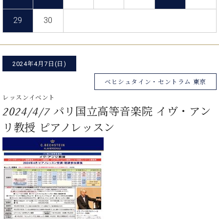
た
を
ラ
か
ヒ
ヒ
イ
い！
作
ン
ら
シ
29
30
シ
ン・
録
る
ド
の
ュ
ュ
サ
音
こ
ヒ
お
タ
タ
ロ
し
と
ス
知
イ
イ
ン
た
ト
ら
ン
ン
2024年4月7日(日)
会
い！
音
リ
せ
レ
の
員
と
色
ー
(入
ベヒシュタイン・セントラム 東京
ジ
秘
い
と
荷
デ
密
う
レッスンイベント
ベ
タ
情
ン
音
方
2024/4/7 パリ国立高等音楽院 イヴ・アン
ヒ
ッ
報
ス
楽
は、
シ
チ
等)
リ教授 ピアノレッスン
ニ
家
お
ュ
ュ
達
近
タ
ー
ベ
の
プ
く
C.
イ
ス・
ヒ
声
レ
の
ベ
ン・
イ
シ
ス
直
ヒ
ジ
ベ
ュ
リ
営
シ
ベ
ャ
ン
タ
リ
店
ュ
ヒ
パ
ト
イ
ー
舗
タ
シ
ン
ン・
ス
ま