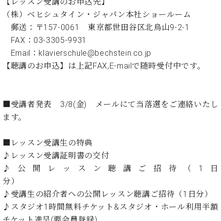
・
【レッスン受講のお申込先】
ス
ベ
ノ
セ
（株）ベヒシュタイン・ジャパン本社ショールーム
タ
ン
ン
郵送：〒157-0061 東京都世田谷区北烏山9-2-1
ジ
ト
ト
C.
オ
FAX：03-3305-9931
ラ
ベ
ム
ヒ
Email：klavierschule@bechstein.co.jp
コ
東
シ
納
ン
【聴講のお申込】は上記FAX,E-mailで随時受付中です。
京
ュ
入
ク
タ
実
ー
イ
績
ル
店
■受講者発表 3/8(金) メールにて当落選をご連絡いたし
ン
音
長
ます。
コ
楽
ご
音
ン
教
挨
楽
サ
室
拶
■レッスン受講生の特典
教
ー
展
♪レッスン受講証明書の交付
室
ト
示
ご
♪公開レッスン聴講ご招待（1日
ア
情
愛
分）
ッ
報
用
プ
♪受講生の紹介者への公開レッスン聴講ご招待（1日分）
ホー
者
ラ
ル・
♪スタジオ1時間無料チケット&スタジオ・ホール利用半額
の
イ
スタ
チケット進呈(要会員登録)
声