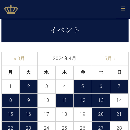
Skip
ベヒシュタインジャパン公式サイト
BECHSTEIN JAPAN Official Site
to
content
カ
イベント
タ
ベ
ベ
ド
メ
企
ロ
C.
ヒ
ヒ
イ
ル
業
グ
ベ
シ
シ
ツ
マ
情
ヒ
ュ
ュ
の
ガ
報
« 3月
2024年4月
5月 »
シ
タ
展
タ
名
会
ュ
イ
示
イ
器
員
採
タ
月
火
水
木
金
土
日
ン
ン
ベ
登
用
イ
で、
の
ヒ
録
情
ン
ピ
演
1
2
3
4
5
6
7
グ
シ
ご
報
コ
ア
奏
ラ
ュ
案
ン
ノ
し
ン
タ
内
8
9
10
11
12
13
14
サ
技
ベ
た
ド
イ
ー
術
ヒ
い！
ピ
ン
15
16
17
18
19
20
21
各
ト /
シ
学
ア
店
C.
ュ
び
ノ
ブ
舗
22
23
24
25
26
27
28
ベ
ベ
タ