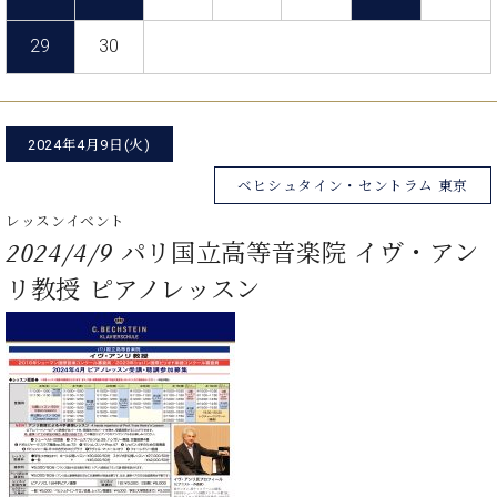
た
を
ラ
か
ヒ
ヒ
イ
い！
作
ン
ら
シ
29
30
シ
ン・
録
る
ド
の
ュ
ュ
サ
音
こ
ヒ
お
タ
タ
ロ
し
と
ス
知
イ
イ
ン
た
ト
ら
ン
ン
2024年4月9日(火)
会
い！
音
リ
せ
レ
の
員
と
色
ー
(入
ベヒシュタイン・セントラム 東京
ジ
秘
い
と
荷
デ
密
う
レッスンイベント
ベ
タ
情
ン
音
方
2024/4/9 パリ国立高等音楽院 イヴ・アン
ヒ
ッ
報
ス
楽
は、
シ
チ
等)
リ教授 ピアノレッスン
ニ
家
お
ュ
ュ
達
近
タ
ー
ベ
の
プ
く
C.
イ
ス・
ヒ
声
レ
の
ベ
ン・
イ
シ
ス
直
ヒ
ジ
ベ
ュ
リ
営
シ
ベ
ャ
ン
タ
リ
店
ュ
ヒ
パ
ト
イ
ー
舗
タ
シ
ン
ン・
ス
ま