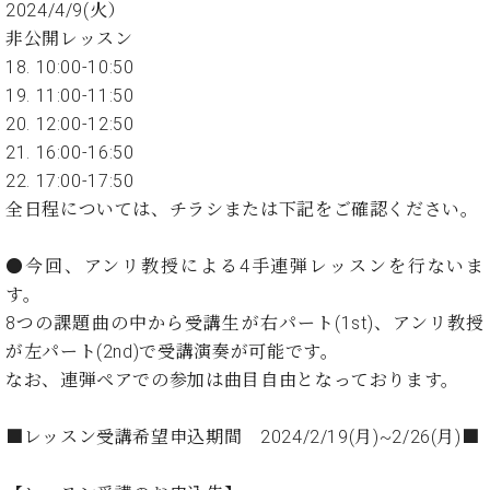
ン
2024/4/9(火）
迎。
サ
ベ
非公開レッスン
会
ベヒ
ー
C.
ヒ
社
18. 10:00-10:50
シュ
ト
ベ
シ
案
19. 11:00-11:50
ヒ
タイ
ュ
内
20. 12:00-12:50
シ
タ
レ
ン・
ュ
21. 16:00-16:50
イ
ッ
シュ
タ
お
22. 17:00-17:50
ン・
ス
イ
ーレ
問
シ
ン
全日程については、チラシまたは下記をご確認ください。
ン
合
ュ
イ
音楽
コ
せ
ー
ベ
教室
●今回、アンリ教授による4手連弾レッスンを行ないま
ン
レ
ン
サ
す。
ト
ー
8つの課題曲の中から受講生が右パート(1st)、アンリ教授
納
ベ
ト
が左パート(2nd)で受講演奏が可能です。
入
代
ヒ
グ
なお、連弾ペアでの参加は曲目自由となっております。
シ
実
理
ラ
ュ
績
店
ン
タ
ホ
主
■レッスン受講希望申込期間 2024/2/19(月)~2/26(月)■
ド
イ
ー
催
ピ
ン
ル・
イ
ア