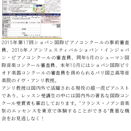
イ
ュ
ブ
ジ
(お
で
ン
タ
ロ
正
ャ
知
コ
イ
グ
オンライン試弾
規
パ
ら
ン
ン
デ
ン
せ・
メルマガ登録
サ
の
ィ
の
メ
ー
音
ー
取
デ
趣
ト
色
ラ
2015年第17回ショパン国際ピアノコンクールの事前審査
り
ィ
味
/
ー・
組
ア
員、2016年ノアンフェスティバルショパン・インジャパ
か
C.
取
ベ
み
情
ン・ピアノコンクールの審査員、同年6月のシューマン国
ら
ベ
扱
ヒ
報)
本
ヒ
際音楽コンクール審査員、本年10月にはショパン国際ピリ
店
シ
格
シ
ピ
オド楽器コンクールの審査員を務められるパリ国立高等音
ュ
的
ュ
ア
キ
タ
楽院のイヴ・アンリ教授。
に
タ
ノ
ャ
店
イ
アンリ教授は国内外で活躍される現役の超一流ピアニスト
学
イ
製
ン
舗・
ン
であり、レッスン受講生の中には国内外の著名な国際コン
ぶ
ン
造
ペ
サ
を
方
クール受賞者も輩出しております。“フランス・ノアン音楽
レ
番
ー
ロ
弾
ま
ジ
号
ン
ン・
祭のエッセンスを東京で体験することができる”貴重な機
く
で
デ
調
会をお見逃しなく！
前
大
ン
律
に
コ
歓
ス