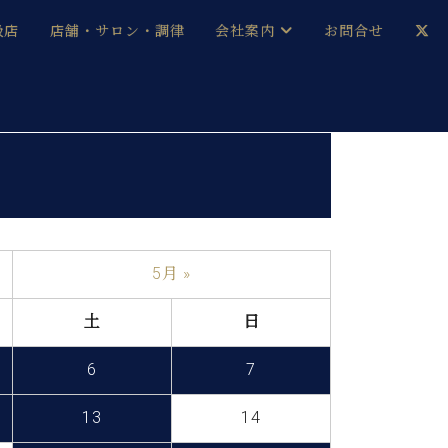
扱店
店舗・サロン・調律
会社案内
お問合せ
企業情報
メルマガ登録
採用情報
ベヒシュタイン・サロン会員
本社：八王子・技術営業センター
ベヒシュタイン・ジャパンブログ
5月 »
土
日
中古】
6
7
13
14