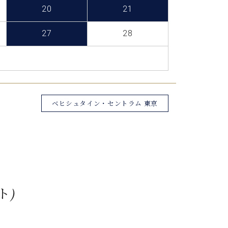
C.ベヒシュタイン レジデンス
20
21
アップライトピアノ
27
28
ベヒシュタイン・セントラム 東京
ト)