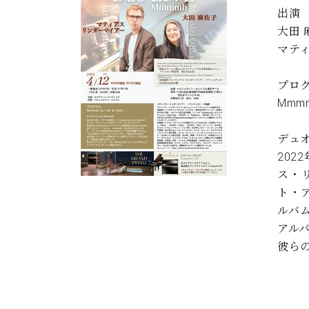
出演
大田 
マティ
プロ
Mmmm
デュオ
202
ス・リ
ト・ア
ルバ
アル
彼らの