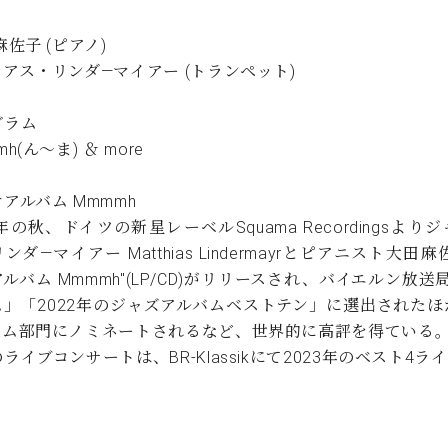
麻佐子 (ピアノ)
アス・リンダ―マイアー (トランペット)
グラム
h(ん～ま) ＆ more
アルバム Mmmmh
2年の秋、ドイツの新星レーベルSquama Recordings
ンダ―マイアー Matthias Lindermayrとピアニスト大田麻
ルバム Mmmmh"(LP/CD)がリリースされ、バイエルン放送局B
ム」「2022年のジャズアルバムベストテン」に選出されたほ
バム部門にノミネートされるなど、世界的に高評を得ている
ライブコンサートは、BR-Klassikにて2023年のベスト