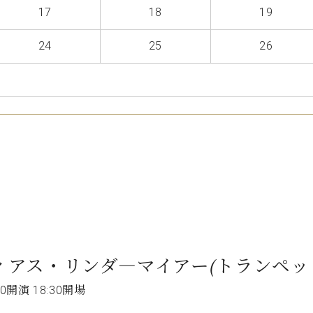
C.ベヒシュタイン コンサート
17
18
19
代理店主催イベント
音楽教室
アップライトピアノ
24
25
26
コンクール
声
音楽教室
調律)
ティアス・リンダ―マイアー(トランペッ
0開演 18:30開場