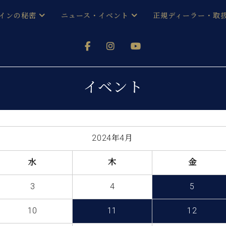
インの秘密
ニュース・イベント
正規ディーラー・取
アノを
器ベヒシュタイン
メルマガ会員登録ご案内
い！ という方は、お近くの直営店舗まで
オンライン試弾
ン レジデンス
ストリー
各店舗からのお知らせ
イベント
(入荷情報等)
シューレ音楽教室
声
/
C.ベヒシュタイン レジデンス
取り組
プレスリリース
(お知らせ・メディア情報)
京
インの音色
2024年4月
キャンペーン
スタッフご挨拶
インを弾く前に
水
木
金
技術者紹介
展示情報【ユーロピアノ特選
コンサート
3
4
5
イン・シューレ
イベント情報
八王子工房ブログ
レッスンイベント
10
11
12
ホール・スタジオ
アクセス
お問い合わせ