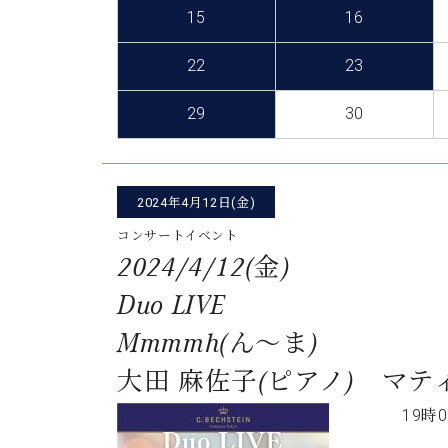
C.ベヒシュタイン コンサート
15
16
アクセス
納入実績 
グランドピアノ
セントラム東京のご案内(PDF)
22
23
お問い合わせ
ご愛用者の
C.ベヒシュタイン アカデミー
29
30
アーティストカスタマーサービス(
W.ホフマン プロフェッショナル
アフターサービス(調律)
W.ホフマン トラディション
2024年4月12日(金)
調律師紹介
調律料金表
コンサートイベント
お問い合わせ
W.ホフマン ヴィジョン
2024/4/12(金)
尾山調律師のブログ Die Musikgasse（音楽の小道）
Duo LIVE
C.BECHSTEIN Digital(ベヒシュタイン デジタル)
Mmmmh(ん～ま)
大田 麻佐子(ピアノ) マ
19時0