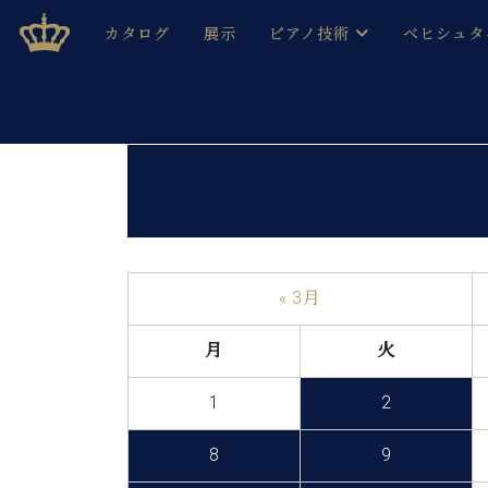
Skip
ベヒシュタインジャパン公式サイト
BECHSTEIN JAPAN Official Site
カタログ
展示
ピアノ技術
ベヒシュタ
to
content
ベヒシュタインのグランドピ
ドイツの名
作ること
ベヒシュタインで、 演奏したい！ 学びたい！ 録音した
C.ベヒシュタイン コンサート / C.ベヒシュタイ
ブランドヒ
音色とタッチ
ベヒシュタイン・
趣味から本格的に学ぶ方まで大歓迎。
音楽家達の
C.ベヒシュタイン コンサート
ベヒシュタイン・ジャパンの
み
ベヒシュタイン・セントラム 東
ベヒシュタ
« 3月
ピアノ製造番号
店長ご挨拶
ベヒシュタ
月
火
展示情報
ホール・スタジオレンタル
1
2
ベヒシュタ
ホール・スタジオ空き状況
動画収録サービス
8
9
納入実績 
音楽教室
ピアノのコンシェルジュ