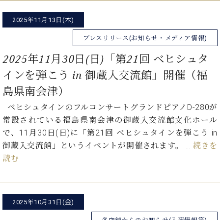
ク
セ
2025年11月13日(木)
ス
お
プレスリリース(お知らせ・メディア情報)
問
2025年11月30日(日)「第21回 ベヒシュタ
い
合
インを弾こう in 御蔵入交流館」開催（福
わ
島県南会津）
せ
ベヒシュタインのフルコンサートグランドピアノD-280が
常設されている福島県南会津の御蔵入交流館文化ホール
で、11月30日(日)に「第21回 ベヒシュタインを弾こう in
ア
ー
御蔵入交流館」というイベントが開催されます。 …
続きを
テ
読む
ィ
ス
ト
カ
2025年10月31日(金)
ス
タ