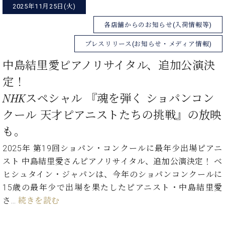
2025年11月25日(火)
ーロ
ピア
各店舗からのお知らせ(入荷情報等)
C.BECHSTEIN
ノ特
Digital(ベ
選中
プレスリリース(お知らせ・メディア情報)
ヒ
古】
シ
中島結里愛ピアノリサイタル、追加公演決
イ
ュ
ベ
定！
タ
ン
イ
NHKスペシャル 『魂を弾く ショパンコン
ト
ン
情
クール 天才ピアニストたちの挑戦』の放映
デ
報
ジ
も。
八
タ
王
2025年 第19回ショパン・コンクールに最年少出場ピアニ
ル)
子
スト 中島結里愛さんピアノリサイタル、追加公演決定！ ベ
工
ヒシュタイン・ジャパンは、今年のショパンコンクールに
房
ブ
15歳の最年少で出場を果たしたピアニスト・中島結里愛
ロ
さ…
続きを読む
グ
ア