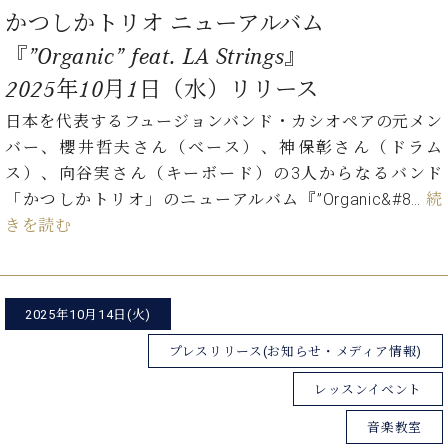
調
かつしかトリオ ニューアルバム
律
師
『”Organic” feat. LA Strings』
紹
2025年10月1日（水）リリース
介
調
日本を代表するフュージョンバンド・カシオペアの元メン
律
バー、櫻井哲夫さん（ベース）、神保彰さん（ドラム
料
ス）、向谷実さん（キーボード）の3人からなるバンド
金
「かつしかトリオ」のニューアルバム『”Organic&#8…
続
表
きを読む
お
問
い
合
わ
2025年10月14日(火)
せ
プレスリリース(お知らせ・メディア情報)
尾山調律師のブ
ログ Die
レッスンイベント
Musikgasse（音
楽の小道）
音楽教室