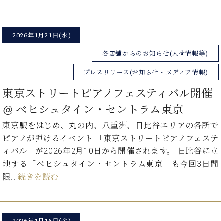
ト
ジオ
ピ
レン
ア
タル
2026年1月21日(水)
ノ
ホー
ル・
各店舗からのお知らせ(入荷情報等)
C.
スタ
ベ
ジオ
プレスリリース(お知らせ・メディア情報)
ヒ
空き
東京ストリートピアノフェスティバル開催
シ
状況
ュ
動
@ ベヒシュタイン・セントラム東京
タ
画
イ
東京駅をはじめ、丸の内、八重洲、日比谷エリアの各所で
収
ン
録
ピアノが弾けるイベント 「東京ストリートピアノフェステ
レ
サ
ィバル」が2026年2月10日から開催されます。 日比谷に立
ジ
ー
地する「ベヒシュタイン・セントラム東京」も今回3日間
デ
ビ
限…
続きを読む
ン
ス
ス
音
ア
楽
ッ
教
2026年1月16日(金)