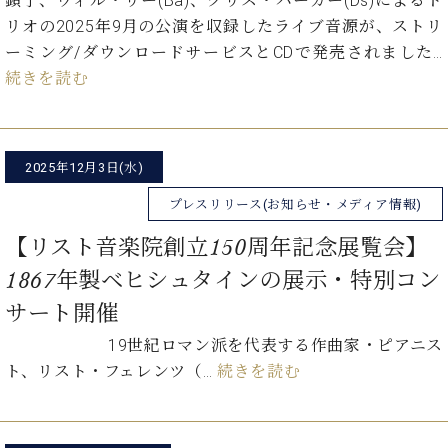
顕子、ウィル・リー(Ba)、クリス・パーカー(Ds)によるト
業
マ
セ
リオの2025年9月の公演を収録したライブ音源が、ストリ
ン
ン
ーミング/ダウンロードサービスとCDで発売されました…
ト
タ
続きを読む
ー
ラ
デ
ィ
ス
シ
タ
2025年12月3日(水)
ョ
ッ
ン
フ
プレスリリース(お知らせ・メディア情報)
ご
【リスト音楽院創立150周年記念展覧会】
W.
挨
ホ
拶
1867年製ベヒシュタインの展示・特別コン
フ
技
サート開催
マ
術
ン
者
19世紀ロマン派を代表する作曲家・ピアニス
ヴ
紹
ト、リスト・フェレンツ（…
続きを読む
ィ
介
ジ
展示
ョ
情報
ン
【ユ