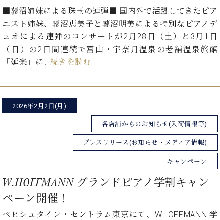
イ
ュ
ブ
ジ
(お
で
■蓼沼姉妹による珠玉の連弾■ 国内外で活躍してきたピア
ン
タ
ロ
正
ャ
知
コ
イ
グ
オンライン試弾
ニスト姉妹、蓼沼恵美子と蓼沼明美による特別なピアノデ
規
パ
ら
ン
ン
デ
ュオによる連弾のコンサートが2月28日（土）と3月1日
ン
せ・
メルマガ登録
サ
の
ィ
（日）の2日間連続で富山・宇奈月温泉の老舗温泉旅館
の
メ
ー
音
ー
取
デ
「延楽」に…
続きを読む
趣
ト
色
ラ
り
ィ
味
/
ー・
組
ア
か
C.
取
ベ
み
情
ら
ベ
扱
ヒ
報)
2026年2月2日(月)
本
ヒ
店
シ
格
シ
ピ
ュ
各店舗からのお知らせ(入荷情報等)
的
ュ
ア
キ
タ
に
タ
ノ
ャ
店
プレスリリース(お知らせ・メディア情報)
イ
学
イ
製
ン
舗・
ン
キャンペーン
ぶ
ン
造
ペ
サ
を
方
レ
番
ー
ロ
弾
W.HOFFMANN グランドピアノ学割キャン
ま
ジ
号
ン
ン・
く
で
デ
調
ペーン開催！
前
大
ン
律
に
コ
ベヒシュタイン・セントラム東京にて、W.HOFFMANN 学
歓
ス