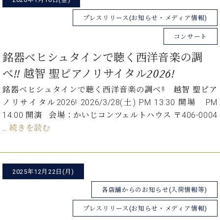
プ
室
ラ
ピ
プレスリリース(お知らせ・メディア情報)
イ
ア
ト
ノ
コンサート
ピ
の
ア
銘器ベヒシュタインで聴く西洋音楽の調
コ
ノ
ン
べ!! 越智 聖ピアノリサイタル2026!
シ
ェ
銘器ベヒシュタインで聴く西洋音楽の調べ!! 越智 聖ピア
C.
ル
ノリサイタル2026! 2026/3/28(土) PM 13:30 開場 PM
ベ
ジ
ヒ
14:00 開演 会場：かいじコンツェルトハウス 〒406-0004
ュ
シ
…
続きを読む
ア
ュ
ク
タ
セ
イ
ス
ン
2025年12月22日(月)
セン
ア
トラ
カ
各店舗からのお知らせ(入荷情報等)
ム東
デ
京の
プレスリリース(お知らせ・メディア情報)
ミ
ご案