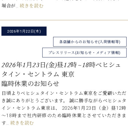
・
ス
ベ
ノ
場合が…
続きを読む
セ
タ
ン
ン
ジ
ト
ト
C.
オ
ラ
ベ
ム
ヒ
コ
2026年1月22日(木)
東
シ
納
ン
京
各店舗からのお知らせ(入荷情報等)
ュ
入
ク
タ
実
ー
プレスリリース(お知らせ・メディア情報)
イ
績
ル
店
ン
音
長
2026年1月23日(金)昼12時~18時ベヒシュ
コ
楽
ご
音
タイン・セントラム 東京
ン
教
挨
楽
サ
室
拶
臨時休業のお知らせ
教
ー
展
室
ト
日頃よりベヒシュタイン・セントラム東京をご愛顧いただ
示
ご
ア
き誠にありがとうございます。 誠に勝手ながらベヒシュタ
情
愛
ッ
報
イン・セントラム東京は、 2026年1月23日（金）昼12時
用
プ
ホー
～18時まで社内研修のため臨時休業とさせていただきま
者
ラ
ル・
の
す…
続きを読む
イ
スタ
声