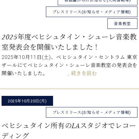
各店舗からのお知らせ(入荷情報等)
マ
ー
プレスリリース(お知らせ・メディア情報)
サ
ー
音楽教室
ビ
ス
2025年度ベヒシュタイン・シューレ音楽教
(
調
室発表会を開催いたしました！
律
)
2025年10月11日(土)、ベヒシュタイン・セントラム 東京
ザールにてベヒシュタイン・シューレ音楽教室の発表会を
ア
開催いたしました。 …
続きを読む
フ
タ
ー
サ
2025年10月20日(月)
ー
プレスリリース(お知らせ・メディア情報)
ビ
ス
ベヒシュタイン所有のLAスタジオでレコー
(調
律)
ディング