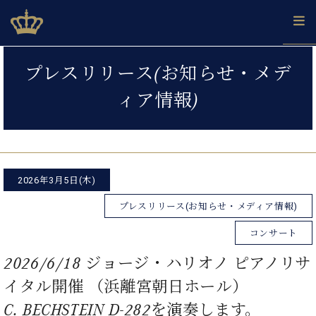
Skip
ベヒシュタインジャパン公式サイト
BECHSTEIN JAPAN Official Site
to
content
投
カ
プレスリリース(お知らせ・メデ
タ
稿
ベ
ベ
ド
メ
企
ロ
ィア情報)
C.
ナ
ヒ
ヒ
イ
ル
業
グ
ベ
シ
シ
ツ
マ
情
ビ
ヒ
ュ
ュ
の
ガ
報
シ
ゲ
タ
展
タ
名
会
ュ
イ
示
イ
器
員
ー
採
タ
ン
ン
ベ
登
2026年3月5日(木)
用
イ
シ
で、
の
ヒ
録
情
ン
プレスリリース(お知らせ・メディア情報)
ピ
演
グ
シ
ご
ョ
報
コ
ア
奏
ラ
ュ
案
コンサート
ン
ノ
ン
し
ン
タ
内
サ
技
ベ
た
ド
イ
2026/6/18 ジョージ・ハリオノ ピアノリサ
ー
術
ヒ
い！
ピ
ン
各
ト /
イタル開催 （浜離宮朝日ホール）
シ
学
ア
店
C.
ュ
び
ノ
C. BECHSTEIN D-282を演奏します。
ブ
舗
ベ
ベ
タ