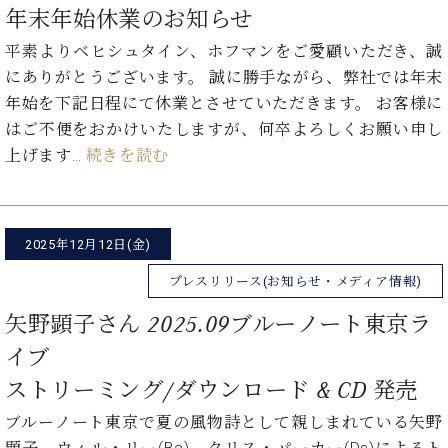
ー
年末年始休業のお知らせ
内
(PDF)
平素よりベヒシュタイン、ホフマンをご愛顧いただき、誠
W.
お
にありがとうございます。 誠に勝手ながら、弊社では年末
ホ
問
フ
年始を下記日程にて休業とさせていただきます。 お客様に
い
マ
はご不便をおかけいたしますが、何卒よろしくお願い申し
合
ン
わ
上げます…
続きを読む
プ
せ
ロ
フ
ェ
2025年12月12日(金)
本
ッ
社
シ
プレスリリース(お知らせ・メディア情報)
：
ョ
八
矢野顕子さん 2025.09ブルーノート東京ラ
ナ
王
ル
子
イブ
・
ストリーミング/ダウンロード & CD 発売
技
W.
術
ホ
ブルーノート東京で夏の風物詩として親しまれている矢野
営
フ