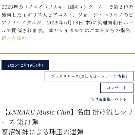
た
を
ラ
か
ヒ
ヒ
イ
2023年の「チャイコフスキー国際コンクール」で第２位を
い！
作
ン
ら
シ
シ
ン・
録
る
獲得したイギリス人ピアニスト、ジョージ・ハリオノのピ
ド
の
ュ
ュ
サ
音
こ
アノリサイタルが、2026年6月18日(木)に浜離宮朝日ホー
ヒ
お
タ
タ
ロ
し
と
ルで開催されます。 本リサイタルではご本人からの指名…
ス
知
イ
イ
ン
た
ト
ら
続きを読む
ン
ン
会
い！
音
リ
せ
レ
の
員
と
色
ー
(入
ジ
秘
い
と
荷
デ
密
う
ベ
タ
情
ン
2026年2月19日(木)
音
方
ヒ
ッ
報
ス
楽
は、
シ
プレスリリース(お知らせ・メディア情報)
チ
等)
ニ
家
お
ュ
ュ
達
近
コンサート
タ
ー
ベ
の
プ
く
C.
イ
ス・
ヒ
声
レ
代理店主催イベント
の
ベ
ン・
イ
シ
ス
直
ヒ
ジ
【ENRAKU Music Club】名曲 掛け流しシリ
ベ
ュ
リ
営
シ
ベ
ャ
ン
タ
リ
店
ーズ 第11弾
ュ
ヒ
パ
ト
イ
ー
舗
タ
シ
ン
蓼沼姉妹による珠玉の連弾
ン・
ス
ま