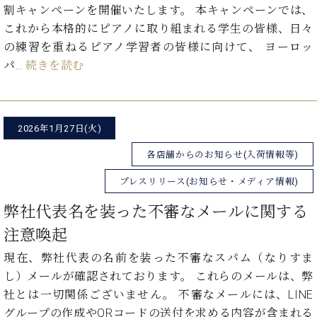
ン
迎。
割キャンペーンを開催いたします。 本キャンペーンでは、
サ
ベ
会
ベヒ
これから本格的にピアノに取り組まれる学生の皆様、日々
ー
C.
ヒ
社
シュ
の練習を重ねるピアノ学習者の皆様に向けて、 ヨーロッ
ト
ベ
シ
案
ヒ
パ…
続きを読む
タイ
ュ
内
シ
タ
レ
ン・
ュ
イ
ッ
シュ
タ
お
ン・
ス
イ
ーレ
2026年1月27日(火)
問
シ
ン
ン
合
ュ
イ
音楽
各店舗からのお知らせ(入荷情報等)
コ
せ
ー
ベ
教室
ン
レ
ン
プレスリリース(お知らせ・メディア情報)
サ
ト
ー
弊社代表名を装った不審なメールに関する
納
ベ
ト
注意喚起
入
代
ヒ
グ
シ
実
理
ラ
現在、弊社代表の名前を装った不審なスパム（なりすま
ュ
績
店
ン
タ
し）メールが確認されております。 これらのメールは、弊
ホ
主
ド
イ
ー
催
社とは一切関係ございません。 不審なメールには、LINE
ピ
ン
ル・
イ
グループの作成やQRコードの送付を求める内容が含まれる
ア