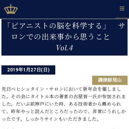
Skip
ベヒシュタインジャパン公式サイト
BECHSTEIN JAPAN Official Site
to
content
投
カ
「ピアニストの脳を科学する」 サ
タ
稿
ベ
ロンでの出来事から思うこと
ベ
ド
メ
企
ロ
C.
ナ
ヒ
ヒ
イ
ル
業
グ
ベ
Vol.4
シ
シ
ツ
マ
情
ビ
ヒ
ュ
ュ
の
ガ
報
シ
ゲ
タ
展
タ
名
会
ュ
イ
示
イ
器
員
ー
採
2019年1月27日(日)
タ
ン
ン
ベ
登
用
イ
シ
で、
の
ヒ
録
調律師尾山
情
ン
ピ
演
グ
シ
ご
ョ
報
先日ベヒシュタイン・サロンにおいて新年会を催しまし
コ
ア
奏
ラ
ュ
案
ン
た。その会にタイトル本の著者の古屋晋一氏が参加されま
ン
ノ
し
ン
タ
内
サ
技
ベ
した。だいぶ前神戸にいた時、ある技術者から薦められ
た
ド
イ
ー
術
ヒ
い！
ピ
ン
て、昨年やっと読んだところだったので、非常にうれしか
各
ト /
シ
学
ア
ったです。しっかりサインもいただきました。
店
C.
ュ
び
ノ
ブ
舗
ベ
ベ
タ