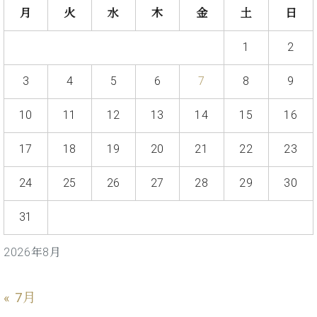
ン
迎。
月
火
水
木
金
土
日
サ
ベ
会
ベヒ
ー
C.
ヒ
社
シュ
1
2
ト
ベ
シ
案
ヒ
タイ
ュ
内
シ
3
4
5
6
7
8
9
タ
レ
ン・
ュ
イ
ッ
シュ
タ
10
11
12
13
14
15
16
お
ン・
ス
イ
ーレ
問
シ
ン
ン
合
ュ
イ
17
18
19
20
21
22
23
音楽
コ
せ
ー
ベ
教室
ン
レ
ン
24
25
26
27
28
29
30
サ
ト
ー
31
納
ベ
ト
入
代
ヒ
グ
シ
実
理
ラ
2026年8月
ュ
績
店
ン
タ
ホ
主
ド
イ
ー
催
« 7月
ピ
ン
ル・
イ
ア