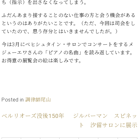
イ
ュ
ブ
ち（指示）を出さなくなってしまう。
ジ
(お
で
ン
タ
ロ
正
ャ
知
コ
イ
グ
オンライン試弾
ふだんあまり接することのない仕事の方と会う機会がある
規
パ
ら
ン
ン
デ
というのはありがたいことです。（ただ、今回は司会をし
ン
せ・
メルマガ登録
サ
の
ィ
ていたので、思う存分とはいきませんでしたが。）
の
メ
ー
音
ー
取
デ
趣
ト
色
ラ
今は3月にベヒシュタイン・サロンでコンサートをするメ
り
ィ
味
/
ー・
組
ア
ジェーエワさんの「ピアノの名曲」を読み返しています。
か
C.
取
ベ
み
情
お得意の展覧会の絵は楽しみです。
ら
ベ
扱
ヒ
報)
本
ヒ
店
シ
格
シ
ピ
ュ
的
ュ
ア
キ
タ
に
タ
ノ
ャ
店
イ
学
イ
製
ン
舗・
ン
Posted in
調律師尾山
ぶ
ン
造
ペ
サ
を
方
レ
番
ー
ロ
弾
ベルリオーズ没後150年
ジルバーマン スピネッ
ま
ジ
号
ン
ン・
く
で
デ
調
ト 汐留サロンに展示
前
大
ン
律
に
コ
歓
ス