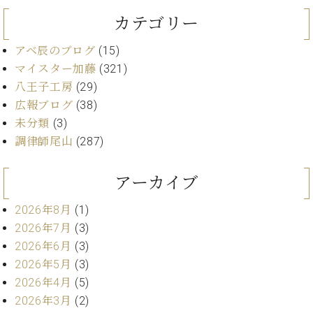
・
ス
ベ
ノ
セ
カテゴリー
タ
ン
ン
ジ
ト
ト
C.
アベ辰のブログ
(15)
オ
ラ
ベ
マイスター加藤
(321)
ム
ヒ
コ
東
八王子工房
(29)
シ
納
ン
京
ュ
広報ブログ
(38)
入
ク
タ
実
ー
未分類
(3)
イ
績
ル
店
調律師尾山
(287)
ン
音
長
コ
楽
ご
音
アーカイブ
ン
教
挨
楽
サ
室
拶
教
2026年8月
(1)
ー
展
室
ト
2026年7月
(3)
示
ご
ア
情
2026年6月
(3)
愛
ッ
報
2026年5月
(3)
用
プ
ホー
2026年4月
(5)
者
ラ
ル・
の
2026年3月
(2)
イ
スタ
声