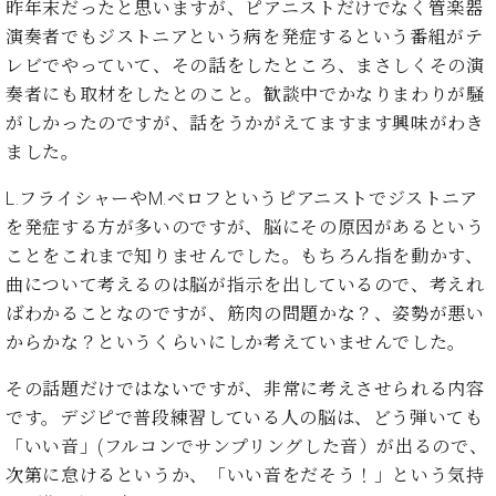
た
を
昨年末だったと思いますが、ピアニストだけでなく管楽器
ラ
か
ヒ
ヒ
イ
い！
作
演奏者でもジストニアという病を発症するという番組がテ
ン
ら
シ
シ
ン・
録
る
ド
の
レビでやっていて、その話をしたところ、まさしくその演
ュ
ュ
サ
音
こ
ヒ
お
タ
奏者にも取材をしたとのこと。歓談中でかなりまわりが騒
タ
ロ
し
と
ス
知
イ
イ
ン
がしかったのですが、話をうかがえてますます興味がわき
た
ト
ら
ン
ン
会
い！
ました。
音
リ
せ
レ
の
員
と
色
ー
(入
ジ
秘
い
L.フライシャーやM.べロフというピアニストでジストニア
と
荷
デ
密
う
を発症する方が多いのですが、脳にその原因があるという
ベ
タ
情
ン
音
方
ヒ
ことをこれまで知りませんでした。もちろん指を動かす、
ッ
報
ス
楽
は、
シ
チ
等)
曲について考えるのは脳が指示を出しているので、考えれ
ニ
家
お
ュ
ュ
ばわかることなのですが、筋肉の問題かな？、姿勢が悪い
達
近
タ
ー
ベ
の
プ
からかな？というくらいにしか考えていませんでした。
く
C.
イ
ス・
ヒ
声
レ
の
ベ
ン・
イ
その話題だけではないですが、非常に考えさせられる内容
シ
ス
直
ヒ
ジ
ベ
ュ
リ
営
です。デジピで普段練習している人の脳は、どう弾いても
シ
ベ
ャ
ン
タ
リ
店
「いい音」(フルコンでサンプリングした音）が出るので、
ュ
ヒ
パ
ト
イ
ー
舗
タ
シ
ン
次第に怠けるというか、「いい音をだそう！」という気持
ン・
ス
ま