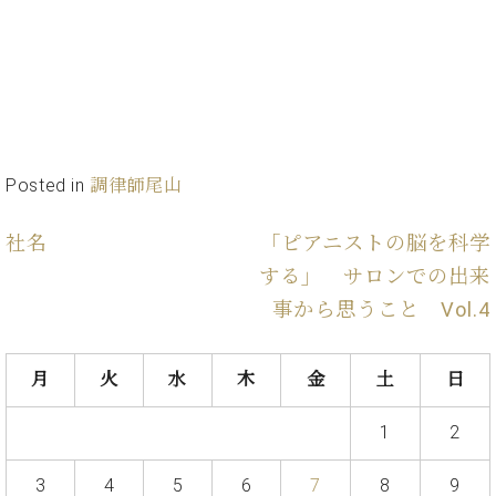
イ
ュ
ブ
ジ
(お
で
ン
タ
ロ
正
ャ
知
コ
イ
グ
オンライン試弾
規
パ
ら
ン
ン
デ
ン
せ・
メルマガ登録
サ
の
ィ
の
メ
ー
音
ー
取
デ
趣
ト
色
ラ
り
ィ
味
/
ー・
Posted in
調律師尾山
組
ア
か
C.
取
ベ
み
情
ら
ベ
扱
ヒ
報)
社名
「ピアニストの脳を科学
本
ヒ
店
シ
格
シ
ピ
する」 サロンでの出来
ュ
的
ュ
ア
キ
タ
事から思うこと Vol.4
に
タ
ノ
ャ
店
イ
学
イ
製
ン
舗・
ン
ぶ
ン
造
ペ
サ
を
月
火
水
木
金
土
日
方
レ
番
ー
ロ
弾
ま
ジ
号
ン
ン・
く
1
2
で
デ
調
前
大
ン
律
に
コ
3
4
5
6
7
8
9
歓
ス