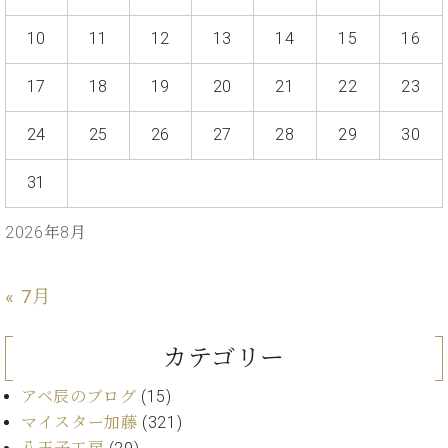
ン
迎。
サ
ベ
会
ベヒ
10
11
12
13
14
15
16
ー
C.
ヒ
社
シュ
ト
ベ
シ
案
17
18
19
20
21
22
23
ヒ
タイ
ュ
内
シ
タ
レ
ン・
24
25
26
27
28
29
30
ュ
イ
ッ
シュ
タ
お
ン・
ス
イ
ーレ
31
問
シ
ン
ン
合
ュ
イ
音楽
コ
せ
ー
ベ
2026年8月
教室
ン
レ
ン
サ
ト
ー
« 7月
納
ベ
ト
入
代
ヒ
グ
シ
実
理
カテゴリー
ラ
ュ
績
店
ン
タ
ホ
主
アベ辰のブログ
(15)
ド
イ
ー
催
ピ
マイスター加藤
(321)
ン
ル・
イ
ア