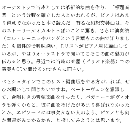
た
を
ラ
か
ヒ
ヒ
イ
い！
オーケストラで当時としては革新的な曲を作り、「標題音
作
ン
ら
シ
シ
ン・
録
る
楽」という分野を確立した人といわれるが、ピアノはあま
ド
の
ュ
ュ
サ
音
こ
り得意でなかったと本で読んだ。有名な幻想交響曲は、そ
ヒ
お
タ
タ
ロ
し
と
ス
知
のストーリーがオカルトっぽいことに驚き、さらに演奏法
イ
イ
ン
た
ト
ら
ン
（コル・レーニョやバンダという言葉もこの曲で知りまし
ン
会
い！
音
リ
せ
レ
の
員
た）も個性的で興味深い。F.リストがピアノ用に編曲して
と
色
ー
(入
ジ
秘
い
いるが、やはりオーケストラで聞いてこそこの曲の魅力が
と
荷
デ
密
う
伝わると思う。最近では当時の楽器（ピリオド楽器）での
ベ
タ
情
ン
音
方
ヒ
演奏もCDで聞けるのでさらに面白い。
ッ
報
ス
楽
は、
シ
チ
等)
ニ
家
お
ュ
ベヒシュタインでこのリスト編曲版をやる方がいれば、ぜ
ュ
達
近
タ
ひお願いして聞きたいですね。ベートーヴェンを意識し
ー
ベ
の
プ
く
C.
イ
ス・
て、合唱付きの管弦楽曲を作ったり、パガニーニがヴィオ
ヒ
声
レ
の
ベ
ン・
イ
シ
ス
ラも弾くからと、彼に曲をあげたがあまり喜ばれなかった
直
ヒ
ジ
ベ
ュ
リ
営
とか、エピソードには事欠かない人のよう、ピアノとも何
シ
ベ
ャ
ン
タ
リ
店
か関連がみつかるかも、と探してみようとは思います。
ュ
ヒ
パ
ト
イ
ー
舗
タ
シ
ン
ン・
ス
ま