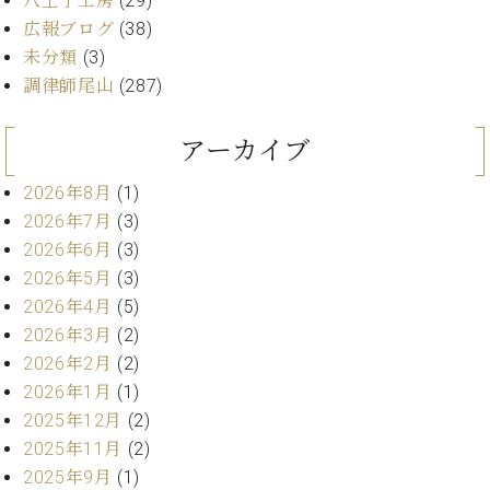
八王子工房
(29)
・
ス
ベ
ノ
セ
広報ブログ
(38)
タ
ン
ン
未分類
(3)
ジ
ト
ト
C.
調律師尾山
(287)
オ
ラ
ベ
ム
ヒ
コ
東
シ
納
ン
アーカイブ
京
ュ
入
ク
タ
実
ー
2026年8月
(1)
イ
績
ル
店
2026年7月
(3)
ン
音
長
2026年6月
(3)
コ
楽
ご
音
2026年5月
(3)
ン
教
挨
楽
2026年4月
(5)
サ
室
拶
教
ー
2026年3月
(2)
展
室
ト
示
2026年2月
(2)
ご
ア
情
2026年1月
(1)
愛
ッ
報
用
2025年12月
(2)
プ
ホー
者
2025年11月
(2)
ラ
ル・
の
イ
2025年9月
(1)
スタ
声