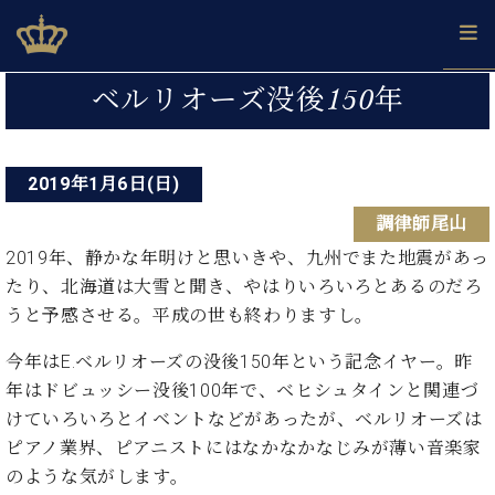
Skip
ベヒシュタインジャパン公式サイト
BECHSTEIN JAPAN Official Site
to
content
投
カ
ベルリオーズ没後150年
タ
稿
ベ
ベ
ド
メ
企
ロ
C.
ナ
ヒ
ヒ
イ
ル
業
グ
ベ
シ
2019年1月6日(日)
シ
ツ
マ
情
ビ
ヒ
ュ
ュ
の
ガ
報
調律師尾山
シ
ゲ
タ
展
タ
名
会
ュ
イ
示
イ
器
員
2019年、静かな年明けと思いきや、九州でまた地震があっ
ー
採
タ
ン
ン
ベ
登
たり、北海道は大雪と聞き、やはりいろいろとあるのだろ
用
イ
シ
で、
の
ヒ
録
うと予感させる。平成の世も終わりますし。
情
ン
ピ
演
グ
シ
ご
ョ
報
コ
ア
奏
ラ
ュ
案
今年はE.ベルリオーズの没後150年という記念イヤー。昨
ン
ン
ノ
し
ン
タ
内
年はドビュッシー没後100年で、ベヒシュタインと関連づ
サ
技
ベ
た
ド
イ
ー
けていろいろとイベントなどがあったが、ベルリオーズは
術
ヒ
い！
ピ
ン
各
ト /
シ
ピアノ業界、ピアニストにはなかなかなじみが薄い音楽家
学
ア
店
C.
ュ
び
ノ
のような気がします。
ブ
舗
ベ
ベ
タ