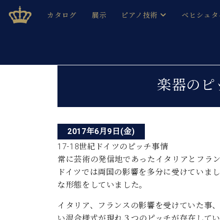
Skip
ベヒシュタインジャパン公式サイト
BECHSTEIN JAPAN Official Site
カタログ
展示
ピアノ技術
ベヒシュタ
to
content
ベヒシュタインのグランドピ
ドイツの名
作ること
ベヒシュタインで、 演奏したい！ 学びたい！ 録音した
投
C.ベヒシュタイン コンサート / C.ベヒシュタイ
ブランドヒ
楽器のピ
音色とタッチ
稿
ベヒシュタイン・
趣味から本格的に学ぶ方まで大歓迎。
音楽家達の
ナ
C.ベヒシュタイン コンサート
ベヒシュタイン・ジャパンの
み
ビ
ベヒシュタイン・セントラム 東
ベヒシュタ
2017年6月9日(金)
ゲ
17-18世紀ドイツのピッチ事情
ピアノ製造番号
店長ご挨拶
ベヒシュタ
常に芸術の発信地であったイタリアとフラ
ー
展示情報
ドイツでは両国の影響を多分に受けていま
ホール・スタジオレンタル
ベヒシュタ
シ
な形態をしていました。
ホール・スタジオ空き状況
動画収録サービス
ョ
イタリア、フランスの影響を受けていた事
納入実績 
音楽教室
い混合様式が現れ３つのピッチが存在して
ピアノのコンシェルジュ