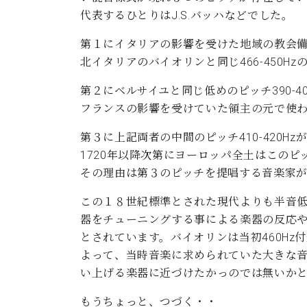
ン
C.ベヒシュタイン コンサート
代表するひとりはJ.S.バッハなどでした。
アクセス
納入実績 
グランドピアノ
セントラム東京のご案内(PDF)
第１にイタリアの影響を受けた地域の教会
お問い合わせ
ご愛用者の
北イタリアのバイオリンと同じ466-450H
C.ベヒシュタイン アカデミー
アーティストカスタマーサービス(
第２にベルサイユと同じ低めのピッチ390-40
W.ホフマン プロフェッショナル
フランスの影響を受けていた領主の元で使
アフターサービス(調律)
第３に上記両者の中間のピッチ410-420Hz
W.ホフマン トラディション
調律師紹介
1720年以降次第にヨーロッパ全土はこのピ
調律料金表
その理由は第３のピッチを提唱する音楽家
お問い合わせ
W.ホフマン ヴィジョン
尾山調律師のブログ Die Musikgasse（音楽の小道）
この１８世紀標準とされた現代よりも半音
C.BECHSTEIN Digital(ベヒシュタイン デジタル)
器をチューニングする事による楽器の反応
とされています。バイオリンは当初460H
よって、当時音楽に求められていた大きな
い上げる楽器に近づけたかっのでは無いか
もうちょっと、つづく・・