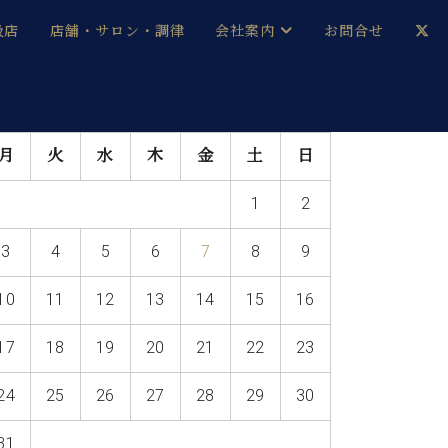
扱店
店舗・サロン・調律
会社案内
お問合せ
企業情報
メルマガ登録
月
火
水
木
金
土
日
採用情報
1
2
ベヒシュタイン・サロン会員
3
4
5
6
7
8
9
本社：八王子・技術営業センター
ベヒシュタイン・ジャパンブログ
10
11
12
13
14
15
16
17
18
19
20
21
22
23
中古】
24
25
26
27
28
29
30
31