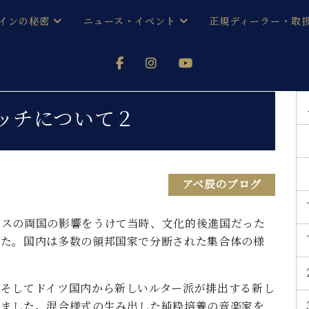
インの秘密
ニュース・イベント
正規ディーラー・取
アノを
器ベヒシュタイン
メルマガ会員登録ご案内
い！ という方は、お近くの直営店舗まで
オンライン試弾
ン レジデンス
ストリー
各店舗からのお知らせ
ッチについて２
(入荷情報等)
シューレ音楽教室
声
/
C.ベヒシュタイン レジデンス
取り組
プレスリリース
(お知らせ・メディア情報)
京
インの音色
アベ辰のブログ
キャンペーン
スタッフご挨拶
インを弾く前に
ンスの両国の影響をうけて当時、文化的後進国だった
技術者紹介
した。国内は多数の領邦国家で分断された集合体の様
展示情報【ユーロピアノ特選
コンサート
イン・シューレ
イベント情報
八王子工房ブログ
レッスンイベント
、そしてドイツ国内から新しいルター派が排出する新し
ホール・スタジオ
アクセス
いました。混合様式の生み出した純粋培養の音楽家を
お問い合わせ