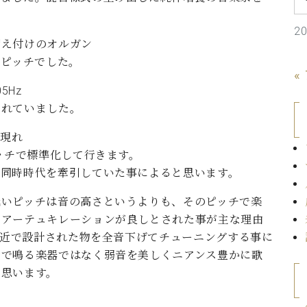
C.ベヒシュタイン コンサート
代理店主催イベント
音楽教室
アップライトピアノ
2
備え付けのオルガン
コンクール
声
zのピッチでした。
«
音楽教室
調律)
5Hz
われていました。
が現れ
ッチで標準化して行きます。
が同時時代を牽引していた事によると思います。
低いピッチは音の高さというよりも、そのピッチで楽
やアーテュキレーションが良しとされた事が主な理由
z付近で設計された物を全音下げてチューニングする事に
音で鳴る楽器ではなく弱音を美しくニアンス豊かに歌
と思います。