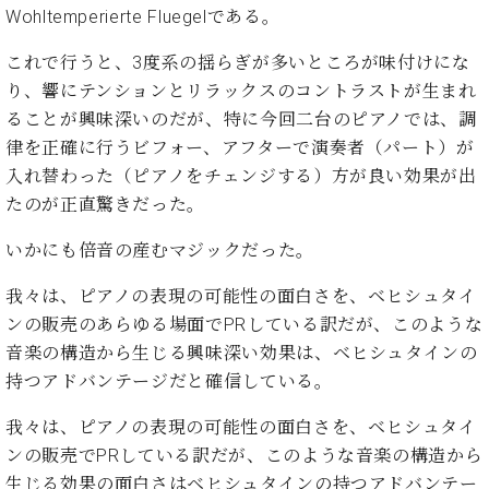
・
ス
ベ
Wohltemperierte Fluegelである。
ノ
セ
タ
ン
ン
ジ
ト
これで行うと、3度系の揺らぎが多いところが味付けにな
ト
C.
オ
ラ
り、響にテンションとリラックスのコントラストが生まれ
ベ
ム
ヒ
ることが興味深いのだが、特に今回二台のピアノでは、調
コ
東
シ
納
ン
律を正確に行うビフォー、アフターで演奏者（パート）が
京
ュ
入
ク
入れ替わった（ピアノをチェンジする）方が良い効果が出
タ
実
ー
たのが正直驚きだった。
イ
績
ル
店
ン
音
長
いかにも倍音の産むマジックだった。
コ
楽
ご
音
ン
教
挨
我々は、ピアノの表現の可能性の面白さを、ベヒシュタイ
楽
サ
室
拶
教
ンの販売のあらゆる場面でPRしている訳だが、このような
ー
展
室
音楽の構造から生じる興味深い効果は、ベヒシュタインの
ト
示
ご
ア
持つアドバンテージだと確信している。
情
愛
ッ
報
用
我々は、ピアノの表現の可能性の面白さを、ベヒシュタイ
プ
ホー
者
ラ
ンの販売でPRしている訳だが、このような音楽の構造から
ル・
の
イ
スタ
生じる効果の面白さはベヒシュタインの持つアドバンテー
声