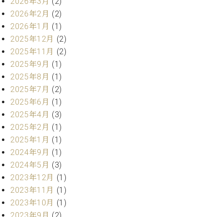
業
2026年3月
(2)
マ
セ
2026年2月
(2)
ン
ン
2026年1月
(1)
ト
タ
2025年12月
(2)
ー
ラ
デ
2025年11月
(2)
ィ
2025年9月
(1)
ス
シ
2025年8月
(1)
タ
ョ
ッ
2025年7月
(2)
ン
フ
2025年6月
(1)
ご
2025年4月
(3)
W.
挨
2025年2月
(1)
ホ
拶
2025年1月
(1)
フ
技
マ
2024年9月
(1)
術
ン
者
2024年5月
(3)
ヴ
紹
2023年12月
(1)
ィ
介
2023年11月
(1)
ジ
展示
2023年10月
(1)
ョ
情報
2023年9月
(2)
ン
【ユ