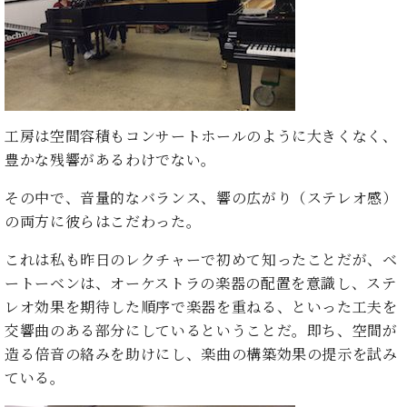
イ
ュ
ブ
ジ
(お
で
ン
タ
ロ
正
ャ
知
コ
イ
グ
オンライン試弾
規
パ
ら
ン
ン
デ
ン
せ・
メルマガ登録
サ
の
ィ
の
メ
ー
音
ー
取
デ
趣
ト
色
ラ
り
ィ
工房は空間容積もコンサートホールのように大きくなく、
味
/
ー・
組
ア
豊かな残響があるわけでない。
か
C.
取
ベ
み
情
ら
ベ
扱
ヒ
報)
その中で、音量的なバランス、響の広がり（ステレオ感）
本
ヒ
店
シ
格
シ
ピ
の両方に彼らはこだわった。
ュ
的
ュ
ア
キ
タ
これは私も昨日のレクチャーで初めて知ったことだが、ベ
に
タ
ノ
ャ
店
イ
学
イ
製
ン
舗・
ートーベンは、オーケストラの楽器の配置を意識し、ステ
ン
ぶ
ン
造
ペ
サ
レオ効果を期待した順序で楽器を重ねる、といった工夫を
を
方
レ
番
ー
ロ
弾
交響曲のある部分にしているということだ。即ち、空間が
ま
ジ
号
ン
ン・
く
造る倍音の絡みを助けにし、楽曲の構築効果の提示を試み
で
デ
調
前
ている。
大
ン
律
に
コ
歓
ス