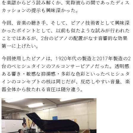
た
を
を楽譜からどう読み解くか、実際彼らの間であったディス
ラ
か
ヒ
ヒ
イ
い！
作
カッションの提示も興味深かった。
ン
ら
シ
シ
ン・
録
る
ド
の
ュ
ュ
サ
音
こ
今回、音楽の聴き手、そして、ピアノ技術者として興味深
ヒ
お
タ
タ
ロ
し
と
ス
知
かったポイントとして、以前も似たような試みが行われた
イ
イ
ン
た
ト
ら
ン
ことではあるが、2台のピアノの配置がなす音響的な効果
ン
会
い！
音
リ
せ
レ
の
員
第一に上げたい。
と
色
ー
(入
ジ
秘
い
と
荷
デ
密
今回使用したピアノは、1920年代の製造と2017年製造の2
う
ベ
タ
情
ン
音
方
台のベヒシュタインのフルコンサーピアノだった。透明感
ヒ
ッ
報
ス
楽
は、
ある響き・敏感な抑揚感・多彩な色彩といったベヒシュタ
シ
チ
等)
ニ
家
お
ュ
インのコンセプトの核は同じだが、反応しやすい音量、楽
ュ
達
近
タ
器全体から放たれる音圧は随分違う。
ー
ベ
の
プ
く
C.
イ
ス・
ヒ
声
レ
の
ベ
ン・
イ
シ
ス
直
ヒ
ジ
ベ
ュ
リ
営
シ
ベ
ャ
ン
タ
リ
店
ュ
ヒ
パ
ト
イ
ー
舗
タ
シ
ン
ン・
ス
ま