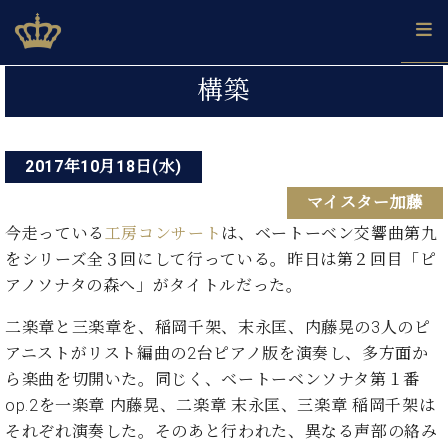
Skip
ベヒシュタインジャパン公式サイト
BECHSTEIN JAPAN Official Site
to
content
投
カ
構築
タ
稿
ベ
ベ
ド
メ
企
ロ
C.
ナ
ヒ
ヒ
イ
ル
業
グ
ベ
シ
2017年10月18日(水)
シ
ツ
マ
情
ビ
ヒ
ュ
ュ
の
ガ
報
マイスター加藤
シ
ゲ
タ
展
タ
名
会
ュ
イ
示
イ
器
員
今走っている​
工房コンサート
​は、ベートーベン交響曲第九
ー
採
タ
ン
ン
ベ
登
をシリーズ全３回にして行っている。昨日は第２回目「ピ
用
イ
シ
で、
の
ヒ
録
アノソナタの森へ」がタイトルだった。
情
ン
ピ
演
グ
シ
ご
ョ
報
コ
ア
奏
ラ
ュ
案
二楽章と三楽章を、稲岡千架、末永匡、内藤晃の3人のピ
ン
ン
ノ
し
ン
タ
内
アニストがリスト編曲の2台ピアノ版を演奏し、多方面か
サ
技
ベ
た
ド
イ
ー
ら楽曲を切開いた。同じく、ベートーベンソナタ第１番
術
ヒ
い！
ピ
ン
各
ト /
シ
op.2を一楽章 内藤晃、二楽章 末永匡、三楽章 稲岡千架は
学
ア
店
C.
ュ
び
ノ
それぞれ演奏した。そのあと行われた、異なる声部の絡み
ブ
舗
ベ
ベ
タ