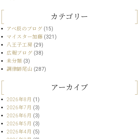
ー
内
(PDF)
カテゴリー
W.
お
ホ
問
アベ辰のブログ
(15)
フ
い
マイスター加藤
(321)
マ
合
八王子工房
(29)
ン
わ
プ
広報ブログ
(38)
せ
ロ
未分類
(3)
フ
調律師尾山
(287)
ェ
本
ッ
社
アーカイブ
シ
：
ョ
八
2026年8月
(1)
ナ
王
ル
2026年7月
(3)
子
・
2026年6月
(3)
技
2026年5月
(3)
W.
術
ホ
2026年4月
(5)
営
フ