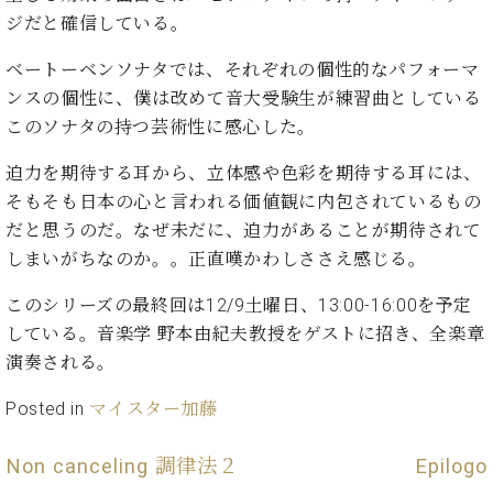
ト
ジオ
ジだと確信している。
ピ
レン
ア
タル
ベートーベンソナタでは、それぞれの個性的なパフォーマ
ノ
ホー
ンスの個性に、僕は改めて音大受験生が練習曲としている
ル・
このソナタの持つ芸術性に感心した。
C.
スタ
ベ
ジオ
迫力を期待する耳から、立体感や色彩を期待する耳には、
ヒ
空き
そもそも日本の心と言われる価値観に内包されているもの
シ
状況
ュ
だと思うのだ。なぜ未だに、迫力があることが期待されて
動
タ
画
しまいがちなのか。。正直嘆かわしささえ感じる。
イ
収
ン
このシリーズの最終回は12/9土曜日、13:00-16:00を予定
録
レ
サ
している。音楽学 野本由紀夫教授をゲストに招き、全楽章
ジ
ー
演奏される。
デ
ビ
ン
ス
Posted in
マイスター加藤
ス
音
ア
楽
Non canceling 調律法２
Epilogo
ッ
教