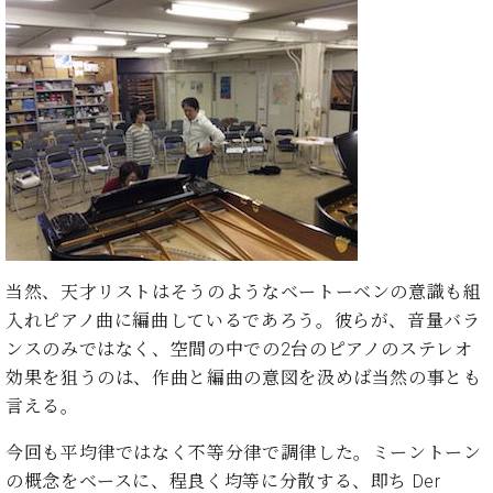
ン
迎。
サ
ベ
会
ベヒ
ー
C.
ヒ
社
シュ
ト
ベ
シ
案
ヒ
タイ
ュ
内
シ
タ
レ
ン・
ュ
イ
ッ
シュ
タ
お
ン・
ス
イ
ーレ
問
シ
ン
ン
合
ュ
イ
音楽
コ
せ
ー
ベ
教室
ン
レ
ン
当然、天才リストはそうのようなベートーベンの意識も組
サ
ト
ー
入れピアノ曲に編曲しているであろう。彼らが、音量バラ
納
ベ
ト
ンスのみではなく、空間の中での2台のピアノのステレオ
入
代
ヒ
グ
効果を狙うのは、作曲と編曲の意図を汲めば当然の事とも
シ
実
理
ラ
言える。
ュ
績
店
ン
タ
ホ
主
ド
イ
今回も平均律ではなく不等分律で調律した。ミーントーン
ー
催
ピ
ン
の概念をベースに、程良く均等に分散する、即ち Der
ル・
イ
ア