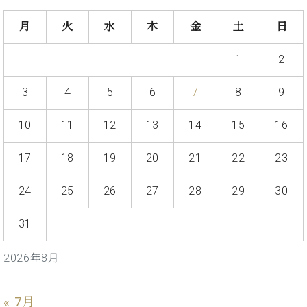
プ
室
ラ
ピ
月
火
水
木
金
土
日
イ
ア
ト
ノ
1
2
ピ
の
ア
コ
ノ
3
4
5
6
7
8
9
ン
シ
ェ
10
11
12
13
14
15
16
C.
ル
ベ
ジ
17
18
19
20
21
22
23
ヒ
ュ
シ
ア
ュ
24
25
26
27
28
29
30
ク
タ
セ
イ
31
ス
ン
セン
ア
2026年8月
トラ
カ
ム東
デ
京の
ミ
« 7月
ご案