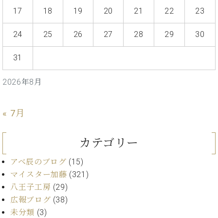
・
ス
ベ
ノ
セ
17
18
19
20
21
22
23
タ
ン
ン
ジ
ト
ト
C.
24
25
26
27
28
29
30
オ
ラ
ベ
ム
ヒ
コ
31
東
シ
納
ン
京
ュ
入
ク
2026年8月
タ
実
ー
イ
績
ル
店
ン
音
長
« 7月
コ
楽
ご
音
ン
教
挨
楽
サ
室
拶
カテゴリー
教
ー
展
室
ト
示
アベ辰のブログ
(15)
ご
ア
情
マイスター加藤
(321)
愛
ッ
報
用
八王子工房
(29)
プ
ホー
者
広報ブログ
(38)
ラ
ル・
の
イ
未分類
(3)
スタ
声