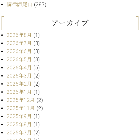
ト
ジオ
調律師尾山
(287)
ピ
レン
ア
タル
アーカイブ
ノ
ホー
ル・
2026年8月
(1)
C.
スタ
2026年7月
(3)
ベ
ジオ
ヒ
2026年6月
(3)
空き
シ
状況
2026年5月
(3)
ュ
動
2026年4月
(5)
タ
画
2026年3月
(2)
イ
収
2026年2月
(2)
ン
録
2026年1月
(1)
レ
サ
ジ
2025年12月
(2)
ー
デ
ビ
2025年11月
(2)
ン
ス
2025年9月
(1)
ス
音
2025年8月
(1)
ア
楽
2025年7月
(2)
ッ
教