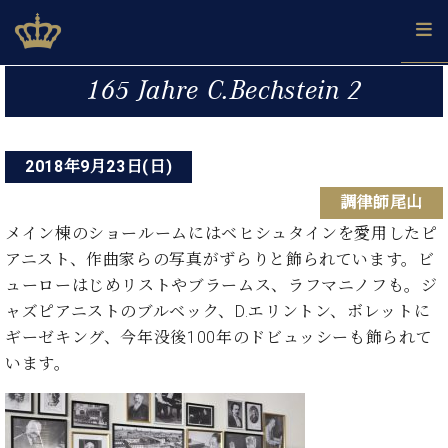
Skip
ベヒシュタインジャパン公式サイト
BECHSTEIN JAPAN Official Site
to
content
投
カ
165 Jahre C.Bechstein 2
タ
稿
ベ
ベ
ド
メ
企
ロ
C.
ナ
ヒ
ヒ
イ
ル
業
グ
ベ
シ
2018年9月23日(日)
シ
ツ
マ
情
ビ
ヒ
ュ
ュ
の
ガ
報
調律師尾山
シ
ゲ
タ
展
タ
名
会
ュ
イ
示
イ
器
員
メイン棟のショールームにはベヒシュタインを愛用したピ
ー
採
タ
ン
ン
ベ
登
アニスト、作曲家らの写真がずらりと飾られています。ビ
用
イ
シ
で、
の
ヒ
録
ューローはじめリストやブラームス、ラフマニノフも。ジ
情
ン
ピ
演
グ
シ
ご
ョ
報
ャズピアニストのブルベック、D.エリントン、ボレットに
コ
ア
奏
ラ
ュ
案
ン
ギーゼキング、今年没後100年のドビュッシーも飾られて
ン
ノ
し
ン
タ
内
サ
技
ベ
た
います。
ド
イ
ー
術
ヒ
い！
ピ
ン
各
ト /
シ
学
ア
店
C.
ュ
び
ノ
ブ
舗
ベ
ベ
タ