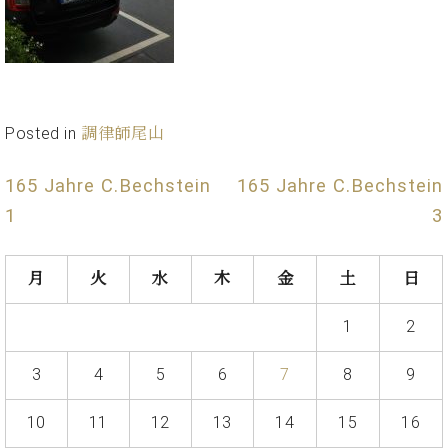
ン
迎。
サ
ベ
会
ベヒ
ー
C.
ヒ
社
シュ
ト
ベ
シ
案
ヒ
タイ
ュ
内
シ
タ
レ
ン・
Posted in
調律師尾山
ュ
イ
ッ
シュ
タ
お
ン・
ス
イ
ーレ
165 Jahre C.Bechstein
165 Jahre C.Bechstein
問
シ
ン
ン
合
ュ
イ
音楽
1
3
コ
せ
ー
ベ
教室
ン
レ
ン
サ
ト
月
火
水
木
金
土
日
ー
納
ベ
ト
1
2
入
代
ヒ
グ
シ
実
理
ラ
ュ
績
店
3
4
5
6
7
8
9
ン
タ
ホ
主
ド
イ
ー
催
ピ
10
11
12
13
14
15
16
ン
ル・
イ
ア