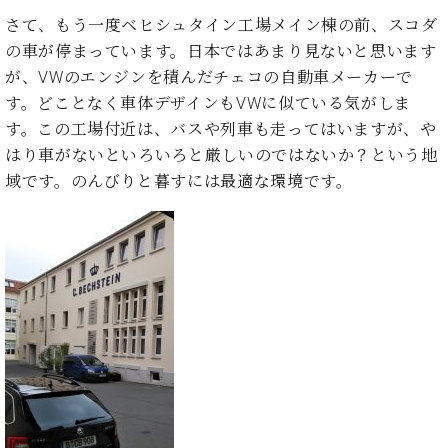
イ
ュ
ブ
ジ
(お
で
ン
タ
ロ
さて、もう一度ベヒシュタイン工場メイン棟の前、スコダ
正
ャ
知
コ
イ
グ
オンライン試弾
規
の車が停まっています。日本ではあまり見ないと思います
パ
ら
ン
ン
デ
が、VWのエンジンを積んだチェコの自動車メーカーで
ン
せ・
メルマガ登録
サ
の
ィ
の
メ
す。どことなく車体デザインもVWに似ている気がしま
ー
音
ー
取
デ
す。この工場付近は、バスや列車も走ってはいますが、や
趣
ト
色
ラ
り
ィ
味
はり車がないといろいろと厳しいのではないか？という地
/
ー・
組
ア
か
C.
域です。のんびりと暮すには最適な環境です。
取
ベ
み
情
ら
ベ
扱
ヒ
報)
本
ヒ
店
シ
格
シ
ピ
ュ
的
ュ
ア
キ
タ
に
タ
ノ
ャ
店
イ
学
イ
製
ン
舗・
ン
ぶ
ン
造
ペ
サ
を
方
レ
番
ー
ロ
弾
ま
ジ
号
ン
ン・
く
で
デ
調
前
大
ン
律
に
コ
歓
ス