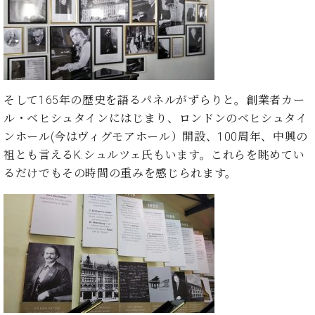
た
を
ラ
か
ヒ
ヒ
イ
い！
作
ン
ら
シ
シ
ン・
録
る
ド
の
ュ
ュ
サ
音
こ
ヒ
お
タ
タ
ロ
し
と
ス
知
イ
イ
ン
た
ト
ら
ン
ン
会
い！
そして165年の歴史を語るパネルがずらりと。創業者カー
音
リ
せ
レ
の
員
と
色
ー
(入
ル・ベヒシュタインにはじまり、ロンドンのベヒシュタイ
ジ
秘
い
と
荷
ンホール(今はヴィグモアホール）開設、100周年、中興の
デ
密
う
ベ
タ
情
ン
祖とも言えるK.シュルツェ氏もいます。これらを眺めてい
音
方
ヒ
ッ
報
ス
楽
は、
るだけでもその時間の重みを感じられます。
シ
チ
等)
ニ
家
お
ュ
ュ
達
近
タ
ー
ベ
の
プ
く
C.
イ
ス・
ヒ
声
レ
の
ベ
ン・
イ
シ
ス
直
ヒ
ジ
ベ
ュ
リ
営
シ
ベ
ャ
ン
タ
リ
店
ュ
ヒ
パ
ト
イ
ー
舗
タ
シ
ン
ン・
ス
ま