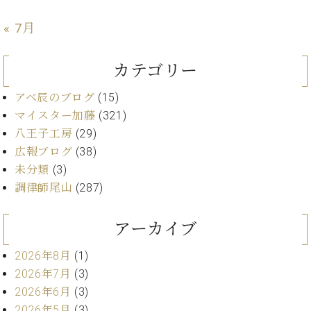
ト
ジオ
ピ
レン
« 7月
ア
タル
ノ
ホー
カテゴリー
ル・
C.
スタ
アベ辰のブログ
(15)
ベ
ジオ
ヒ
マイスター加藤
(321)
空き
シ
状況
八王子工房
(29)
ュ
動
広報ブログ
(38)
タ
画
未分類
(3)
イ
収
調律師尾山
(287)
ン
録
レ
サ
ジ
ー
アーカイブ
デ
ビ
ン
ス
2026年8月
(1)
ス
音
2026年7月
(3)
ア
楽
2026年6月
(3)
ッ
教
2026年5月
(3)