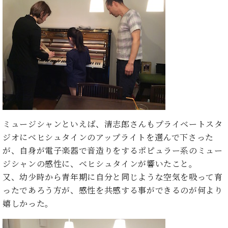
イ
ュ
ブ
ジ
(お
で
ン
タ
ロ
正
ャ
知
コ
イ
グ
オンライン試弾
規
パ
ら
ン
ン
デ
ン
せ・
メルマガ登録
サ
の
ィ
の
メ
ー
音
ー
取
デ
趣
ト
色
ラ
り
ィ
味
/
ー・
組
ア
か
C.
取
ベ
み
情
ら
ベ
扱
ヒ
報)
本
ヒ
店
シ
格
シ
ピ
ミュージシャンといえば、清志郎さんもプライベートスタ
ュ
的
ュ
ア
キ
ジオにベヒシュタインのアップライトを選んで下さった
タ
に
タ
ノ
ャ
店
が、自身が電子楽器で音造りをするポピュラー系のミュー
イ
学
イ
製
ン
舗・
ン
ジシャンの感性に、ベヒシュタインが響いたこと。
ぶ
ン
造
ペ
サ
を
又、幼少時から青年期に自分と同じような空気を吸って育
方
レ
番
ー
ロ
弾
ったであろう方が、感性を共感する事ができるのが何より
ま
ジ
号
ン
ン・
く
で
デ
調
嬉しかった。
前
大
ン
律
に
コ
歓
ス