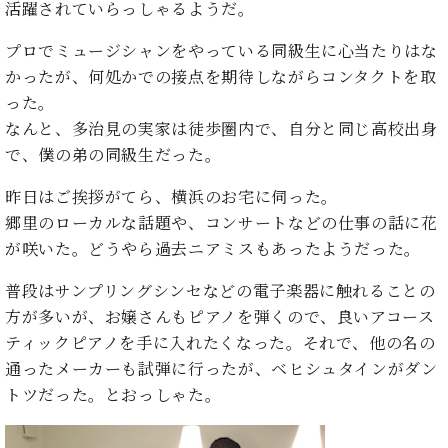
た
を
活躍されていらっしゃるようだ。
ラ
か
ヒ
ヒ
イ
い！
作
ン
ら
シ
シ
ン・
録
る
プロでミュージシャンをやっている同級生に心当たりはな
ド
の
ュ
ュ
サ
音
こ
かったが、何処かでの接点を期待しながらコンタクトを取
ヒ
お
タ
タ
ロ
し
と
ス
知
った。
イ
イ
ン
た
ト
ら
ン
なんと、多治見の実家は徒歩圏内で、自分と同じ高校出身
ン
会
い！
音
リ
せ
レ
の
員
で、僕の弟の同級生だった。
と
色
ー
(入
ジ
秘
い
と
荷
デ
密
昨日はご挨拶がてら、横浜のお宅に伺った。
う
ベ
タ
情
ン
音
方
郷里のローカルな話題や、コンサートなどの仕事の話に花
ヒ
ッ
報
ス
楽
は、
が咲いた。どうやら過去ニアミスもあったようだった。
シ
チ
等)
ニ
家
お
ュ
ュ
達
近
普段はサンプリングシンセなどの電子楽器に触れることの
タ
ー
ベ
の
プ
く
方が多いが、お嬢さんもピアノを弾くので、良いアコース
C.
イ
ス・
ヒ
声
レ
の
ベ
ン・
ティックピアノを手に入れたくなった。それで、他の名の
イ
シ
ス
直
ヒ
ジ
ベ
通ったメーカーも試弾に行ったが、ベヒシュタインがダン
ュ
リ
営
シ
ベ
ャ
ン
トツだった。とおっしゃた。
タ
リ
店
ュ
ヒ
パ
ト
イ
ー
舗
タ
シ
ン
ン・
ス
ま