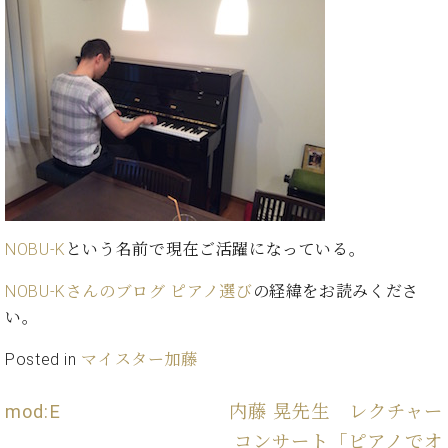
ン
迎。
サ
ベ
会
ベヒ
ー
C.
ヒ
社
シュ
ト
ベ
シ
案
ヒ
タイ
ュ
内
シ
タ
レ
ン・
ュ
イ
ッ
シュ
タ
お
ン・
ス
イ
ーレ
問
シ
ン
ン
合
ュ
イ
音楽
コ
せ
ー
ベ
教室
ン
NOBU-K
という名前で現在ご活躍になっている。
レ
ン
サ
ト
ー
NOBU-Kさんのブログ ピアノ選び
の経緯をお読みくださ
納
ベ
ト
い。
入
代
ヒ
グ
シ
実
理
ラ
Posted in
マイスター加藤
ュ
績
店
ン
タ
ホ
主
ド
イ
mod:E
内藤 晃先生 レクチャー
ー
催
ピ
ン
ル・
イ
コンサート「ピアノでオ
ア