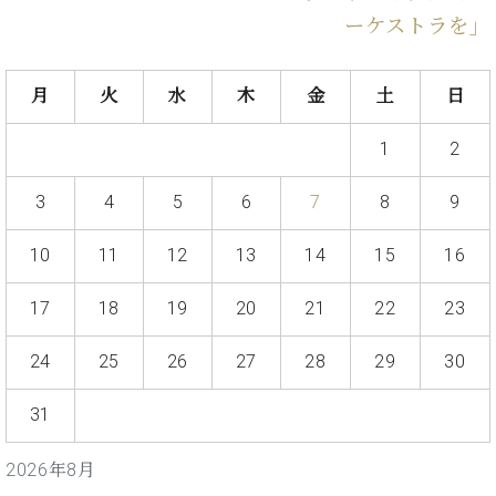
・
ス
ベ
ノ
セ
ーケストラを」
タ
ン
ン
ジ
ト
ト
C.
オ
ラ
ベ
月
火
水
木
金
土
日
ム
ヒ
コ
東
シ
納
ン
1
2
京
ュ
入
ク
タ
実
ー
3
4
5
6
7
8
9
イ
績
ル
店
ン
音
長
10
11
12
13
14
15
16
コ
楽
ご
音
ン
教
挨
楽
17
18
19
20
21
22
23
サ
室
拶
教
ー
展
室
ト
24
25
26
27
28
29
30
示
ご
ア
情
愛
ッ
報
31
用
プ
ホー
者
ラ
ル・
2026年8月
の
イ
スタ
声