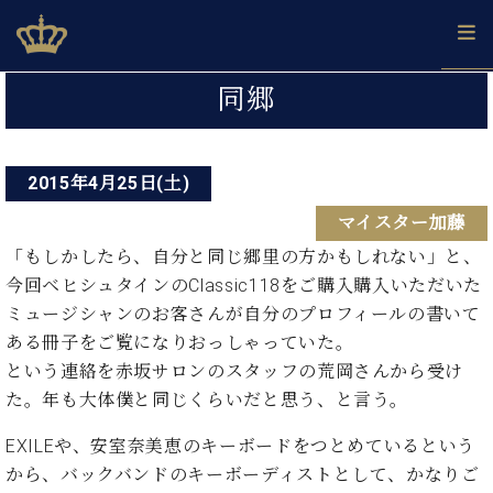
Skip
ベヒシュタインジャパン公式サイト
BECHSTEIN JAPAN Official Site
to
content
投
カ
同郷
タ
稿
ベ
ベ
ド
メ
企
ロ
C.
ナ
ヒ
ヒ
イ
ル
業
グ
ベ
シ
2015年4月25日(土)
シ
ツ
マ
情
ビ
ヒ
ュ
ュ
の
ガ
報
マイスター加藤
シ
ゲ
タ
展
タ
名
会
ュ
イ
示
イ
器
員
「もしかしたら、自分と同じ郷里の方かもしれない」と、
ー
採
タ
ン
ン
ベ
登
今回ベヒシュタインのClassic118をご購入購入いただいた
用
イ
シ
で、
の
ヒ
録
ミュージシャンのお客さんが自分のプロフィールの書いて
情
ン
ピ
演
グ
シ
ご
ョ
報
ある冊子をご覧になりおっしゃっていた。
コ
ア
奏
ラ
ュ
案
ン
という連絡を赤坂サロンのスタッフの荒岡さんから受け
ン
ノ
し
ン
タ
内
サ
技
ベ
た
た。年も大体僕と同じくらいだと思う、と言う。
ド
イ
ー
術
ヒ
い！
ピ
ン
各
ト /
シ
EXILEや、安室奈美恵のキーボードをつとめているという
学
ア
店
C.
ュ
び
ノ
から、バックバンドのキーボーディストとして、かなりご
ブ
舗
ベ
ベ
タ