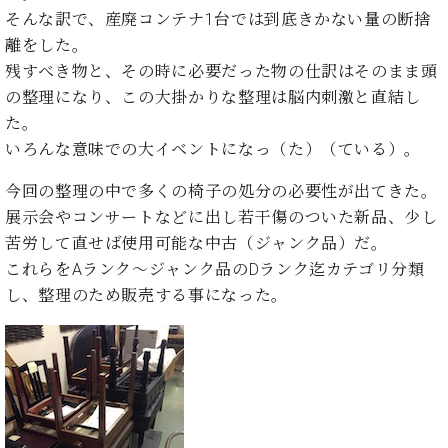
イ
ュ
ブ
ジ
(お
で
そんな訳で、産廃コンテナ1台では到底きかない量の断捨
ン
タ
ロ
正
ャ
知
離をした。
コ
イ
グ
オンライン試弾
規
パ
ら
ン
ン
残すべき物と、その時に必要だった物の仕訳はそのまま頭
デ
ン
せ・
メルマガ登録
サ
の
ィ
の整理になり、この大掛かりな整理は脳内刺激と直結し
の
メ
ー
音
ー
た。
取
デ
趣
ト
色
ラ
り
ィ
いろんな意味での大イベントになっ（た）（ている）。
味
/
ー・
組
ア
か
C.
取
ベ
み
情
今回の整理の中で多くの椅子の処分の必要性が出てきた。
ら
ベ
扱
ヒ
報)
展示会やコンサートなどに出し若干傷のついた新品、少し
本
ヒ
店
シ
格
苦労して直せば使用可能な中古（ジャンク品）だ。
シ
ピ
ュ
的
ュ
ア
キ
これらをAランク〜ジャンク品のDランク迄カテゴリ分類
タ
に
タ
ノ
ャ
店
し、整理のため販売する事になった。
イ
学
イ
製
ン
舗・
ン
ぶ
ン
造
ペ
サ
を
方
レ
番
ー
ロ
弾
ま
ジ
号
ン
ン・
く
で
デ
調
前
大
ン
律
に
コ
歓
ス