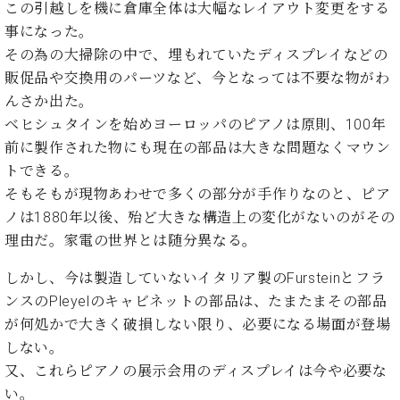
た
を
この引越しを機に倉庫全体は大幅なレイアウト変更をする
ラ
か
ヒ
ヒ
イ
い！
作
事になった。
ン
ら
シ
シ
ン・
録
る
ド
の
その為の大掃除の中で、埋もれていたディスプレイなどの
ュ
ュ
サ
音
こ
ヒ
お
タ
タ
販促品や交換用のパーツなど、今となっては不要な物がわ
ロ
し
と
ス
知
イ
イ
ン
た
んさか出た。
ト
ら
ン
ン
会
い！
ベヒシュタインを始めヨーロッパのピアノは原則、100年
音
リ
せ
レ
の
員
と
前に製作された物にも現在の部品は大きな問題なくマウン
色
ー
(入
ジ
秘
い
と
荷
トできる。
デ
密
う
ベ
タ
情
ン
そもそもが現物あわせで多くの部分が手作りなのと、ピア
音
方
ヒ
ッ
報
ス
楽
ノは1880年以後、殆ど大きな構造上の変化がないのがその
は、
シ
チ
等)
ニ
家
お
理由だ。家電の世界とは随分異なる。
ュ
ュ
達
近
タ
ー
ベ
の
プ
く
しかし、今は製造していないイタリア製のFursteinとフラ
C.
イ
ス・
ヒ
声
レ
の
ンスのPleyelのキャビネットの部品は、たまたまその部品
ベ
ン・
イ
シ
ス
直
ヒ
ジ
が何処かで大きく破損しない限り、必要になる場面が登場
ベ
ュ
リ
営
シ
ベ
ャ
しない。
ン
タ
リ
店
ュ
ヒ
パ
ト
又、これらピアノの展示会用のディスプレイは今や必要な
イ
ー
舗
タ
シ
ン
ン・
ス
い。
ま