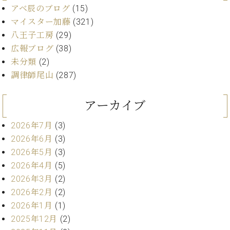
プ
室
アベ辰のブログ
(15)
ラ
ピ
マイスター加藤
(321)
イ
ア
ト
八王子工房
(29)
ノ
ピ
の
広報ブログ
(38)
ア
コ
未分類
(2)
ノ
ン
調律師尾山
(287)
シ
ェ
C.
アーカイブ
ル
ベ
ジ
ヒ
2026年7月
(3)
ュ
シ
ア
2026年6月
(3)
ュ
ク
2026年5月
(3)
タ
セ
イ
2026年4月
(5)
ス
ン
2026年3月
(2)
セン
ア
2026年2月
(2)
トラ
カ
2026年1月
(1)
ム東
デ
京の
2025年12月
(2)
ミ
ご案