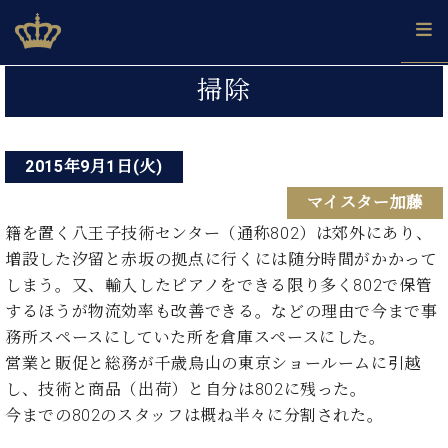
Skip
ベヒシュタインジャパン公式サイト
BECHSTEIN JAPAN Official Site
to
content
投
カ
掃除
タ
稿
ベ
ベ
ド
メ
企
ロ
C.
ナ
ヒ
ヒ
イ
ル
業
グ
ベ
シ
2015年9月1日(火)
シ
ツ
マ
情
ビ
ヒ
ュ
ュ
の
ガ
報
マイスター加藤
シ
ゲ
タ
展
タ
名
会
ュ
イ
示
イ
器
員
籍を置く八王子技術センター（通称802）は郊外にあり、
ー
採
タ
ン
ン
ベ
登
増設した汐留と赤坂の拠点に行くには随分時間がかかって
用
イ
シ
で、
の
ヒ
録
しまう。又、輸入したピアノをできる限り多く802で保管
情
ン
ピ
演
グ
シ
ご
ョ
報
するほうが物流効率も改善できる。などの理由で今まで事
コ
ア
奏
ラ
ュ
案
ン
務所スペースにしていた所を倉庫スペースにした。
ン
ノ
し
ン
タ
内
サ
技
ベ
た
営業と販促と総務が千歳烏山の東京ショールームに引越
ド
イ
ー
術
ヒ
い！
ピ
ン
し、技術と商品（出荷）と自分は802に残った。
各
ト /
シ
学
ア
今までの802のスタッフは概ね半々に分割された。
店
C.
ュ
び
ノ
ブ
舗
ベ
ベ
タ