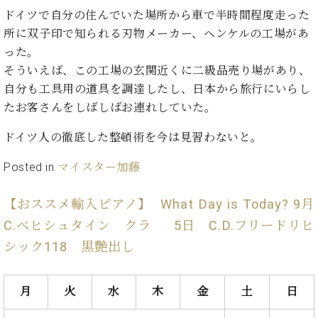
・
ス
ベ
ノ
ドイツで自分の住んでいた場所から車で半時間程度走った
セ
タ
ン
ン
所に双子印で知られる刃物メーカー、ヘンケルの工場があ
ジ
ト
ト
C.
った。
オ
ラ
ベ
そういえば、この工場の玄関近くに二級品売り場があり、
ム
ヒ
コ
東
自分も工具用の道具を調達したし、日本から旅行にいらし
シ
納
ン
京
ュ
たお客さんをしばしばお連れしていた。
入
ク
タ
実
ー
ドイツ人の徹底した整頓術を今は見習わないと。
イ
績
ル
店
ン
音
長
Posted in
マイスター加藤
コ
楽
ご
音
ン
教
挨
楽
サ
室
拶
【おススメ輸入ピアノ】
What Day is Today? 9月
教
ー
展
C.ベヒシュタイン クラ
5日 C.D.フリードリヒ
室
ト
示
ご
シック118 黒艶出し
ア
情
愛
ッ
報
用
プ
ホー
者
月
火
水
木
金
土
日
ラ
ル・
の
イ
スタ
声