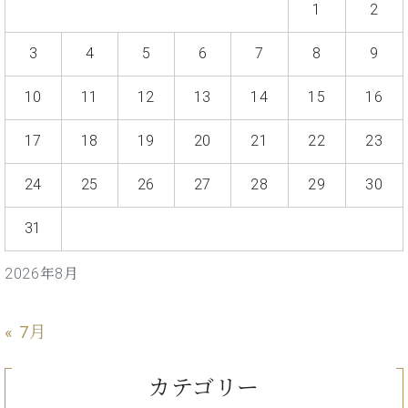
ト
1
2
ジオ
ピ
レン
ア
タル
3
4
5
6
7
8
9
ノ
ホー
ル・
10
11
12
13
14
15
16
C.
スタ
ベ
ジオ
17
18
19
20
21
22
23
ヒ
空き
シ
状況
24
25
26
27
28
29
30
ュ
動
タ
画
31
イ
収
ン
録
レ
サ
2026年8月
ジ
ー
デ
ビ
ン
« 7月
ス
ス
音
ア
楽
カテゴリー
ッ
教