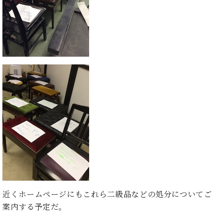
ン
迎。
サ
ベ
会
ベヒ
ー
C.
ヒ
社
シュ
ト
ベ
シ
案
ヒ
タイ
ュ
内
シ
タ
レ
ン・
ュ
イ
ッ
シュ
タ
お
ン・
ス
イ
ーレ
問
シ
ン
ン
合
ュ
イ
音楽
コ
せ
ー
ベ
教室
ン
レ
ン
サ
ト
ー
納
ベ
ト
入
代
ヒ
グ
シ
実
理
ラ
ュ
績
店
ン
タ
ホ
主
ド
近くホームページにもこれら二級品などの処分についてご
イ
ー
催
ピ
案内する予定だ。
ン
ル・
イ
ア