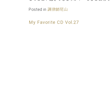
ン
C.ベヒシュタイン コンサート
アクセス
納入実績 
グランドピアノ
Posted in
調律師尾山
セントラム東京のご案内(PDF)
お問い合わせ
ご愛用者の
My Favorite CD Vol.27
C.ベヒシュタイン アカデミー
アーティストカスタマーサービス(
W.ホフマン プロフェッショナル
アフターサービス(調律)
W.ホフマン トラディション
調律師紹介
調律料金表
お問い合わせ
W.ホフマン ヴィジョン
尾山調律師のブログ Die Musikgasse（音楽の小道）
C.BECHSTEIN Digital(ベヒシュタイン デジタル)