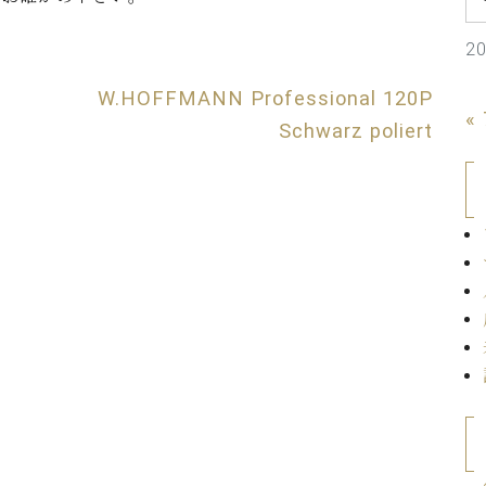
C.ベヒシュタイン コンサート
代理店主催イベント
音楽教室
アップライトピアノ
2
コンクール
声
W.HOFFMANN Professional 120P
«
Schwarz poliert
音楽教室
調律)