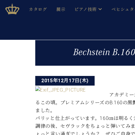
Skip
ベヒシュタインジャパン公式サイト
BECHSTEIN JAPAN Official Site
カタログ
展示
ピアノ技術
ベヒシュタ
to
content
ベヒシュタインのグランドピ
ドイツの名
作ること
ベヒシュタインで、 演奏したい！ 学びたい！ 録音した
投
C.ベヒシュタイン コンサート / C.ベヒシュタイ
ブランドヒ
Bechstein B.16
音色とタッチ
稿
ベヒシュタイン・
趣味から本格的に学ぶ方まで大歓迎。
音楽家達の
ナ
C.ベヒシュタイン コンサート
ベヒシュタイン・ジャパンの
み
ビ
ベヒシュタイン・セントラム 東
ベヒシュタ
2015年12月17日(木)
ゲ
ピアノ製造番号
アカデミー
店長ご挨拶
ベヒシュタ
ー
展示情報
るこの頃。プレミアムシリーズのB.160の
ホール・スタジオレンタル
ました。
ベヒシュタ
シ
ホール・スタジオ空き状況
パリッと仕上がっています。160㎝は明る
動画収録サービス
ョ
調律の後、セヴラックをちょっと弾いてみ
納入実績 
音楽教室
ょっと言い過ぎでしょうか？ ぜひご自身
ピアノのコンシェルジュ