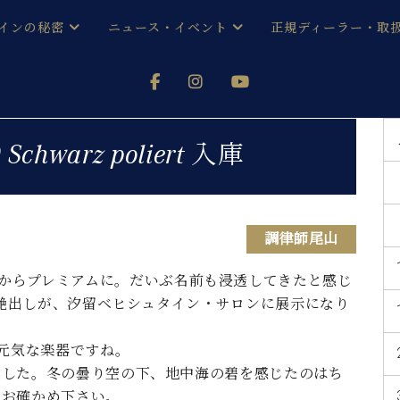
インの秘密
ニュース・イベント
正規ディーラー・取
アノを
器ベヒシュタイン
メルマガ会員登録ご案内
い！ という方は、お近くの直営店舗まで
オンライン試弾
ン レジデンス
ストリー
各店舗からのお知らせ
0 Schwarz poliert 入庫
(入荷情報等)
シューレ音楽教室
声
/
C.ベヒシュタイン レジデンス
取り組
プレスリリース
(お知らせ・メディア情報)
京
インの音色
調律師尾山
キャンペーン
からプレミアムに。だいぶ名前も浸透してきたと感じ
スタッフご挨拶
インを弾く前に
技術者紹介
黒艶出しが、汐留ベヒシュタイン・サロンに展示になり
展示情報【ユーロピアノ特選
コンサート
イン・シューレ
イベント情報
く元気な楽器ですね。
八王子工房ブログ
レッスンイベント
ました。冬の曇り空の下、地中海の碧を感じたのはち
ホール・スタジオ
アクセス
でお確かめ下さい。
お問い合わせ