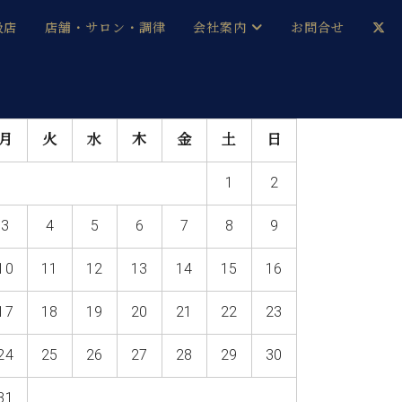
扱店
店舗・サロン・調律
会社案内
お問合せ
企業情報
メルマガ登録
月
火
水
木
金
土
日
採用情報
1
2
ベヒシュタイン・サロン会員
3
4
5
6
7
8
9
本社：八王子・技術営業センター
ベヒシュタイン・ジャパンブログ
10
11
12
13
14
15
16
17
18
19
20
21
22
23
中古】
24
25
26
27
28
29
30
31