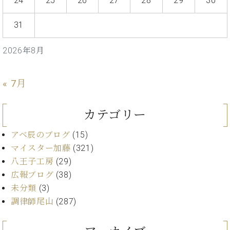
24
25
26
27
28
29
30
イ
ュ
ブ
ジ
(お
で
ン
タ
ロ
正
ャ
知
コ
イ
グ
オンライン試弾
31
規
パ
ら
ン
ン
デ
ン
せ・
メルマガ登録
サ
の
ィ
2026年8月
の
メ
ー
音
ー
取
デ
趣
ト
色
ラ
り
ィ
味
/
ー・
« 7月
組
ア
か
C.
取
ベ
み
情
ら
ベ
扱
ヒ
報)
カテゴリー
本
ヒ
店
シ
格
シ
ピ
ュ
アベ辰のブログ
(15)
的
ュ
ア
キ
タ
に
タ
ノ
ャ
マイスター加藤
(321)
店
イ
学
イ
製
ン
舗・
八王子工房
(29)
ン
ぶ
ン
造
ペ
サ
広報ブログ
(38)
を
方
レ
番
ー
ロ
弾
未分類
(3)
ま
ジ
号
ン
ン・
く
調律師尾山
(287)
で
デ
調
前
大
ン
律
に
コ
歓
ス