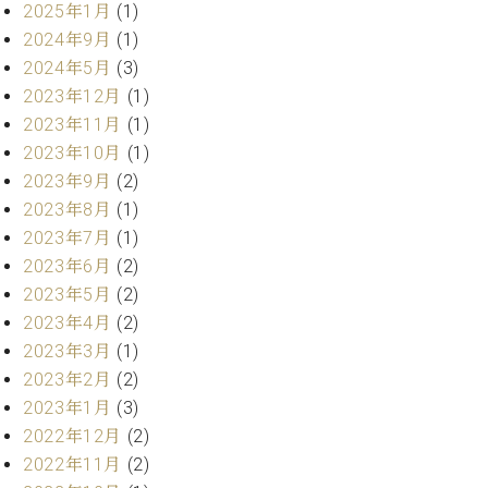
・
2025年1月
(1)
ス
ベ
ノ
セ
タ
ン
2024年9月
(1)
ン
ジ
ト
ト
C.
2024年5月
(3)
オ
ラ
ベ
2023年12月
(1)
ム
ヒ
コ
2023年11月
(1)
東
シ
納
ン
2023年10月
(1)
京
ュ
入
ク
2023年9月
(2)
タ
実
ー
2023年8月
(1)
イ
績
ル
店
ン
2023年7月
(1)
音
長
コ
楽
ご
2023年6月
(2)
音
ン
教
挨
2023年5月
(2)
楽
サ
室
拶
教
2023年4月
(2)
ー
展
室
2023年3月
(1)
ト
示
ご
ア
2023年2月
(2)
情
愛
ッ
報
2023年1月
(3)
用
プ
ホー
2022年12月
(2)
者
ラ
ル・
2022年11月
(2)
の
イ
スタ
声