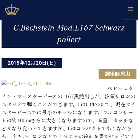
Skip
ベヒシュタインジャパン公式サイト
BECHSTEIN JAPAN Official Site
to
content
投
カ
C.Bechstein Mod.L167 Schwarz
タ
稿
ベ
poliert
ベ
ド
メ
企
ロ
C.
ナ
ヒ
ヒ
イ
ル
業
グ
ベ
シ
シ
ツ
マ
情
ビ
ヒ
ュ
ュ
の
ガ
報
シ
2015年12月20日(日)
ゲ
タ
展
タ
名
会
ュ
イ
示
イ
器
員
ー
調律師尾山
採
タ
ン
ン
ベ
登
用
イ
シ
で、
の
ヒ
録
情
ベヒシュタ
ン
ピ
演
グ
シ
ご
ョ
報
コ
イン・マイスターピースのL167黒艶出しが、汐留サロンの
ア
奏
ラ
ュ
案
ン
ン
ノ
スタジオで弾くことができます。LはLittleのLで、現在マイ
し
ン
タ
内
サ
技
ベ
た
ド
イ
スターピースでは最小のモデルになります。フルコンサー
ー
術
ヒ
い！
ピ
ン
トは約100㎝さらに大きくなりますので、音量、タッチな
各
ト /
シ
学
ア
どかなり変わってきますが、Lはコンパクトでありながら
店
C.
ュ
び
ノ
ブ
舗
も、小さいサロンなどで十分にその役割を果たせるピアノ
ベ
ベ
タ