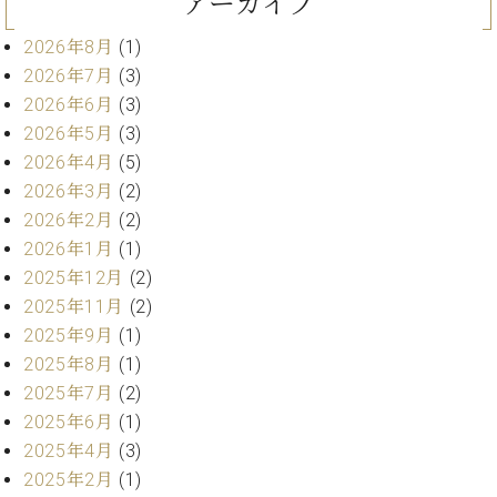
アーカイブ
ン
迎。
サ
ベ
会
ベヒ
2026年8月
(1)
ー
C.
ヒ
社
シュ
2026年7月
(3)
ト
ベ
シ
案
ヒ
タイ
2026年6月
(3)
ュ
内
シ
2026年5月
(3)
タ
レ
ン・
ュ
イ
ッ
2026年4月
(5)
シュ
タ
お
ン・
ス
2026年3月
(2)
イ
ーレ
問
シ
ン
2026年2月
(2)
ン
合
ュ
イ
音楽
コ
2026年1月
(1)
せ
ー
ベ
教室
ン
2025年12月
(2)
レ
ン
サ
ト
2025年11月
(2)
ー
2025年9月
(1)
納
ベ
ト
2025年8月
(1)
入
代
ヒ
グ
シ
実
理
2025年7月
(2)
ラ
ュ
績
店
ン
2025年6月
(1)
タ
ホ
主
ド
2025年4月
(3)
イ
ー
催
ピ
ン
2025年2月
(1)
ル・
イ
ア