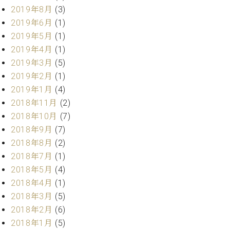
ー
2019年8月
(3)
内
(PDF)
2019年6月
(1)
W.
お
2019年5月
(1)
ホ
問
2019年4月
(1)
フ
い
2019年3月
(5)
マ
合
ン
2019年2月
(1)
わ
プ
せ
2019年1月
(4)
ロ
2018年11月
(2)
フ
2018年10月
(7)
ェ
本
2018年9月
(7)
ッ
社
シ
2018年8月
(2)
：
ョ
2018年7月
(1)
八
ナ
王
2018年5月
(4)
ル
子
2018年4月
(1)
・
2018年3月
(5)
技
W.
2018年2月
(6)
術
ホ
営
2018年1月
(5)
フ