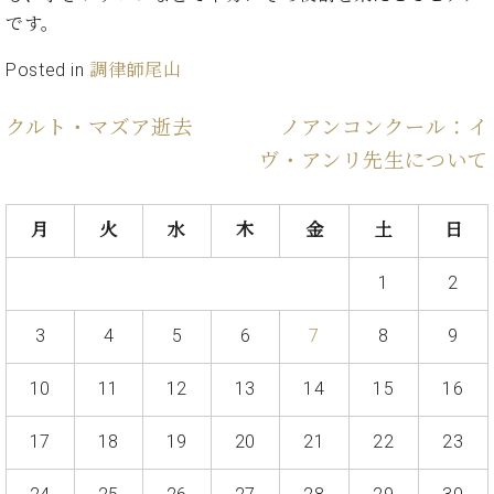
た
を
ラ
か
ヒ
ヒ
です。
イ
い！
作
ン
ら
シ
シ
ン・
録
る
ド
の
ュ
Posted in
調律師尾山
ュ
サ
音
こ
ヒ
お
タ
タ
ロ
し
と
ス
知
イ
イ
ン
た
クルト・マズア逝去
ノアンコンクール：イ
ト
ら
ン
ン
会
い！
ヴ・アンリ先生について
音
リ
せ
レ
の
員
と
色
ー
(入
ジ
秘
い
と
荷
デ
密
う
ベ
月
火
水
木
金
土
日
タ
情
ン
音
方
ヒ
ッ
報
ス
楽
は、
シ
チ
等)
1
2
ニ
家
お
ュ
ュ
達
近
タ
ー
3
4
5
6
7
8
9
ベ
の
プ
く
C.
イ
ス・
ヒ
声
レ
の
ベ
ン・
イ
10
11
12
13
14
15
16
シ
ス
直
ヒ
ジ
ベ
ュ
リ
営
シ
ベ
ャ
ン
タ
リ
店
17
18
19
20
21
22
23
ュ
ヒ
パ
ト
イ
ー
舗
タ
シ
ン
ン・
ス
ま