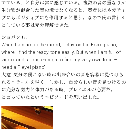
イ
ュ
ブ
でている、と自分は常に感じている。複数の音の重なりが
ジ
(お
で
ン
タ
ロ
正
生む響が混合した音の塊でなくなると、奏者にはネガティ
ャ
知
コ
イ
グ
オンライン試弾
規
パ
ら
ブにもポジティブにも作用すると思う。なので氏の言わん
ン
ン
デ
ン
せ・
メルマガ登録
としている事は充分理解できた。
サ
の
ィ
の
メ
ー
音
ー
取
デ
ショパンも、
趣
ト
色
ラ
り
ィ
味
When I am not in the mood, I play on the Erard piano,
/
ー・
組
ア
か
C.
where I find the ready tone easily. But when I am full of
取
ベ
み
情
ら
ベ
扱
vigour and strong enough to find my very own tone – I
ヒ
報)
本
ヒ
店
シ
need a Pleyel piano”
格
シ
ピ
ュ
大意: 気分の優れない時は出来合いの音を容易に見つけら
的
ュ
ア
キ
タ
れるエラールを弾く。しかし、自分らしい音を見つけるの
に
タ
ノ
ャ
店
イ
学
イ
製
ン
舗・
に充分な気力と体力がある時、プレイエルが必要だ。
ン
ぶ
ン
造
ペ
サ
と言っていたというエピソードを思い出した。
を
方
レ
番
ー
ロ
弾
ま
ジ
号
ン
ン・
く
で
デ
調
前
大
ン
律
に
コ
歓
ス