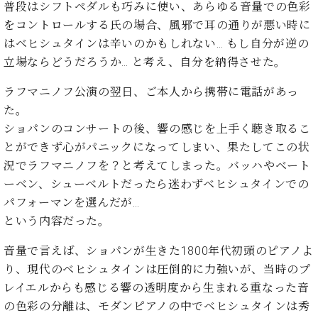
た
を
普段はシフトペダルも巧みに使い、あらゆる音量での色彩
ラ
か
ヒ
ヒ
イ
い！
作
をコントロールする氏の場合、風邪で耳の通りが悪い時に
ン
ら
シ
シ
ン・
録
る
ド
の
はベヒシュタインは辛いのかもしれない… もし自分が逆の
ュ
ュ
サ
音
こ
ヒ
お
タ
タ
立場ならどうだろうか… と考え、自分を納得させた。
ロ
し
と
ス
知
イ
イ
ン
た
ト
ら
ン
ラフマニノフ公演の翌日、ご本人から携帯に電話があっ
ン
会
い！
音
リ
せ
レ
の
員
た。
と
色
ー
(入
ジ
秘
い
ショパンのコンサートの後、響の感じを上手く聴き取るこ
と
荷
デ
密
う
とができず心がパニックになってしまい、果たしてこの状
ベ
タ
情
ン
音
方
ヒ
況でラフマニノフを？と考えてしまった。バッハやベート
ッ
報
ス
楽
は、
シ
チ
等)
ニ
ーベン、シューベルトだったら迷わずベヒシュタインでの
家
お
ュ
ュ
パフォーマンを選んだが…
達
近
タ
ー
ベ
の
プ
く
という内容だった。
C.
イ
ス・
ヒ
声
レ
の
ベ
ン・
イ
シ
ス
音量で言えば、ショパンが生きた1800年代初頭のピアノよ
直
ヒ
ジ
ベ
ュ
リ
営
り、現代のベヒシュタインは圧倒的に力強いが、当時のプ
シ
ベ
ャ
ン
タ
リ
店
レイエルからも感じる響の透明度から生まれる重なった音
ュ
ヒ
パ
ト
イ
ー
舗
タ
シ
ン
の色彩の分離は、モダンピアノの中でベヒシュタインは秀
ン・
ス
ま