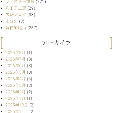
マイスター加藤
(321)
ト
ジオ
ピ
八王子工房
(29)
レン
ア
タル
広報ブログ
(38)
ノ
ホー
未分類
(3)
ル・
調律師尾山
(287)
C.
スタ
ベ
ジオ
ヒ
アーカイブ
空き
シ
状況
ュ
2026年8月
(1)
動
タ
画
2026年7月
(3)
イ
収
2026年6月
(3)
ン
録
2026年5月
(3)
レ
サ
2026年4月
(5)
ジ
ー
2026年3月
(2)
デ
ビ
ン
2026年2月
(2)
ス
ス
音
2026年1月
(1)
ア
楽
2025年12月
(2)
ッ
教
2025年11月
(2)