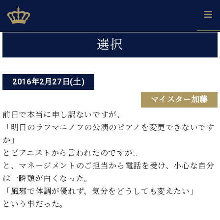
Skip
ベヒシュタインジャパン公式サイト
BECHSTEIN JAPAN Official Site
to
content
投
カ
選択
タ
稿
ベ
ベ
ド
メ
企
ロ
C.
ナ
ヒ
ヒ
イ
ル
業
グ
ベ
シ
2016年2月27日(土)
シ
ツ
マ
情
ビ
ヒ
ュ
ュ
の
ガ
報
マイスター加藤
シ
ゲ
タ
展
タ
名
会
ュ
イ
示
イ
器
員
前日で本当に申し訳ないですが、
ー
採
タ
ン
ン
ベ
登
「明日のラフマニノフの公演のピアノを変更できないです
用
イ
シ
で、
の
ヒ
録
か」
情
ン
ピ
演
グ
シ
ご
ョ
報
とピアニストから言われたのですが…
コ
ア
奏
ラ
ュ
案
ン
と、マネージメントのご担当から電話を受け、小心な自分
ン
ノ
し
ン
タ
内
サ
技
ベ
た
は一瞬頭が白くなった。
ド
イ
ー
術
ヒ
い！
ピ
ン
「風邪で体調が優れず、気分をどうしても変えたい」
各
ト /
シ
学
ア
という事だった。
店
C.
ュ
び
ノ
ブ
舗
ベ
ベ
タ