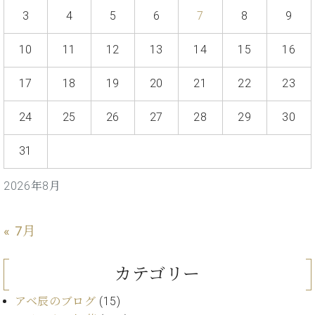
・
ス
ベ
ノ
セ
3
4
5
6
7
8
9
タ
ン
ン
ジ
ト
ト
C.
10
11
12
13
14
15
16
オ
ラ
ベ
ム
ヒ
コ
17
18
19
20
21
22
23
東
シ
納
ン
京
ュ
入
ク
24
25
26
27
28
29
30
タ
実
ー
イ
績
ル
店
31
ン
音
長
コ
楽
ご
音
ン
教
挨
2026年8月
楽
サ
室
拶
教
ー
展
室
ト
« 7月
示
ご
ア
情
愛
ッ
報
用
カテゴリー
プ
ホー
者
ラ
ル・
の
アベ辰のブログ
(15)
イ
スタ
声