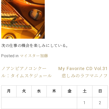
ン
迎。
サ
ベ
会
ベヒ
ー
C.
ヒ
社
シュ
ト
ベ
シ
案
ヒ
タイ
ュ
内
シ
タ
レ
ン・
ュ
イ
ッ
シュ
タ
お
ン・
ス
イ
ーレ
問
次の仕事の機会を楽しみにしている。
シ
ン
ン
合
ュ
イ
音楽
コ
Posted in
マイスター加藤
せ
ー
ベ
教室
ン
レ
ン
サ
ト
ノアンピアノコンクー
My Favorite CD Vol.31
ー
納
ベ
ル：タイムスケジュール
悲しみのラフマニノフ
ト
入
代
ヒ
グ
シ
実
理
ラ
ュ
績
店
月
火
水
木
金
土
日
ン
タ
ホ
主
ド
イ
ー
催
ピ
1
2
ン
ル・
イ
ア