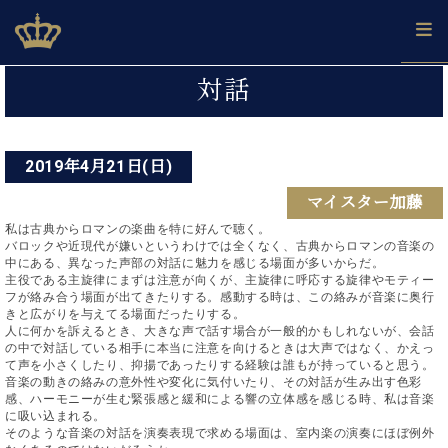
Skip
ベヒシュタインジャパン公式サイト
BECHSTEIN JAPAN Official Site
to
content
投
カ
対話
タ
稿
ベ
ベ
ド
メ
企
ロ
C.
ナ
ヒ
ヒ
イ
ル
業
グ
ベ
シ
2019年4月21日(日)
シ
ツ
マ
情
ビ
ヒ
ュ
ュ
の
ガ
報
マイスター加藤
シ
ゲ
タ
展
タ
名
会
ュ
イ
私は古典からロマンの楽曲を特に好んで聴く。
示
イ
器
員
ー
採
タ
バロックや近現代が嫌いというわけでは全くなく、古典からロマンの音楽の
ン
ン
ベ
登
用
中にある、異なった声部の対話に魅力を感じる場面が多いからだ。
イ
シ
で、
の
ヒ
録
主役である主旋律にまずは注意が向くが、主旋律に呼応する旋律やモティー
情
ン
ピ
演
グ
シ
ご
フが絡み合う場面が出てきたりする。感動する時は、この絡みが音楽に奥行
ョ
報
コ
きと広がりを与えてる場面だったりする。
ア
奏
ラ
ュ
案
人に何かを訴えるとき、大きな声で話す場合が一般的かもしれないが、会話
ン
ン
ノ
し
ン
タ
内
の中で対話している相手に本当に注意を向けるときは大声ではなく、かえっ
サ
技
ベ
た
ド
イ
て声を小さくしたり、抑揚であったりする経験は誰もが持っていると思う。
ー
術
ヒ
い！
音楽の動きの絡みの意外性や変化に気付いたり、その対話が生み出す色彩
ピ
ン
各
ト /
感、ハーモニーが生む緊張感と緩和による響の立体感を感じる時、私は音楽
シ
学
ア
店
に吸い込まれる。
C.
ュ
び
ノ
そのような音楽の対話を演奏表現で求める場面は、室内楽の演奏にほぼ例外
ブ
舗
ベ
ベ
タ