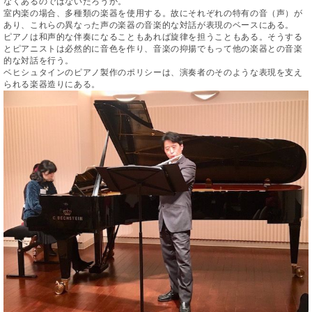
た
なくあるのではないだろうか。
を
ラ
か
ヒ
ヒ
室内楽の場合、多種類の楽器を使用する。故にそれぞれの特有の音（声）が
イ
い！
作
ン
ら
あり、これらの異なった声の楽器の音楽的な対話が表現のベースにある。
シ
シ
ン・
録
る
ピアノは和声的な伴奏になることもあれば旋律を担うこともある。そうする
ド
の
ュ
ュ
サ
音
こ
とピアニストは必然的に音色を作り、音楽の抑揚でもって他の楽器との音楽
ヒ
お
タ
タ
ロ
的な対話を行う。
し
と
ス
知
ベヒシュタインのピアノ製作のポリシーは、演奏者のそのような表現を支え
イ
イ
ン
た
られる楽器造りにある。
ト
ら
ン
ン
会
い！
音
リ
せ
レ
の
員
と
色
ー
(入
ジ
秘
い
と
荷
デ
密
う
ベ
タ
情
ン
音
方
ヒ
ッ
報
ス
楽
は、
シ
チ
等)
ニ
家
お
ュ
ュ
達
近
タ
ー
ベ
の
プ
く
C.
イ
ス・
ヒ
声
レ
の
ベ
ン・
イ
シ
ス
直
ヒ
ジ
ベ
ュ
リ
営
シ
ベ
ャ
ン
タ
リ
店
ュ
ヒ
パ
ト
イ
ー
舗
タ
シ
ン
ン・
ス
ま