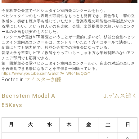
イ
ュ
ブ
ジ
(お
で
ン
タ
ロ
正
ャ
知
今度杉並公会堂でベヒシュタイン室内楽コンクールを行う。
コ
イ
グ
オンライン試弾
規
ベヒシュタインのもつ表現の可能性をもっとも発揮でき、音色作り・響の立
パ
ら
ン
ン
体感を、奏者も聴き手も感じていただき、音楽表現の可能性の再確認ができ
デ
ン
せ・
メルマガ登録
る場にしたい。という何人かの音楽家、会場、楽器提供側の願いが当コンク
サ
の
ィ
の
メ
ールの企画を現実のものにした。
ー
音
ー
コンクール予選は
VTR
審査ということが一般的に多いが、杉並公会堂ベヒシ
取
デ
趣
ト
色
ラ
ュタイン室内楽コンクールは、エントリーいただく方々はホールで演奏し、
り
ィ
味
/
副賞はとても魅力的で、杉並公会堂での演奏会になっている。
ー・
組
ア
音楽大学を卒業しピアノ教師をやっていらっしゃる方も年齢制限のないアマ
か
C.
取
ベ
チュア部門でも応募できる。
み
情
ら
ベ
扱
第一回杉並公会堂ベヒシュタイン室内楽コンクールが、音楽の対話の楽しさ
ヒ
報)
本
ヒ
を再発見できる場になることを主催者一同願っている。
店
シ
https://www.youtube.com/watch?v=Wld4liuQtGY
格
シ
ピ
ュ
Posted in
マイスター加藤
的
ュ
ア
キ
タ
に
タ
ノ
ャ
店
イ
Bechstein Model A
J.デムス逝く
学
イ
製
ン
舗・
ン
ぶ
ン
造
ペ
サ
85Keys
を
方
レ
番
ー
ロ
弾
ま
ジ
号
ン
ン・
く
で
デ
調
月
火
水
木
金
土
日
前
大
ン
律
に
コ
歓
ス