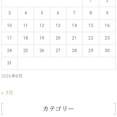
1
2
ン
迎。
サ
ベ
会
ベヒ
ー
C.
3
4
5
6
7
8
9
ヒ
社
シュ
ト
ベ
シ
案
ヒ
タイ
10
11
12
13
14
15
16
ュ
内
シ
タ
レ
ン・
ュ
イ
ッ
17
18
19
20
21
22
23
シュ
タ
お
ン・
ス
イ
ーレ
問
シ
ン
24
25
26
27
28
29
30
ン
合
ュ
イ
音楽
コ
せ
ー
ベ
教室
31
ン
レ
ン
サ
ト
ー
2026年8月
納
ベ
ト
入
代
ヒ
グ
シ
実
理
« 7月
ラ
ュ
績
店
ン
タ
ホ
主
ド
イ
カテゴリー
ー
催
ピ
ン
ル・
イ
ア