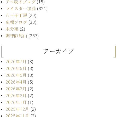
・
アベ辰のブログ
(15)
ス
ベ
ノ
セ
マイスター加藤
(321)
タ
ン
ン
ジ
ト
八王子工房
(29)
ト
C.
オ
ラ
ベ
広報ブログ
(38)
ム
ヒ
コ
未分類
(2)
東
シ
納
ン
調律師尾山
(287)
京
ュ
入
ク
タ
実
ー
アーカイブ
イ
績
ル
店
ン
音
長
2026年7月
(3)
コ
楽
ご
音
ン
2026年6月
(3)
教
挨
楽
サ
室
拶
2026年5月
(3)
教
ー
展
2026年4月
(5)
室
ト
示
ご
2026年3月
(2)
ア
情
愛
2026年2月
(2)
ッ
報
用
プ
2026年1月
(1)
ホー
者
ラ
2025年12月
(2)
ル・
の
イ
スタ
2025年11月
(2)
声