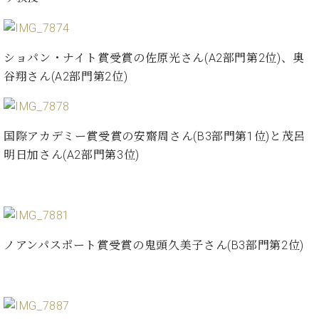
ー
内
(PDF)
W.
お
ホ
ショパン・ナイト賞受賞の佐原光さん(A2部門第2位)、奥
問
フ
谷翔さん(A2部門第2位)
い
マ
合
ン
わ
プ
せ
ロ
国際アカデミー賞受賞の安齋周さん(B3部門第1位)と茂呂
フ
明日加さん(A2部門第3位)
ェ
本
ッ
社
シ
：
ョ
八
ナ
王
ル
ノアンパスポート賞受賞の鬼頭久美子さん(B3部門第2位)
子
・
技
W.
術
ホ
営
フ