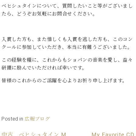
ベヒシュタインについて、質問したいこと等がございまし
ーロ
ピア
たら、どうぞお気軽にお問合せください。
C.BECHSTEIN
ノ特
Digital(ベ
選中
ヒ
古】
シ
入賞した方も、また惜しくも入賞を逃した方も、このコン
イ
ュ
ベ
クールに参加していただき、本当に有難うございました。
タ
ン
イ
ト
この経験を糧に、これからもショパンの音楽を愛し、益々
ン
情
研鑚に励んでいただければ幸いです。
デ
報
ジ
八
皆様のこれからのご活躍を心よりお祈り申し上げます。
タ
王
ル)
子
工
房
ブ
Posted in
広報ブログ
ロ
グ
ア
中古 ベヒシュタイン M
My Favorite CD