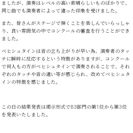
イ
ュ
ブ
ましたが、演奏はレベルの高い素晴らしいものばかりで、
ジ
(お
で
ン
タ
ロ
正
同じ曲でも演奏者によって違った印象を受けました。
ャ
知
コ
イ
グ
オンライン試弾
規
パ
ら
ン
ン
デ
また、皆さんがステージで弾くことを楽しんでいらっしゃ
ン
せ・
メルマガ登録
サ
の
ィ
の
メ
り、良い雰囲気の中でコンクールの審査を行うことができ
ー
音
ー
取
デ
ました。
趣
ト
色
ラ
り
ィ
味
/
ー・
組
ア
ベヒシュタインは音の立ち上がりが早い為、演奏者のタッ
か
C.
取
ベ
み
情
チに瞬時に反応するという特徴がありますが、コンクール
ら
ベ
扱
ヒ
報)
本
ヒ
で何人もの方がベヒシュタインで演奏されることで、それ
店
シ
格
シ
ピ
ぞれのタッチや音の違い等が感じられ、改めてベヒシュタ
ュ
的
ュ
ア
キ
タ
インの特徴を感じました。
に
タ
ノ
ャ
店
イ
学
イ
製
ン
舗・
ン
ぶ
ン
造
ペ
サ
を
方
レ
番
ー
ロ
この日の結果発表は掲示形式でB3部門の第1位から第3位
弾
ま
ジ
号
ン
ン・
く
を発表いたしました。
で
デ
調
前
大
ン
律
に
コ
歓
ス