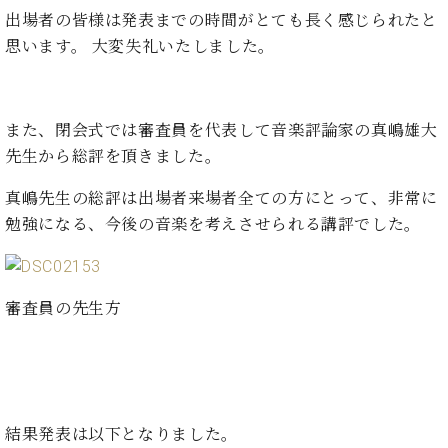
ト
ジオ
出場者の皆様は発表までの時間がとても長く感じられたと
ピ
レン
思います。 大変失礼いたしました。
ア
タル
ノ
ホー
ル・
C.
スタ
また、閉会式では審査員を代表して音楽評論家の真嶋雄大
ベ
ジオ
先生から総評を頂きました。
ヒ
空き
シ
状況
真嶋先生の総評は出場者来場者全ての方にとって、非常に
ュ
動
勉強になる、今後の音楽を考えさせられる講評でした。
タ
画
イ
収
ン
録
レ
サ
審査員の先生方
ジ
ー
デ
ビ
ン
ス
ス
音
ア
楽
ッ
教
結果発表は以下となりました。