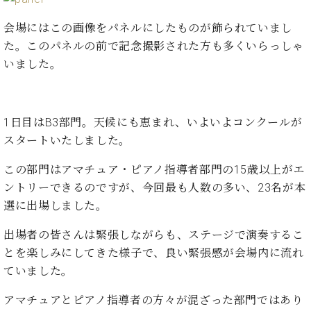
た
を
ラ
か
ヒ
ヒ
イ
い！
作
ン
ら
会場にはこの画像をパネルにしたものが飾られていまし
シ
シ
ン・
録
る
ド
の
ュ
ュ
た。このパネルの前で記念撮影された方も多くいらっしゃ
サ
音
こ
ヒ
お
タ
タ
ロ
し
いました。
と
ス
知
イ
イ
ン
た
ト
ら
ン
ン
会
い！
音
リ
せ
レ
の
員
と
色
ー
(入
ジ
秘
1日目はB3部門。天候にも恵まれ、いよいよコンクールが
い
と
荷
デ
密
う
スタートいたしました。
ベ
タ
情
ン
音
方
ヒ
ッ
報
ス
楽
は、
この部門はアマチュア・ピアノ指導者部門の15歳以上がエ
シ
チ
等)
ニ
家
お
ントリーできるのですが、今回最も人数の多い、23名が本
ュ
ュ
達
近
タ
選に出場しました。
ー
ベ
の
プ
く
C.
イ
ス・
ヒ
声
レ
の
出場者の皆さんは緊張しながらも、ステージで演奏するこ
ベ
ン・
イ
シ
ス
直
ヒ
ジ
とを楽しみにしてきた様子で、良い緊張感が会場内に流れ
ベ
ュ
リ
営
シ
ベ
ャ
ていました。
ン
タ
リ
店
ュ
ヒ
パ
ト
イ
ー
舗
タ
シ
ン
アマチュアとピアノ指導者の方々が混ざった部門ではあり
ン・
ス
ま