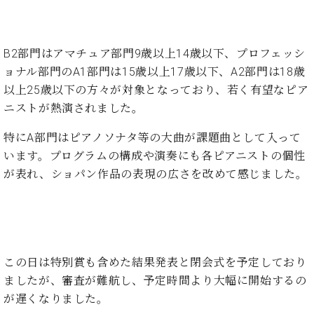
・
ス
ベ
ノ
セ
タ
ン
ン
ジ
ト
ト
C.
B2部門はアマチュア部門9歳以上14歳以下、プロフェッシ
オ
ラ
ベ
ム
ョナル部門のA1部門は15歳以上17歳以下、A2部門は18歳
ヒ
コ
東
シ
以上25歳以下の方々が対象となっており、若く有望なピア
納
ン
京
ュ
入
ク
ニストが熱演されました。
タ
実
ー
イ
特にA部門はピアノソナタ等の大曲が課題曲として入って
績
ル
店
ン
音
長
います。プログラムの構成や演奏にも各ピアニストの個性
コ
楽
ご
が表れ、ショパン作品の表現の広さを改めて感じました。
音
ン
教
挨
楽
サ
室
拶
教
ー
展
室
ト
示
ご
ア
情
愛
ッ
この日は特別賞も含めた結果発表と閉会式を予定しており
報
用
プ
ホー
ましたが、審査が難航し、予定時間より大幅に開始するの
者
ラ
ル・
が遅くなりました。
の
イ
スタ
声