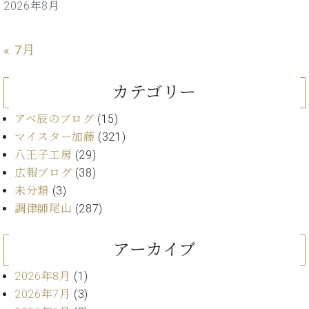
マ
2026年8月
ー
サ
ー
« 7月
ビ
ス
(
カテゴリー
調
律
アベ辰のブログ
(15)
)
マイスター加藤
(321)
八王子工房
(29)
ア
広報ブログ
(38)
フ
未分類
(3)
タ
ー
調律師尾山
(287)
サ
ー
アーカイブ
ビ
ス
2026年8月
(1)
(調
2026年7月
(3)
律)