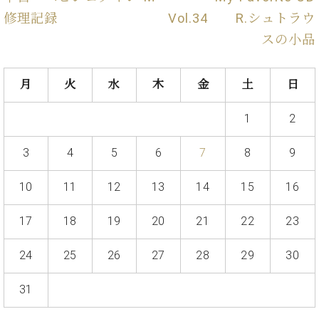
ク
修理記録
Vol.34 R.シュトラウ
セ
スの小品
ス
お
問
月
火
水
木
金
土
日
い
合
1
2
わ
せ
3
4
5
6
7
8
9
10
11
12
13
14
15
16
ア
ー
17
18
19
20
21
22
23
テ
ィ
ス
24
25
26
27
28
29
30
ト
カ
31
ス
タ