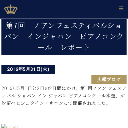
Skip
ベヒシュタインジャパン公式サイト
BECHSTEIN JAPAN Official Site
to
content
投
カ
第1回 ノアンフェスティバルショ
タ
稿
ベ
パン インジャパン ピアノコンク
ベ
ド
メ
企
ロ
C.
ナ
ヒ
ヒ
イ
ル
業
グ
ベ
ール レポート
シ
シ
ツ
マ
情
ビ
ヒ
ュ
ュ
の
ガ
報
シ
ゲ
タ
展
タ
名
会
ュ
イ
示
イ
器
員
ー
採
2016年5月31日(火)
タ
ン
ン
ベ
登
用
イ
シ
で、
の
ヒ
録
広報ブログ
情
ン
ピ
演
グ
シ
ご
ョ
報
2016年5月1日と2日の2日間にかけ、第1回ノアン フェステ
コ
ア
奏
ラ
ュ
案
ン
ィバル ショパン イン ジャパン ピアノコンクール本選」が
ン
ノ
し
ン
タ
内
サ
技
ベ
汐留ベヒシュタイン・サロンにて開催されました。
た
ド
イ
ー
術
ヒ
い！
ピ
ン
各
ト /
シ
学
ア
店
C.
ュ
び
ノ
ブ
舗
ベ
ベ
タ