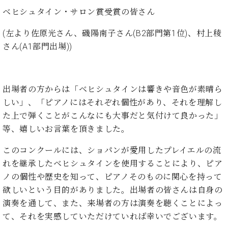
業
マ
セ
ベヒシュタイン・サロン賞受賞の皆さん
ン
ン
ト
タ
(左より佐原光さん、磯陽南子さん(B2部門第1位)、村上稜
ー
ラ
さん(A1部門出場))
デ
ィ
ス
シ
タ
ョ
出場者の方からは「ベヒシュタインは響きや音色が素晴ら
ッ
ン
しい」、「ピアノにはそれぞれ個性があり、それを理解し
フ
ご
た上で弾くことがこんなにも大事だと気付けて良かった」
W.
挨
等、嬉しいお言葉を頂きました。
ホ
拶
フ
技
このコンクールには、ショパンが愛用したプレイエルの流
マ
術
れを継承したベヒシュタインを使用することにより、ピア
ン
者
ノの個性や歴史を知って、ピアノそのものに関心を持って
ヴ
紹
欲しいという目的がありました。出場者の皆さんは自身の
ィ
介
演奏を通して、また、来場者の方は演奏を聴くことによっ
ジ
展示
ョ
情報
て、それを実感していただけていれば幸いでございます。
ン
【ユ