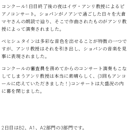
ン
迎。
コンクール1日目終了後の夜はイヴ・アンリ教授によるピ
サ
ベ
会
ベヒ
ー
C.
アノコンサート。ショパンがノアンで過ごした日々を大倉
ヒ
社
シュ
ト
ベ
マヤさんの朗読で辿り、そこで作曲されたものがアンリ教
シ
案
ヒ
タイ
ュ
授によって演奏されました。
内
シ
タ
レ
ン・
ュ
ベヒシュタインは多彩な音色を出せることが特徴の一つで
イ
ッ
シュ
タ
お
ン・
ス
すが、アンリ教授はそれを引き出し、ショパンの音楽を見
イ
ーレ
問
シ
ン
事に表現されました。
ン
合
ュ
イ
音楽
コ
せ
ー
ベ
コンクールの審査員を務めてからのコンサート演奏もこな
教室
ン
レ
ン
してしまうアンリ教授は本当に素晴らしく、(3回もアンコ
サ
ト
ールに応えていただきました！)コンサートは大盛況の内
ー
納
ベ
ト
に幕を閉じました。
入
代
ヒ
グ
シ
実
理
ラ
ュ
績
店
ン
タ
ホ
主
ド
イ
ー
催
ピ
ン
ル・
イ
2日目はB2、A1、A2部門の3部門です。
ア