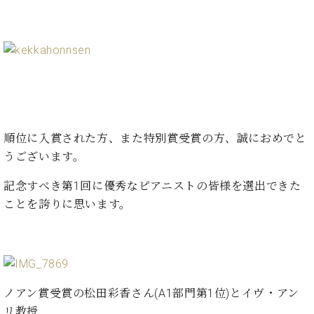
プ
室
ラ
ピ
イ
ア
ト
ノ
ピ
の
ア
コ
ノ
ン
シ
ェ
C.
順位に入賞された方、また特別賞受賞の方、誠におめでと
ル
ベ
うございます。
ジ
ヒ
ュ
シ
記念すべき第1回に優秀なピアニストの皆様を選出できた
ア
ュ
ことを誇りに思います。
ク
タ
セ
イ
ス
ン
セン
ア
トラ
カ
ム東
デ
ノアン賞受賞の松田彩香さん(A1部門第1位)とイヴ・アン
京の
ミ
リ教授
ご案